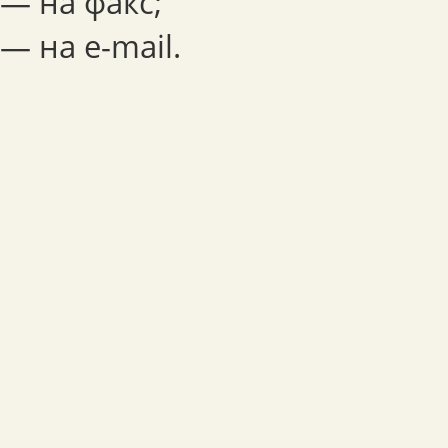
— на факс;
— на e-mail.