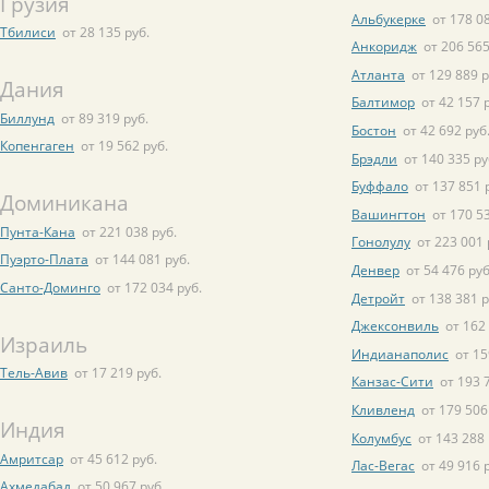
Грузия
Альбукерке
от 178 0
Тбилиси
от 28 135 руб.
Анкоридж
от 206 565
Атланта
от 129 889 р
Дания
Балтимор
от 42 157 
Биллунд
от 89 319 руб.
Бостон
от 42 692 руб
Копенгаген
от 19 562 руб.
Брэдли
от 140 335 ру
Буффало
от 137 851 
Доминикана
Вашингтон
от 170 5
Пунта-Кана
от 221 038 руб.
Гонолулу
от 223 001 
Пуэрто-Плата
от 144 081 руб.
Денвер
от 54 476 руб
Санто-Доминго
от 172 034 руб.
Детройт
от 138 381 р
Джексонвиль
от 162
Израиль
Индианаполис
от 15
Тель-Авив
от 17 219 руб.
Канзас-Сити
от 193 
Кливленд
от 179 506
Индия
Колумбус
от 143 288 
Амритсар
от 45 612 руб.
Лас-Вегас
от 49 916 
Ахмедабад
от 50 967 руб.