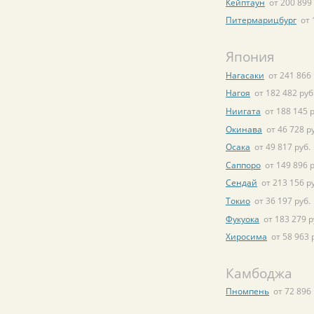
Кейптаун
от 200 899 
Питермарицбург
от 
Япония
Нагасаки
от 241 866 
Нагоя
от 182 482 руб
Ниигата
от 188 145 р
Окинава
от 46 728 р
Осака
от 49 817 руб.
Саппоро
от 149 896 р
Сендай
от 213 156 р
Токио
от 36 197 руб.
Фукуока
от 183 279 р
Хиросима
от 58 963 
Камбоджа
Пномпень
от 72 896 