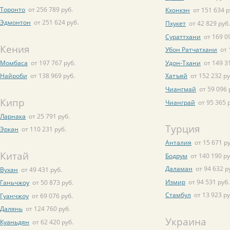
Торонто
от 256 789 руб.
Кхонкэн
от 151 634 р
Эдмонтон
от 251 624 руб.
Пхукет
от 42 829 руб.
Сураттхани
от 169 0
Кения
Убон Ратчатхани
от 
Момбаса
от 197 767 руб.
Удон-Тхани
от 149 3
Найроби
от 138 969 руб.
Хатъяй
от 152 232 ру
Чиангмай
от 59 096 
Кипр
Чианграй
от 95 365 
Ларнака
от 25 791 руб.
Турция
Эркан
от 110 231 руб.
Анталия
от 15 671 ру
Китай
Бодрум
от 140 190 ру
Даламан
от 94 632 р
Вухан
от 49 431 руб.
Измир
от 94 531 руб.
Ганьчжоу
от 50 873 руб.
Стамбул
от 13 923 ру
Гуанчжоу
от 69 076 руб.
Далянь
от 124 760 руб.
Украина
Куаньдян
от 62 420 руб.