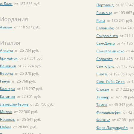
о. Бали
от 187 336 руб.
Портланд
от 183 847
Ричмонд
от 103 663 
Иордания
Роли
от 186 241 руб.
Амман
от 118 527 руб.
Саваннах
от 174 743
Сакраменто
от 211 1
Италия
Сан-Диего
от 47 186 
Анкона
от 25 734 руб.
Сан-Франциско
от 4
Бриндиси
от 27 331 руб.
Сарасота
от 141 428 
Венеция
от 22 224 руб.
Сент-Луис
от 175 703
Верона
от 25 070 руб.
Сиэтл
от 192 063 руб
Генуя
от 25 768 руб.
Солт-Лейк-Сити
от 1
Кальяри
от 116 297 руб.
Спокан
от 217 222 ру
Катания
от 27 801 руб.
Тайлер
от 47 179 руб
Ламеция-Терме
от 25 750 руб.
Тампа
от 45 347 руб.
Милан
от 22 300 руб.
Филадельфия
от 42 
Неаполь
от 25 541 руб.
Финикс
от 47 081 ру
Олбиа
от 28 860 руб.
Форт-Лаудердейл
от