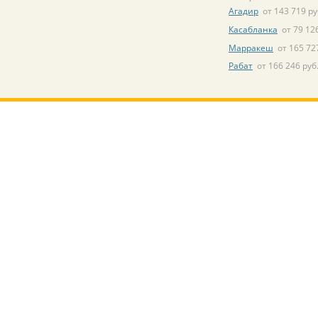
Агадир
от 143 719 ру
Касабланка
от 79 12
Марракеш
от 165 72
Рабат
от 166 246 руб