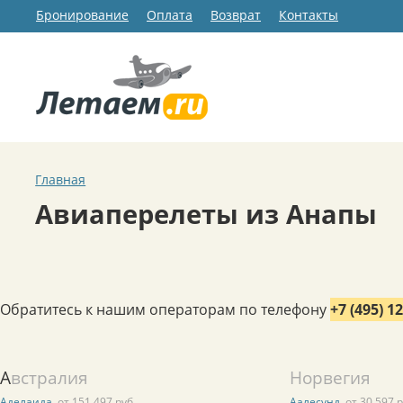
Бронирование
Оплата
Возврат
Контакты
Главная
Авиаперелеты из Анапы
Обратитесь к нашим операторам по телефону
+7 (495) 1
Австралия
Норвегия
Аделаида
от 151 497 руб.
Аалесунд
от 30 597 р