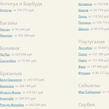
Антигуа и Барбуда
Катовице
от 152 836
Антигуа
от 150 772 руб.
Краков
от 20 774 руб
Лодзь
от 118 562 руб
Багамы
Познань
от 105 719 
Щецин
от 89 410 руб
Нассау
от 56 244 руб.
Фрипорт
от 202 589 руб.
Португалия
Боливия
Лиссабон
от 74 847 р
Порто
от 121 300 руб
Ла-Пас
от 224 658 руб.
Порту
от 121 300 руб
Санта-Крус
от 73 481 руб.
Фару
от 147 688 руб.
Бразилия
Фуншал
от 80 277 ру
Белу-Оризонти
от 263 533 руб.
Сейшелы
Бразилиа
от 268 189 руб.
Маэ (Сейшелы)
от 1
Игуассу-Фоллс
от 275 021 руб.
Куритиба
от 206 072 руб.
Сербия
Рио-де-Жанейро
от 262 594 руб.