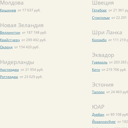
Молдова
Швеция
Кишинев
от 17 637 руб.
Гётеборг
от 21 361 р
Стокгольм
от 22 291 
Новая Зеландия
Шри Ланка
Веллингтон
от 187 748 руб.
Крайстчерч
от 299 492 руб.
Коломбо
от 111 219 
Окленд
от 154 420 руб.
Эквадор
Нидерланды
Гуаякиль
от 203 283 
Амстердам
от 21 954 руб.
Кито
от 219 706 руб.
Роттердам
от 23 029 руб.
Эстония
Таллин
от 24 463 руб
ЮАР
Дурбан
от 89 108 руб
Йоханнесбург
от 192