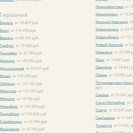
Нижневартовск
от 1
Германия
Нижнекамск
от 14 9
Нижний Новгород
о
Берлин
от 18 467 руб.
Новокузнецк
от 24 1
Бонн
от 118 478 руб.
Новосибирск
от 15 1
Бремен
от 89 363 руб.
Новый Уренгой
от 1
Гамбург
от 19 306 руб.
Норильск
от 25 696 р
Ганновер
от 25 384 руб.
Омск
от 19 641 руб.
Дрезден
от 123 842 руб.
Оренбург
от 18 641 р
Дюссельдорф
от 19 031 руб.
Пермь
от 14 956 руб.
Кельн
от 118 478 руб.
Петропавловск-Камч
Лейпциг
от 125 162 руб.
руб.
Мюнстер
от 123 205 руб.
Самара
от 15 641 руб
Мюнхен
от 19 192 руб.
Санкт-Петербург
от 
Нюрнберг
от 145 009 руб.
Сургут
от 22 641 руб.
Падерборн
от 120 630 руб.
Сыктывкар
от 17 941
Саарбрюкен
от 22 393 руб.
Тольятти
от 15 641 р
Франкфурт
от 20 184 руб.
Томск
от 18 046 руб.