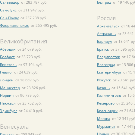
Сальвадор
от 283 787 руб.
Белград
от 19 146 ру
Сан-Луис
от 311 947 руб.
Россия
Сан-Паулу
от 237 238 руб.
Флорианополис
от 265 495 руб.
Архангельск
от 16 44
Астрахань
от 23 641 
Великобритания
Барнаул
от 18 641 ру
Абердин
от 24 679 руб.
Братск
от 37 596 руб.
Белфаст
от 33 723 руб.
Владивосток
от 17 6
Бристоль
от 97 104 руб.
Волгоград
от 13 506 
Глазго
от 24 639 руб.
Екатеринбург
от 15 
Лондон
от 18 669 руб.
Иркутск
от 20 641 ру
Манчестер
от 23 826 руб.
Казань
от 15 641 руб
Норвич
от 96 789 руб.
Калининград
от 15 6
Ньюкасл
от 23 752 руб.
Кемерово
от 25 246 
Эдинбург
от 24 410 руб.
Красноярск
от 21 641
Москва
от 12 341 руб
Венесуэла
Мурманск
от 17 441 
Надым
от 30 170 руб
Каракас
от 253 348 руб.