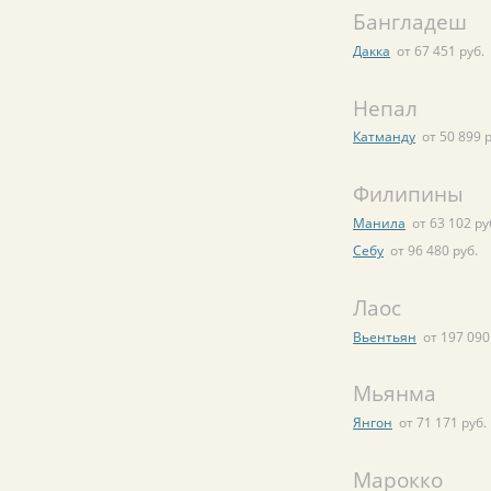
Бангладеш
Дакка
от 67 451 руб.
Непал
Катманду
от 50 899 р
Филипины
Манила
от 63 102 ру
Себу
от 96 480 руб.
Лаос
Вьентьян
от 197 090
Мьянма
Янгон
от 71 171 руб.
Марокко