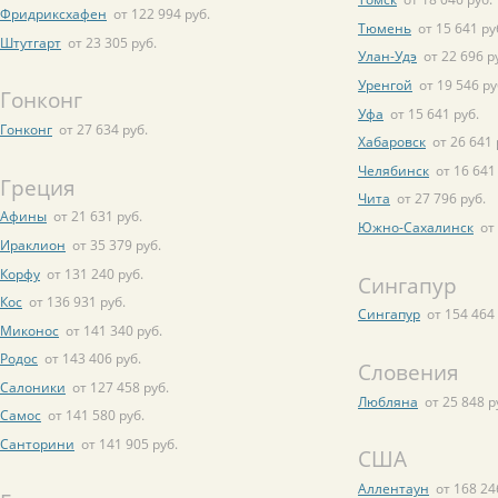
Фридриксхафен
от 122 994 руб.
Тюмень
от 15 641 ру
Штутгарт
от 23 305 руб.
Улан-Удэ
от 22 696 р
Уренгой
от 19 546 ру
Гонконг
Уфа
от 15 641 руб.
Гонконг
от 27 634 руб.
Хабаровск
от 26 641 
Челябинск
от 16 641
Греция
Чита
от 27 796 руб.
Афины
от 21 631 руб.
Южно-Сахалинск
от
Ираклион
от 35 379 руб.
Корфу
от 131 240 руб.
Сингапур
Кос
от 136 931 руб.
Сингапур
от 154 464 
Миконос
от 141 340 руб.
Родос
от 143 406 руб.
Словения
Салоники
от 127 458 руб.
Любляна
от 25 848 р
Самос
от 141 580 руб.
Санторини
от 141 905 руб.
США
Аллентаун
от 168 24