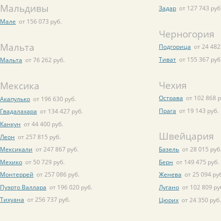
Мальдивы
Задар
от 127 743 руб
Мале
от 156 073 руб.
Черногория
Мальта
Подгорица
от 24 482
Тиват
от 155 367 руб
Мальта
от 76 262 руб.
Чехия
Мексика
Острава
от 102 868 р
Акапулько
от 196 630 руб.
Прага
от 19 143 руб.
Гвадалахара
от 134 427 руб.
Канкун
от 44 400 руб.
Швейцария
Леон
от 257 815 руб.
Мексикали
от 247 867 руб.
Базель
от 28 015 руб
Мехико
от 50 729 руб.
Берн
от 149 475 руб.
Монтеррей
от 257 086 руб.
Женева
от 25 094 ру
Пуэрто Валлара
от 196 020 руб.
Лугано
от 102 809 ру
Тихуана
от 256 737 руб.
Цюрих
от 24 350 руб.