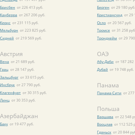
Брисбен
от 226 413 руб.
Берген
от 29 180 руб
Канберра
от 267 206 руб.
Кристиансунд
от 29 
Кернс
от 231 115 руб.
Осло
от 20 567 руб.
Мельбурн
от 223 825 руб.
Тромсе
от 31 258 руб
Сидней
от 219 569 руб.
Трондхейм
от 29 790
Австрия
ОАЭ
Вена
от 21 689 руб.
Абу-Даби
от 187 282 
Грац
от 28 147 руб.
Дубай
от 19 748 руб.
Зальцбург
от 33 615 руб.
Панама
Инсбрук
от 27 790 руб.
Клагенфурт
от 30 315 руб.
Панама-Сити
от 277
Линц
от 30 353 руб.
Польша
Азербайджан
Варшава
от 22 548 р
Баку
от 19 477 руб.
Вроцлав
от 112 525 
Гданьск
от 20 844 ру