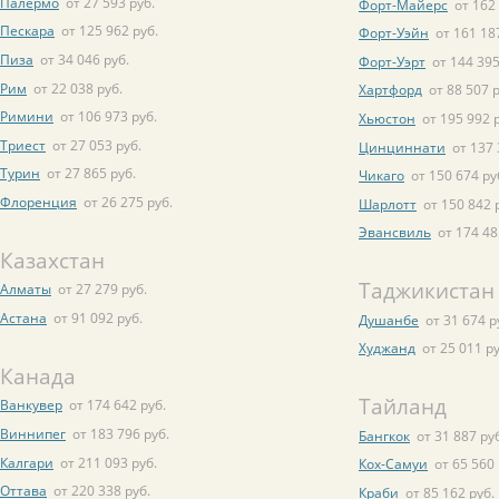
Палермо
от 27 593 руб.
Форт-Майерс
от 162
Пескара
от 125 962 руб.
Форт-Уэйн
от 161 18
Пиза
от 34 046 руб.
Форт-Уэрт
от 144 395
Рим
от 22 038 руб.
Хартфорд
от 88 507 р
Римини
от 106 973 руб.
Хьюстон
от 195 992 
Триест
от 27 053 руб.
Цинциннати
от 137 
Турин
от 27 865 руб.
Чикаго
от 150 674 ру
Флоренция
от 26 275 руб.
Шарлотт
от 150 842 
Эвансвиль
от 174 48
Казахстан
Таджикистан
Алматы
от 27 279 руб.
Астана
от 91 092 руб.
Душанбе
от 31 674 р
Худжанд
от 25 011 ру
Канада
Тайланд
Ванкувер
от 174 642 руб.
Виннипег
от 183 796 руб.
Бангкок
от 31 887 ру
Калгари
от 211 093 руб.
Кох-Самуи
от 65 560 
Оттава
от 220 338 руб.
Краби
от 85 162 руб.