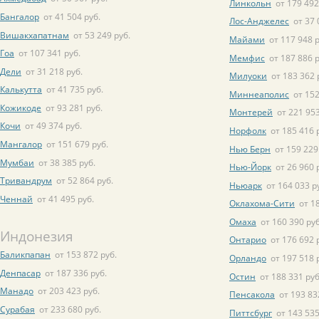
Линкольн
от 179 492
Бангалор
от 41 504 руб.
Лос-Анджелес
от 37 
Вишакхапатнам
от 53 249 руб.
Майами
от 117 948 р
Гоа
от 107 341 руб.
Мемфис
от 187 886 р
Дели
от 31 218 руб.
Милуоки
от 183 362 
Калькутта
от 41 735 руб.
Миннеаполис
от 152
Кожикоде
от 93 281 руб.
Монтерей
от 221 953
Кочи
от 49 374 руб.
Норфолк
от 185 416 
Мангалор
от 151 679 руб.
Нью Берн
от 159 229
Мумбаи
от 38 385 руб.
Нью-Йорк
от 26 960 
Тривандрум
от 52 864 руб.
Ньюарк
от 164 033 р
Ченнай
от 41 495 руб.
Оклахома-Сити
от 1
Омаха
от 160 390 руб
Индонезия
Онтарио
от 176 692 
Баликпапан
от 153 872 руб.
Орландо
от 197 518 
Денпасар
от 187 336 руб.
Остин
от 188 331 руб
Манадо
от 203 423 руб.
Пенсакола
от 193 83
Сурабая
от 233 680 руб.
Питтсбург
от 143 535