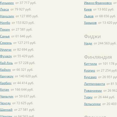
Куньмин
от 37 717 руб.
Ивано-Франковск
от
Лхаса
от 79 927 руб.
Киев
от 13 602 руб.
Нанцзин
от 127 895 руб.
Львов
от 68 656 руб.
Нинбо
от 153 823 руб.
Харьков
от 13 420 ру
Пекин
от 27 581 руб.
Фиджи
Санья
от 61 646 руб.
Сямэнь
от 127 215 руб.
Нади
от 244 563 руб.
Урумчи
от 82 694 руб.
Финляндия
Фучжоу
от 55 429 руб.
Хай-Ань
от 57 228 руб.
Киттила
от 101 178 р
Хайкоу
от 66 321 руб.
Куопио
от 27 254 руб
Ханчжоу
от 140 620 руб.
Куусамо
от 26 951 ру
Харбин
от 44 414 руб.
Лаппинранта
от 81 5
Хотан
от 166 644 руб.
Рованиеми
от 26 962
Чаньчун
от 59 637 руб.
Турку
от 26 444 руб.
Ченгду
от 72 625 руб.
Хельсинки
от 20 403
Шанхай
от 27 581 руб.
Шензэн
от 64 563 руб.