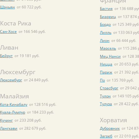
Франция
Шэньян
от 60 722 руб.
Бастия
от 136 688 ру
Биарриц
от 137 874 
Коста Рика
Бордо
от 125 349 руб
Сан-Хосе
от 166 546 руб.
Лилль
от 133 063 руб
Лион
от 66 444 руб.
Ливан
Марсель
от 115 286 
Бейрут
от 19 181 руб.
Мец Нанси
от 128 38
Ницца
от 20 653 руб.
Люксембург
Париж
от 21 392 руб.
Люксембург
от 24 849 руб.
По
от 135 769 руб.
Страсбург
от 29 042 
Малайзия
Тулон
от 149 105 руб
Тулуза
от 28 422 руб.
Кота-Кинабалу
от 128 516 руб.
Куала-Лумпур
от 184 233 руб.
Хорватия
Кучинг
от 233 208 руб.
Лангкави
от 282 679 руб.
Дубровник
от 124 87
Загреб
от 22 010 руб.