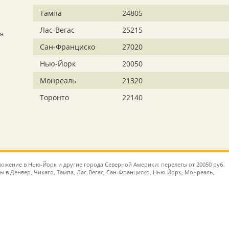
Тампа
24805
Лас-Вегас
25215
ря
Сан-Франциско
27020
Нью-Йорк
20050
Монреаль
21320
Торонто
22140
ожение в Нью-Йорк и другие города Северной Америки: перелеты от 20050 руб.
ы в Денвер, Чикаго, Тампа, Лас-Вегас, Сан-Франциско, Нью-Йорк, Монреаль,