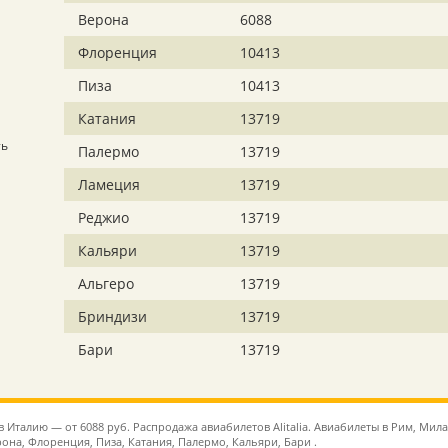
Верона
6088
Флоренция
10413
Пиза
10413
Катания
13719
ть
Палермо
13719
Ламеция
13719
Реджио
13719
Кальяри
13719
Альгеро
13719
Бриндизи
13719
Бари
13719
в Италию — от 6088 руб. Распродажа авиабилетов Alitalia. Авиабилеты в Рим, Мила
рона, Флоренция, Пиза, Катания, Палермо, Кальяри, Бари .