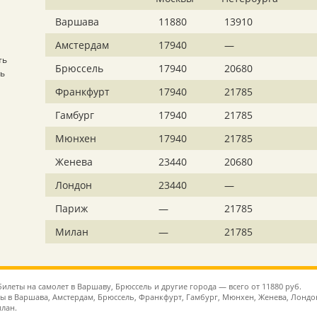
Варшава
11880
13910
Амстердам
17940
—
ть
Брюссель
17940
20680
ть
Франкфурт
17940
21785
Гамбург
17940
21785
Мюнхен
17940
21785
Женева
23440
20680
Лондон
23440
—
Париж
—
21785
Милан
—
21785
илеты на самолет в Варшаву, Брюссель и другие города — всего от 11880 руб.
ы в Варшава, Амстердам, Брюссель, Франкфурт, Гамбург, Мюнхен, Женева, Лондо
лан.