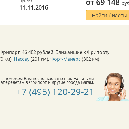
от
69 148
Прилет:
руб
11.11.2016
Найти билеты
Фрипорт: 46 482 рублей. Ближайшие к Фрипорту
0 км)
,
Нассау
(201 км)
,
Форт-Майерс
(302 км)
,
мы поможем Вам воспользоваться актуальными
перелетам в Фрипорт и другие города Багам.
+7 (495) 120-29-21