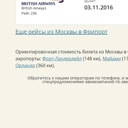
Вылет:
03.11.2016
British Airways
Рейс 236
Еще рейсы из Москвы в Фрипорт
Ориентировочная стоимость билета из Москвы в 
аэропорты:
Форт-Лаудердейл
(148 км)
,
Майами
(17
Орландо
(360 км)
.
Обратитесь к нашим операторам по телефону, и 
спецпредложениями авиакомпаний по авиа