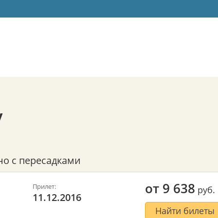
у
но с пересадками
от
9 638
Прилет:
руб.
11.12.2016
Найти билеты