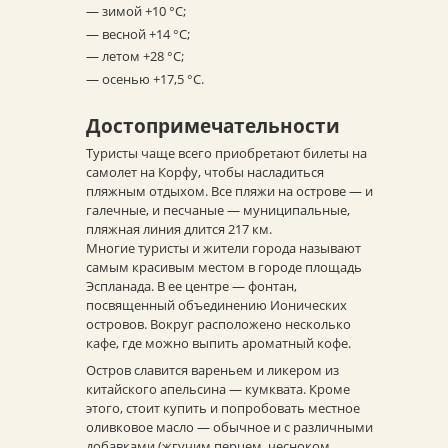
— зимой +10 °С;
— весной +14 °С;
— летом +28 °С;
— осенью +17,5 °С.
Достопримечательности
Туристы чаще всего приобретают билеты на
самолет на Корфу, чтобы насладиться
пляжным отдыхом. Все пляжи на острове — и
галечные, и песчаные — муниципальные,
пляжная линия длится 217 км.
Многие туристы и жители города называют
самым красивым местом в городе площадь
Эспланада. В ее центре — фонтан,
посвященный объединению Ионических
островов. Вокруг расположено несколько
кафе, где можно выпить ароматный кофе.
Остров славится вареньем и ликером из
китайского апельсина — кумквата. Кроме
этого, стоит купить и попробовать местное
оливковое масло — обычное и с различными
добавками (жгучим перцем, чесноком,