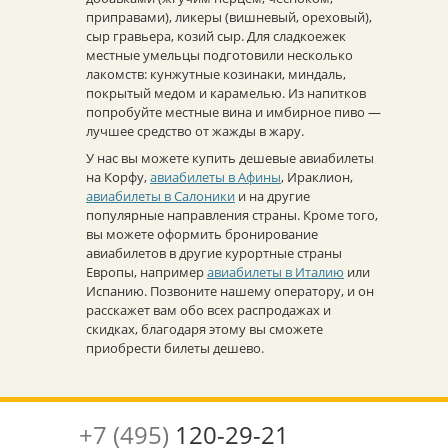
приправами), ликеры (вишневый, ореховый),
сыр гравьера, козий сыр. Для сладкоежек
местные умельцы подготовили несколько
лакомств: кунжутные козинаки, миндаль,
покрытый медом и карамелью. Из напитков
попробуйте местные вина и имбирное пиво —
лучшее средство от жажды в жару.
У нас вы можете купить дешевые авиабилеты
на Корфу,
авиабилеты в Афины
, Ираклион,
авиабилеты в Салоники
и на другие
популярные направления страны. Кроме того,
вы можете оформить бронирование
авиабилетов в другие курортные страны
Европы, например
авиабилеты в Италию
или
Испанию. Позвоните нашему оператору, и он
расскажет вам обо всех распродажах и
скидках, благодаря этому вы сможете
приобрести билеты дешево.
+7 (495)
120-29-21