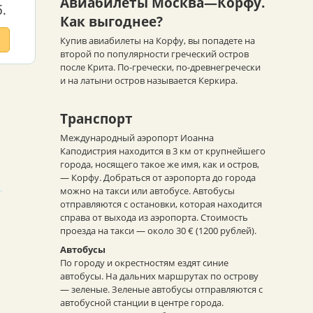
Авиабилеты Москва—Корфу.
.
Как выгоднее?
Купив авиабилеты на Корфу, вы попадете на
второй по популярности греческий остров
после Крита. По-гречески, по-древнегречески
и на латыни остров называется Керкира.
Транспорт
Международный аэропорт Иоанна
Каподистрия находится в 3 км от крупнейшего
города, носящего такое же имя, как и остров,
— Корфу. Добраться от аэропорта до города
можно на такси или автобусе. Автобусы
отправляются с остановки, которая находится
справа от выхода из аэропорта. Стоимость
проезда на такси — около 30 € (1200 рублей).
Автобусы
По городу и окрестностям ездят синие
автобусы. На дальних маршрутах по острову
— зеленые. Зеленые автобусы отправляются с
автобусной станции в центре города.