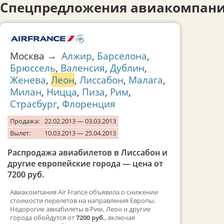
Спецпредложения авиакомпани
Москва →
Алжир
,
Барселона
,
Брюссель
,
Валенсия
,
Дублин
,
Женева
,
Леон
,
Лиссабон
,
Малага
,
Милан
,
Ницца
,
Пиза
,
Рим
,
Страсбург
,
Флоренция
Продажа:
22.02.2013 — 03.03.2013
Вылет:
10.03.2013 — 25.04.2013
Распродажа авиабилетов в Лиссабон и
другие европейские города — цена от
7200 руб.
Авиакомпания Air France объявила о снижении
стоимости перелетов на направления Европы.
Недорогие авиабилеты в Рим, Леон и другие
города обойдутся от
7200 руб.
, включая