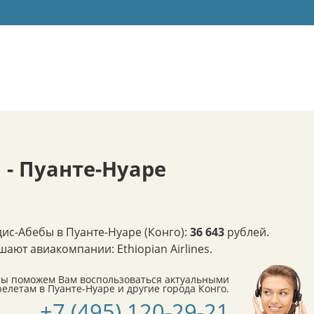
- Пуанте-Нуаре
ис-Абебы в Пуанте-Нуаре (Конго):
36 643
рублей.
ают авиакомпании: Ethiopian Airlines.
мы поможем Вам воспользоваться актуальными
летам в Пуанте-Нуаре и другие города Конго.
+7 (495) 120-29-21