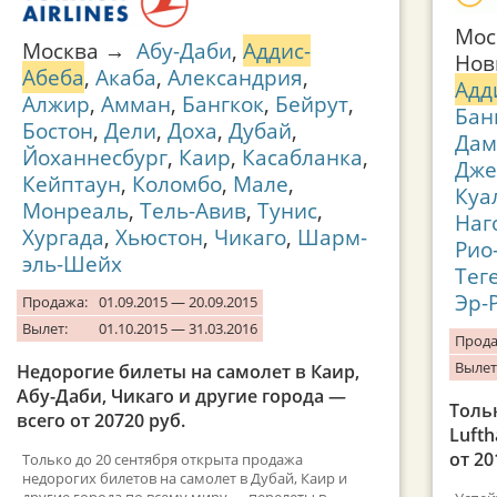
Мос
Москва →
Абу-Даби
,
Аддис-
Нов
Абеба
,
Акаба
,
Александрия
,
Адд
Алжир
,
Амман
,
Бангкок
,
Бейрут
,
Бан
Бостон
,
Дели
,
Доха
,
Дубай
,
Да
Йоханнесбург
,
Каир
,
Касабланка
,
Дже
Кейптаун
,
Коломбо
,
Мале
,
Куа
Монреаль
,
Тель-Авив
,
Тунис
,
Наг
Хургада
,
Хьюстон
,
Чикаго
,
Шарм-
Рио
эль-Шейх
Тег
Эр-
Продажа:
01.09.2015 — 20.09.2015
Вылет:
01.10.2015 — 31.03.2016
Прода
Вылет
Недорогие билеты на самолет в Каир,
Абу-Даби, Чикаго и другие города —
Толь
всего от 20720 руб.
Lufth
от 20
Только до 20 сентября открыта продажа
недорогих билетов на самолет в Дубай, Каир и
другие города по всему миру — перелеты в