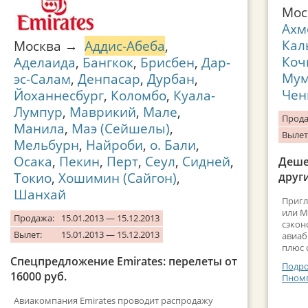
Мо
Ахм
Кал
Москва →
Аддис-Абеба
,
Коч
Аделаида
,
Бангкок
,
Брисбен
,
Дар-
Мум
эс-Салам
,
Денпасар
,
Дурбан
,
Чен
Йоханнесбург
,
Коломбо
,
Куала-
Лумпур
,
Маврикий
,
Мале
,
Прода
Манила
,
Маэ (Сейшелы)
,
Вылет
Мельбурн
,
Найроби
,
о. Бали
,
Осака
,
Пекин
,
Перт
,
Сеул
,
Сидней
,
Деше
Токио
,
Хошимин (Сайгон)
,
други
Шанхай
Пригл
или М
Продажа:
15.01.2013 — 15.12.2013
сэкон
Вылет:
15.01.2013 — 15.12.2013
авиаб
плюс 
Спецпредложение Emirates: перелеты от
Подро
16000 руб.
Пномп
Авиакомпания Emirates проводит распродажу