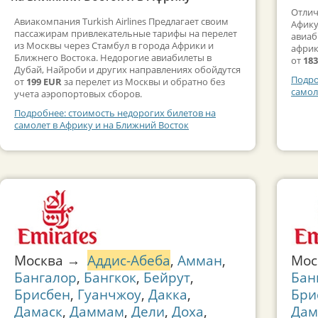
Отлич
Авиакомпания Turkish Airlines Предлагает своим
Афику
пассажирам привлекательные тарифы на перелет
авиаб
из Москвы через Стамбул в города Африки и
африк
Ближнего Востока. Недорогие авиабилеты в
от
18
Дубай, Найроби и других направлениях обойдутся
Подро
от
199 EUR
за перелет из Москвы и обратно без
самол
учета аэропортовых сборов.
Подробнее: стоимость недорогих билетов на
самолет в Африку и на Ближний Восток
Москва →
Аддис-Абеба
,
Амман
,
Мо
Бангалор
,
Бангкок
,
Бейрут
,
Бан
Брисбен
,
Гуанчжоу
,
Дакка
,
Бри
Дамаск
,
Даммам
,
Дели
,
Доха
,
Дам