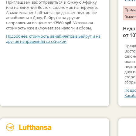
Приглашаем вас отправиться в Южную Африку
или на Ближний Восток, сэкономив на перелете.
Прода
Авиакомпания Lufthansa предлагает недорогие
Вылет
авиабилеты в Доху, Бейрут и на другие
направления по цене от
17560 руб
. Указанная
стоимость уже включает все налоги и сборы.
Недо
от 10
Подробнее: стоимость авиабилетов в Бейрут и на
другие направления со скидкой
Предл
Восто
сэкон
июня 
недор
други
сторо
сборы
Подро
Касаб