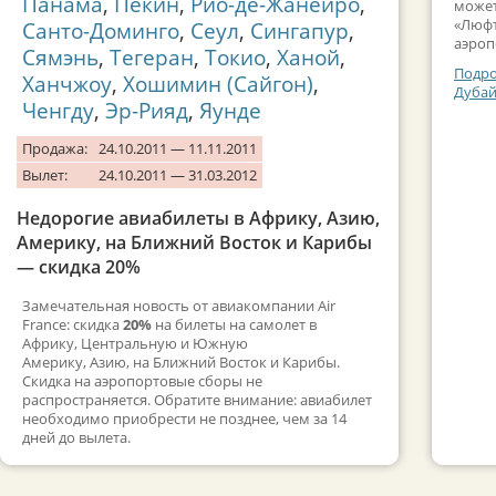
Панама
,
Пекин
,
Рио-де-Жанейро
,
может
«Люфт
Санто-Доминго
,
Сеул
,
Сингапур
,
аэроп
Сямэнь
,
Тегеран
,
Токио
,
Ханой
,
Подро
Ханчжоу
,
Хошимин (Сайгон)
,
Дубай
Ченгду
,
Эр-Рияд
,
Яунде
Продажа:
24.10.2011 — 11.11.2011
Вылет:
24.10.2011 — 31.03.2012
Недорогие авиабилеты в Африку, Азию,
Америку, на Ближний Восток и Карибы
— скидка 20%
Замечательная новость от авиакомпании Air
France: скидка
20%
на билеты на самолет в
Африку, Центральную и Южную
Америку, Азию, на Ближний Восток и Карибы.
Скидка на аэропортовые сборы не
распространяется. Обратите внимание: авиабилет
необходимо приобрести не позднее, чем за 14
дней до вылета.