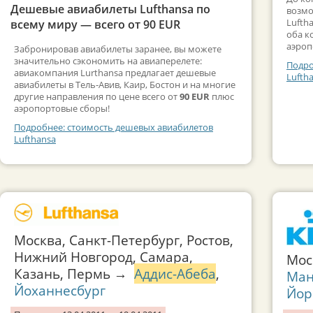
Дешевые авиабилеты Lufthansa по
возмо
Lufth
всему миру — всего от 90 EUR
оба к
аэроп
Забронировав авиабилеты заранее, вы можете
значительно сэкономить на авиаперелете:
Подро
авиакомпания Lurthansa предлагает дешевые
Lufth
авиабилеты в Тель-Авив, Каир, Бостон и на многие
другие направления по цене всего от
90 EUR
плюс
аэропортовые сборы!
Подробнее: стоимость дешевых авиабилетов
Lufthansa
Москва, Санкт-Петербург, Ростов,
Нижний Новгород, Самара,
Мо
Казань, Пермь →
Аддис-Абеба
,
Ман
Йоханнесбург
Йор