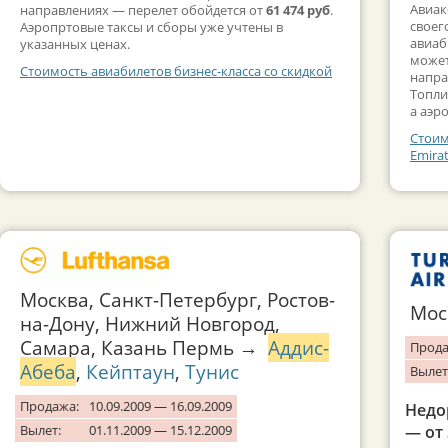
Авиак
направлениях — перелет обойдется от
61 474 руб
.
своег
Аэропртовые таксы и сборы уже учтены в
авиаб
указанных ценах.
может
Стоимость авиабилетов бизнес-класса со скидкой
напра
Топли
а аэр
Стоим
Emira
Москва, Санкт-Петербург, Ростов-
Мо
на-Дону, Нижний Новгород,
Самара, Казань Пермь →
Аддис-
Прода
Абеба
,
Кейптаун
,
Тунис
Вылет
Продажа:
10.09.2009 — 16.09.2009
Недо
Вылет:
01.11.2009 — 15.12.2009
— от