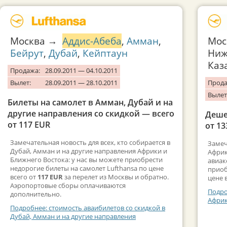
Москва →
Аддис-Абеба
,
Амман
,
Мос
Бейрут
,
Дубай
,
Кейптаун
Ниж
Каз
Продажа:
28.09.2011 — 04.10.2011
Вылет:
28.09.2011 — 28.10.2011
Прода
Вылет
Билеты на самолет в Амман, Дубай и на
другие направления со скидкой — всего
Деше
от 117 EUR
от 13
Замечательная новость для всех, кто собирается в
Замеч
Дубай, Амман и на другие направления Африки и
Африк
Ближнего Востока: у нас вы можете приобрести
авиак
недорогие билеты на самолет Lufthansa по цене
приоб
всего от
117 EUR
за перелет из Москвы и обратно.
цене 
Аэропортовые сборы оплачиваются
Подро
дополнительно.
Афри
Подробнее: стоимость аваибилетов со скидкой в
Дубай, Амман и на другие направления