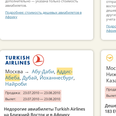
дополнительно — указана только стоимость
отпра
авиабилетов.
восто
дешев
Подробнее: стоимость дешевых авиабилетов в
други
Африку
учета
Подро
Африк
Мос
Москва →
Абу-Даби
,
Аддис-
Ниж
Абеба
,
Дубай
,
Йоханнесбург
,
Каз
Найроби
Прода
Продажа:
23.07.2010 — 23.08.2010
Вылет
Вылет:
23.07.2010 — 23.08.2010
Деше
Недорогие авиабилеты Turkish Airlines
183 
на Ближний Восток и в Африку