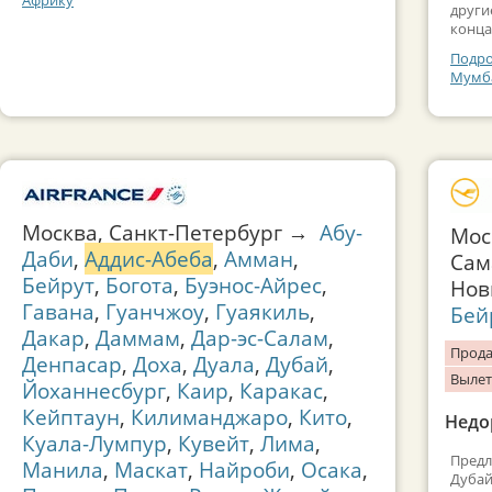
Африку
други
конца
Подро
Мумба
Москва, Санкт-Петербург →
Абу-
Мос
Даби
,
Аддис-Абеба
,
Амман
,
Сам
Бейрут
,
Богота
,
Буэнос-Айрес
,
Нов
Гавана
,
Гуанчжоу
,
Гуаякиль
,
Бей
Дакар
,
Даммам
,
Дар-эс-Салам
,
Прода
Денпасар
,
Доха
,
Дуала
,
Дубай
,
Вылет
Йоханнесбург
,
Каир
,
Каракас
,
Кейптаун
,
Килиманджаро
,
Кито
,
Недо
Куала-Лумпур
,
Кувейт
,
Лима
,
Предл
Манила
,
Маскат
,
Найроби
,
Осака
,
Дубай