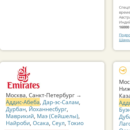
Спецп
време
Австр
Индий
16000
Подро
Шанха
Мос
Ниж
Москва, Санкт-Петербург →
Каз
Аддис-Абеба
,
Дар-эс-Салам
,
Адд
Дурбан
,
Йоханнесбург
,
Буэ
Маврикий
,
Маэ (Сейшелы)
,
Дуб
Найроби
,
Осака
,
Сеул
,
Токио
Лаг