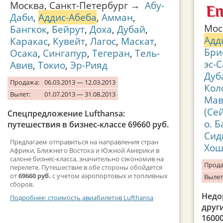
Москва, Санкт-Петербург →
Абу-
Даби
,
Аддис-Абеба
,
Амман
,
Мос
Бангкок
,
Бейрут
,
Доха
,
Дубай
,
Адд
Каракас
,
Кувейт
,
Лагос
,
Маскат
,
Бри
Осака
,
Сингапур
,
Тегеран
,
Тель-
эс-
Авив
,
Токио
,
Эр-Рияд
Дуб
Продажа:
06.03.2013 — 12.03.2013
Кол
Вылет:
01.07.2013 — 31.08.2013
Мав
(Се
Спецпредложение Lufthansa:
о. 
путешествия в бизнес-классе 69660 руб.
Сид
Предлагаем отправиться на направления стран
Хош
Африки, Ближнего Востока и Южной Америки в
салоне бизнес-класса, значительно сэкономив на
Прода
перелете. Путешествие в обе стороны обойдется
от
69660 руб.
с учетом аэропортовых и топливных
Вылет
сборов.
Недо
Подробнее: стоимость авиабилетов Lufthansa
друг
16000