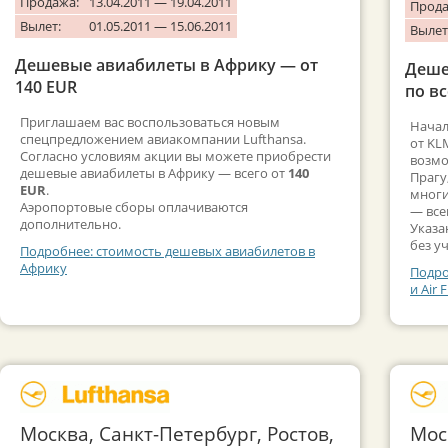
Продажа:
13.04.2011 — 19.04.2011
Прода
Вылет:
01.05.2011 — 15.06.2011
Вылет
Дешевые авиабилеты в Африку — от
Деше
140 EUR
по в
Приглашаем вас воспользоваться новым
Начал
спецпредложением авиакомпании Lufthansa.
от KLM
Согласно условиям акции вы можете приобрести
возмо
дешевые авиабилеты в Африку — всего от
140
Прагу
EUR
.
многи
Аэропортовые сборы оплачиваются
— все
дополнительно.
Указа
без у
Подробнее: стоимость дешевых авиабилетов в
Африку
Подро
и Air 
Москва, Санкт-Петербург, Ростов,
Мос