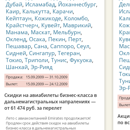
Дубай
,
Исламабад
,
Йоханнесбург
,
Дел
Каир
,
Калькутта
,
Карачи
,
Исл
Кейптаун
,
Кожикоде
,
Коломбо
,
Кал
Крайстчерч
,
Кувейт
,
Маврикий
,
Кож
Манама
,
Маскат
,
Мельбурн
,
Кра
Окленд
,
Осака
,
Пекин
,
Перт
,
Кув
Пешавар
,
Сана
,
Саппоро
,
Сеул
,
Мас
Сидней
,
Сингапур
,
Тегеран
,
Окл
Токио
,
Триполи
,
Тунис
,
Фукуока
,
Пеш
Шанхай
,
Эр-Рияд
Сид
Ток
Продажа:
15.09.2009 — 31.10.2009
Тун
Вылет:
15.09.2009 — 24.12.2009
Эр-
Скидки на авиабилеты бизнес-класса в
Прода
дальнемагистральных напралениях —
Вылет
от 61 474 руб. за перелет
Акци
Лето с авиакомпанией Emirates продолжается!
по вс
Продлен срок действия скидок на авиабилеты
бизнес-класса в дальнемагистральных