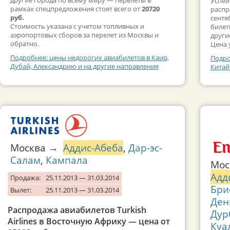
Успей
рамках спецпредложения стоят всего от
20720
распр
руб.
сентя
Стоимость указана с учетом топливных и
билет
аэропортовых сборов за перелет из Москвы и
други
обратно.
Цена 
Подробнее: цены недорогих авиабилетов в Каир,
Подро
Дубай, Александрию и на другие направления
Китай
Москва →
Аддис-Абеба
,
Дар-эс-
Салам
,
Кампала
Мос
Адд
Продажа:
25.11.2013 — 31.03.2014
Бри
Вылет:
25.11.2013 — 31.03.2014
Ден
Распродажа авиабилетов Turkish
Дур
Airlines в Восточную Африку — цена от
Куа