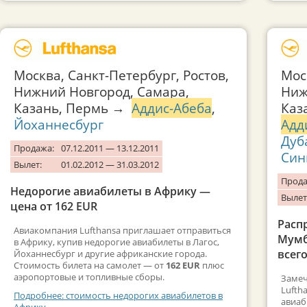
Москва, Санкт-Петербург, Ростов,
Мос
Нижний Новгород, Самара,
Ниж
Казань, Пермь →
Аддис-Абеба
,
Каз
Йоханнесбург
Адд
Дуб
Продажа:
07.12.2011 — 13.12.2011
Син
Вылет:
01.02.2012 — 31.03.2012
Прода
Недорогие авиабилеты в Африку —
Вылет
цена от 162 EUR
Расп
Авиакомпания Lufthansa приглашает отправиться
Мумб
в Африку, купив недорогие авиабилеты в Лагос,
всего
Йоханнесбург и другие африканские города.
Стоимость билета на самолет — от
162 EUR
плюс
аэропортовые и топливные сборы.
Замеч
Lufth
Подробнее: стоимость недорогих авиабилетов в
авиаб