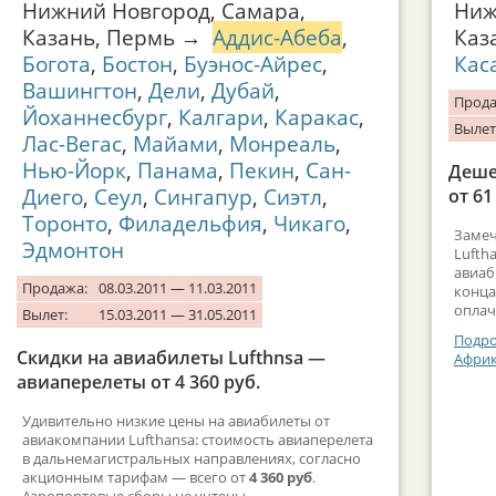
Нижний Новгород, Самара,
Ниж
Казань, Пермь →
Аддис-Абеба
,
Каз
Богота
,
Бостон
,
Буэнос-Айрес
,
Кас
Вашингтон
,
Дели
,
Дубай
,
Прода
Йоханнесбург
,
Калгари
,
Каракас
,
Вылет
Лас-Вегас
,
Майами
,
Монреаль
,
Нью-Йорк
,
Панама
,
Пекин
,
Сан-
Деше
Диего
,
Сеул
,
Сингапур
,
Сиэтл
,
от 61
Торонто
,
Филадельфия
,
Чикаго
,
Замеч
Эдмонтон
Lufth
авиаб
Продажа:
08.03.2011 — 11.03.2011
конца
оплач
Вылет:
15.03.2011 — 31.05.2011
Подро
Скидки на авиабилеты Lufthnsa —
Афри
авиаперелеты от 4 360 руб.
Удивительно низкие цены на авиабилеты от
авиакомпании Lufthansa: стоимость авиаперелета
в дальнемагистральных направлениях, согласно
акционным тарифам — всего от
4 360 руб
.
Аэропортовые сборы не учтены.