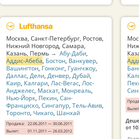
Москва, Санкт-Петербург, Ростов,
Мос
Нижний Новгород, Самара,
Ниж
Казань, Пермь →
Абу-Даби
,
Каз
Аддис-Абеба
,
Бостон
,
Ванкувер
,
Адд
Вашингтон
,
Гонконг
,
Гуанчжоу
,
Бан
Даллас
,
Дели
,
Денвер
,
Дубай
,
Кал
Каир
,
Калгари
,
Лас-Вегас
,
Лос-
Пек
Анджелес
,
Маскат
,
Монреаль
,
Син
Нью-Йорк
,
Пекин
,
Сан-
Прода
Франциско
,
Сингапур
,
Тель-Авив
,
Вылет
Торонто
,
Чикаго
,
Шанхай
Деше
Продажа:
22.06.2011 — 30.06.2011
от 10
Вылет:
01.11.2011 — 26.03.2012
До ко