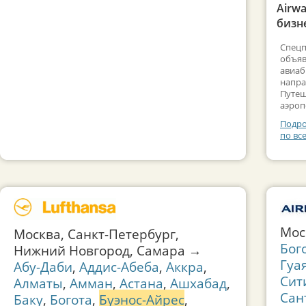
Airw
бизне
Спецп
объяв
авиаб
напра
Путеш
аэроп
Подро
по вс
Мос
Москва, Санкт-Петербург,
Бог
Нижний Новгород, Самара →
Гуа
Абу-Даби
,
Аддис-Абеба
,
Аккра
,
Сит
Алматы
,
Амман
,
Астана
,
Ашхабад
,
Сан
Баку
,
Богота
,
Буэнос-Айрес
,