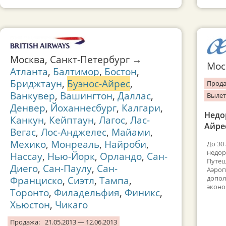
Москва, Санкт-Петербург →
Мо
Атланта
,
Балтимор
,
Бостон
,
Бриджтаун
,
Буэнос-Айрес
,
Прода
Ванкувер
,
Вашингтон
,
Даллас
,
Вылет
Денвер
,
Йоханнесбург
,
Калгари
,
Недо
Канкун
,
Кейптаун
,
Лагос
,
Лас-
Айре
Вегас
,
Лос-Анджелес
,
Майами
,
Мехико
,
Монреаль
,
Найроби
,
До 30
недор
Нассау
,
Нью-Йорк
,
Орландо
,
Сан-
Путеш
Диего
,
Сан-Паулу
,
Сан-
Аэроп
допол
Франциско
,
Сиэтл
,
Тампа
,
эконо
Торонто
,
Филадельфия
,
Финикс
,
Хьюстон
,
Чикаго
Продажа:
21.05.2013 — 12.06.2013