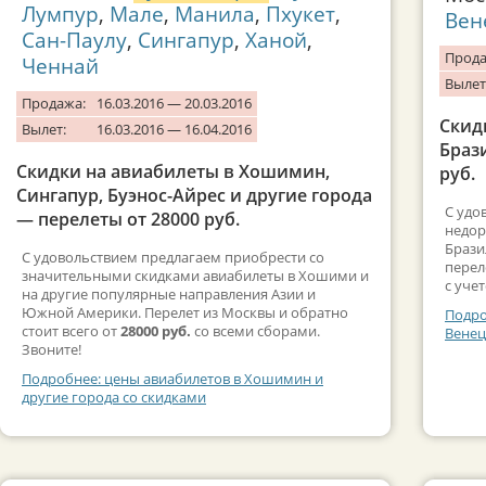
Лумпур
,
Мале
,
Манила
,
Пхукет
,
Вен
Сан-Паулу
,
Сингапур
,
Ханой
,
Прода
Ченнай
Вылет
Продажа:
16.03.2016 — 20.03.2016
Скид
Вылет:
16.03.2016 — 16.04.2016
Браз
Скидки на авиабилеты в Хошимин,
руб.
Сингапур, Буэнос-Айрес и другие города
С удо
— перелеты от 28000 руб.
недор
Брази
С удовольствием предлагаем приобрести со
перел
значительными скидками авиабилеты в Хошими и
с уче
на другие популярные направления Азии и
Южной Америки. Перелет из Москвы и обратно
Подро
стоит всего от
28000 руб.
со всеми сборами.
Венец
Звоните!
Подробнее: цены авиабилетов в Хошимин и
другие города со скидками