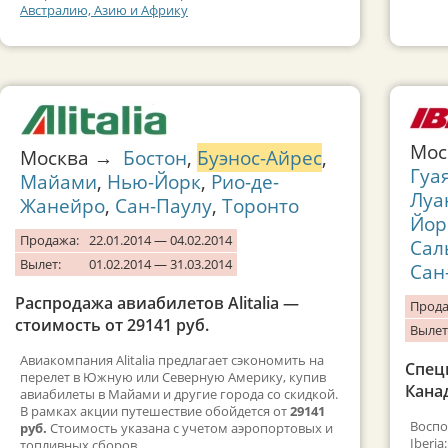
Австралию, Азию и Африку
Мо
Москва →
Бостон
,
Буэнос-Айрес
,
Гуа
Майами
,
Нью-Йорк
,
Рио-де-
Луа
Жанейро
,
Сан-Паулу
,
Торонто
Йор
Продажа:
22.01.2014 — 04.02.2014
Сал
Вылет:
01.02.2014 — 31.03.2014
Сан
Распродажа авиабилетов Alitalia —
Прода
стоимость от 29141 руб.
Вылет
Авиакомпания Alitalia предлагает сэкономить на
Спец
перелет в Южную или Северную Америку, купив
Канад
авиабилеты в Майами и другие города со скидкой.
В рамках акции путешествие обойдется от
29141
Воспо
руб.
Стоимость указана с учетом аэропортовых и
Iberi
топливных сборов.