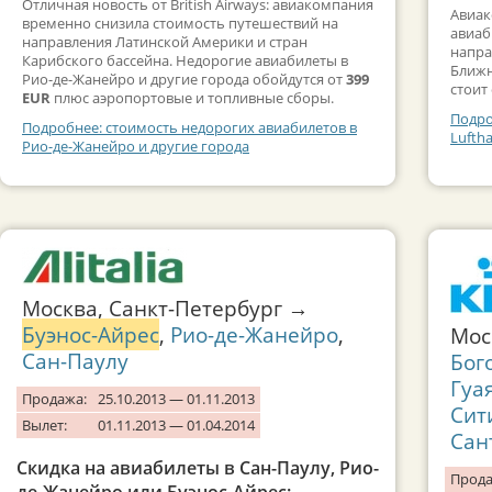
Отличная новость от British Airways: авиакомпания
Авиак
временно снизила стоимость путешествий на
авиаб
направления Латинской Америки и стран
напра
Карибского бассейна. Недорогие авиабилеты в
Ближн
Рио-де-Жанейро и другие города обойдутся от
399
стоит
EUR
плюс аэропортовые и топливные сборы.
Подро
Подробнее: стоимость недорогих авиабилетов в
Lufth
Рио-де-Жанейро и другие города
Москва, Санкт-Петербург →
Буэнос-Айрес
,
Рио-де-Жанейро
,
Мос
Сан-Паулу
Бог
Гуа
Продажа:
25.10.2013 — 01.11.2013
Сит
Вылет:
01.11.2013 — 01.04.2014
Сан
Скидка на авиабилеты в Сан-Паулу, Рио-
Прода
де-Жанейро или Буэнос-Айрес: