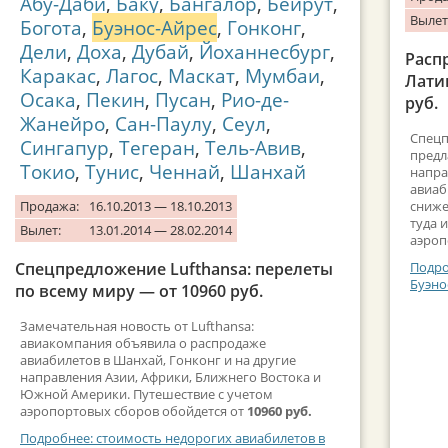
Абу-Даби
,
Баку
,
Бангалор
,
Бейрут
,
Вылет
Богота
,
Буэнос-Айрес
,
Гонконг
,
Дели
,
Доха
,
Дубай
,
Йоханнесбург
,
Расп
Каракас
,
Лагос
,
Маскат
,
Мумбаи
,
Лати
Осака
,
Пекин
,
Пусан
,
Рио-де-
руб.
Жанейро
,
Сан-Паулу
,
Сеул
,
Спецп
Сингапур
,
Тегеран
,
Тель-Авив
,
предл
Токио
,
Тунис
,
Ченнай
,
Шанхай
напра
авиаб
Продажа:
16.10.2013 — 18.10.2013
сниже
туда 
Вылет:
13.01.2014 — 28.02.2014
аэроп
Спецпредложение Lufthansa: перелеты
Подро
Буэно
по всему миру — от 10960 руб.
Замечательная новость от Lufthansa:
авиакомпания объявила о распродаже
авиабилетов в Шанхай, Гонконг и на другие
направления Азии, Африки, Ближнего Востока и
Южной Америки. Путешествие с учетом
аэропортовых сборов обойдется от
10960 руб.
Подробнее: стоимость недорогих авиабилетов в