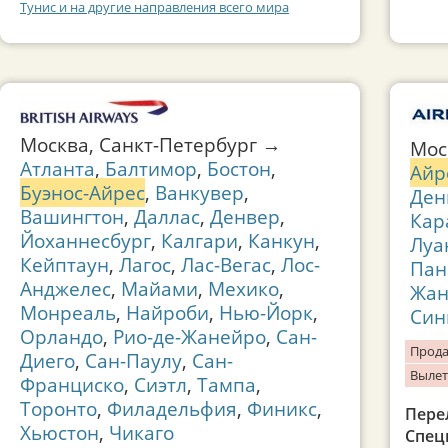
Тунис и на другие направления всего мира
Москва, Санкт-Петербург →
Мо
Атланта
,
Балтимор
,
Бостон
,
Айр
Буэнос-Айрес
,
Ванкувер
,
Ден
Вашингтон
,
Даллас
,
Денвер
,
Кар
Йоханнесбург
,
Калгари
,
Канкун
,
Луа
Кейптаун
,
Лагос
,
Лас-Вегас
,
Лос-
Пан
Анджелес
,
Майами
,
Мехико
,
Жан
Монреаль
,
Найроби
,
Нью-Йорк
,
Син
Орландо
,
Рио-де-Жанейро
,
Сан-
Прода
Диего
,
Сан-Паулу
,
Сан-
Вылет
Франциско
,
Сиэтл
,
Тампа
,
Торонто
,
Филадельфия
,
Финикс
,
Пере
Хьюстон
,
Чикаго
Спец