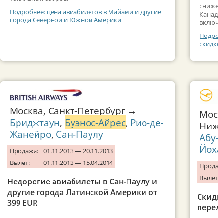
сниже
Подробнее: цена авиабилетов в Майами и другие
Канад
города Северной и Южной Америки
включ
Подро
скидк
Москва, Санкт-Петербург →
Мос
Бриджтаун
,
Буэнос-Айрес
,
Рио-де-
Ниж
Жанейро
,
Сан-Паулу
Абу
Йох
Продажа:
01.11.2013 — 20.11.2013
Вылет:
01.11.2013 — 15.04.2014
Прода
Вылет
Недорогие авиабилеты в Сан-Паулу и
другие города Латинской Америки от
Скид
399 EUR
пере