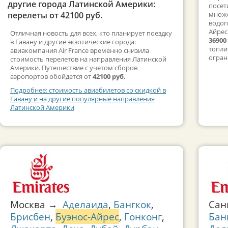
другие города Латинской Америки:
посет
перелеты от 42100 руб.
множе
водоп
Айрес
Отличная новость для всех, кто планирует поездку
36900
в Гавану и другие экзотические города:
топли
авиакомпания Air France временно снизила
огран
стоимость перелетов на направления Латинской
Америки. Путешествие с учетом сборов
аэропортов обойдется от
42100 руб.
Подробнее: стоимость авиабилетов со скидкой в
Гавану и на другие популярные направления
Латинской Америки
Москва →
Аделаида
,
Бангкок
,
Сан
Брисбен
,
Буэнос-Айрес
,
Гонконг
,
Бан