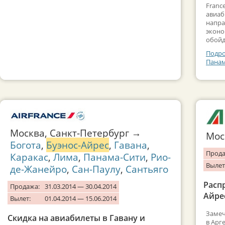
Franc
авиаб
напра
эконо
обойд
Подро
Панам
Москва, Санкт-Петербург →
Мо
Богота
,
Буэнос-Айрес
,
Гавана
,
Прода
Каракас
,
Лима
,
Панама-Сити
,
Рио-
Вылет
де-Жанейро
,
Сан-Паулу
,
Сантьяго
Расп
Продажа:
31.03.2014 — 30.04.2014
Айрес
Вылет:
01.04.2014 — 15.06.2014
Замеч
Скидка на авиабилеты в Гавану и
в Арг