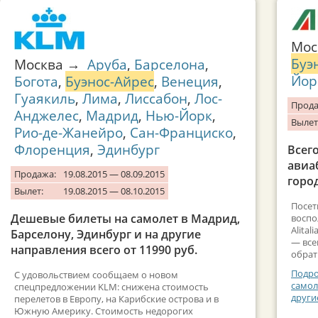
Мо
Буэ
Москва →
Аруба
,
Барселона
,
Йор
Богота
,
Буэнос-Айрес
,
Венеция
,
Гуаякиль
,
Лима
,
Лиссабон
,
Лос-
Прода
Анджелес
,
Мадрид
,
Нью-Йорк
,
Вылет
Рио-де-Жанейро
,
Сан-Франциско
,
Флоренция
,
Эдинбург
Всего
авиа
Продажа:
19.08.2015 — 08.09.2015
горо
Вылет:
19.08.2015 — 08.10.2015
Посет
Дешевые билеты на самолет в Мадрид,
воспо
Alita
Барселону, Эдинбург и на другие
— все
направления всего от 11990 руб.
обрат
Подро
С удовольствием сообщаем о новом
самол
спецпредложении KLM: снижена стоимость
други
перелетов в Европу, на Карибские острова и в
Южную Америку. Стоимость недорогих