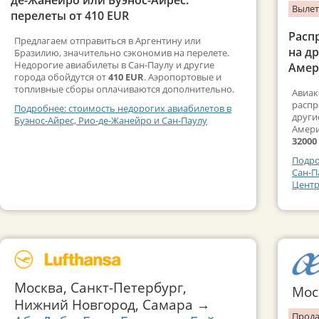
Вылет
перелеты от 410 EUR
Расп
Предлагаем отправиться в Аргентину или
на д
Бразилию, значительно сэкономив на перелете.
Недорогие авиабилеты в Сан-Паулу и другие
Амер
города обойдутся от
410 EUR
. Аэропортовые и
топливные сборы оплачиваются дополнительно.
Авиак
распр
Подробнее: стоимость недорогих авиабилетов в
други
Буэнос-Айрес, Рио-де-Жанейро и Сан-Паулу
Амери
32000
Подро
Сан-П
Центр
Москва, Санкт-Петербург,
Мо
Нижний Новгород, Самара →
Прода