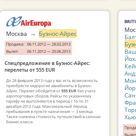
Мо
Москва →
Буэнос-Айрес
Бал
Буэ
Продажа:
06.11.2012 — 28.02.2013
Ваш
Вылет:
06.11.2012 — 20.06.2013
Йох
Спецпредложение в Буэнос-Айрес:
Кей
перелеты от 555 EUR
Анд
Мон
До 28 февраля 2013 года у вас есть возможность
приобрести недорогие авиабилеты в Буэнос-
Йор
Айрес. Перелет обойдется от
555 EUR
без учета
Сан
аэропортовых сборов. Рейсы по указанному
тарифу не выполняются в период с 16 по 31
Фра
декабря 2012 года. Максимальный период
Тор
пребывания в пункте назначения — 3 месяца.
Хью
Также снижена стоимость путешествий в салонах
бизнес-класса.
Прода
Вылет