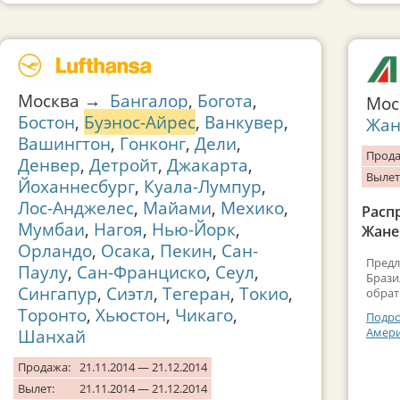
Москва →
Бангалор
,
Богота
,
Мо
Бостон
,
Буэнос-Айрес
,
Ванкувер
,
Жан
Вашингтон
,
Гонконг
,
Дели
,
Прода
Денвер
,
Детройт
,
Джакарта
,
Вылет
Йоханнесбург
,
Куала-Лумпур
,
Лос-Анджелес
,
Майами
,
Мехико
,
Расп
Мумбаи
,
Нагоя
,
Нью-Йорк
,
Жане
Орландо
,
Осака
,
Пекин
,
Сан-
Предл
Паулу
,
Сан-Франциско
,
Сеул
,
Брази
Сингапур
,
Сиэтл
,
Тегеран
,
Токио
,
обрат
Торонто
,
Хьюстон
,
Чикаго
,
Подро
Амери
Шанхай
Продажа:
21.11.2014 — 21.12.2014
Вылет:
21.11.2014 — 21.12.2014