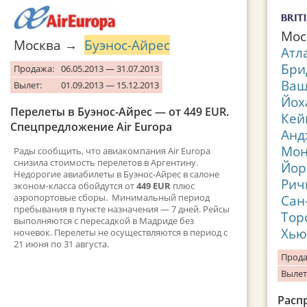
Мос
Москва →
Буэнос-Айрес
Атл
Бри
Продажа:
06.05.2013 — 31.07.2013
Ваш
Вылет:
01.09.2013 — 15.12.2013
Йох
Перелеты в Буэнос-Айрес — от 449 EUR.
Кей
Спецпредложение Air Europa
Анд
Мон
Рады сообщить, что авиакомпания Air Europa
снизила стоимость перелетов в Аргентину.
Йор
Недорогие авиабилеты в Буэнос-Айрес в салоне
Рич
эконом-класса обойдутся от
449 EUR
плюс
аэропортовые сборы. Минимальный период
Сан
пребывания в пункте назначения — 7 дней. Рейсы
Тор
выполняются с пересадкой в Мадриде без
Хью
ночевок. Перелеты не осуществляются в период с
21 июня по 31 августа.
Прода
Вылет
Расп