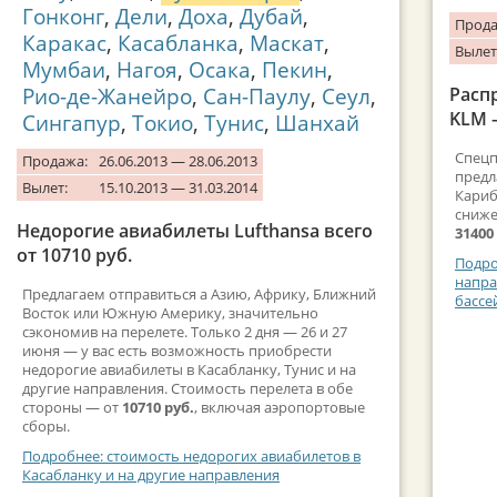
Гонконг
,
Дели
,
Доха
,
Дубай
,
Прода
Каракас
,
Касабланка
,
Маскат
,
Вылет
Мумбаи
,
Нагоя
,
Осака
,
Пекин
,
Рио-де-Жанейро
,
Сан-Паулу
,
Сеул
,
Расп
KLM 
Сингапур
,
Токио
,
Тунис
,
Шанхай
Спецп
Продажа:
26.06.2013 — 28.06.2013
предл
Вылет:
15.10.2013 — 31.03.2014
Кариб
сниже
Недорогие авиабилеты Lufthansa всего
31400
от 10710 руб.
Подро
напра
Предлагаем отправиться а Азию, Африку, Ближний
бассе
Восток или Южную Америку, значительно
сэкономив на перелете. Только 2 дня — 26 и 27
июня — у вас есть возможность приобрести
недорогие авиабилеты в Касабланку, Тунис и на
другие направления. Стоимость перелета в обе
стороны — от
10710 руб.
, включая аэропортовые
сборы.
Подробнее: стоимость недорогих авиабилетов в
Касабланку и на другие направления