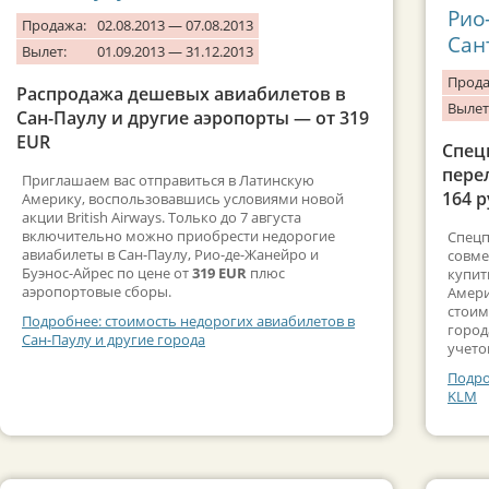
Рио
Продажа:
02.08.2013 — 07.08.2013
Сан
Вылет:
01.09.2013 — 31.12.2013
Прода
Распродажа дешевых авиабилетов в
Вылет
Сан-Паулу и другие аэропорты — от 319
EUR
Спец
пере
Приглашаем вас отправиться в Латинскую
164 р
Америку, воспользовавшись условиями новой
акции British Airways. Только до 7 августа
включительно можно приобрести недорогие
Спецп
авиабилеты в Сан-Паулу, Рио-де-Жанейро и
совме
Буэнос-Айрес по цене от
319 EUR
плюс
купит
аэропортовые сборы.
Амери
стоим
Подробнее: стоимость недорогих авиабилетов в
город
Сан-Паулу и другие города
учето
Подро
KLM