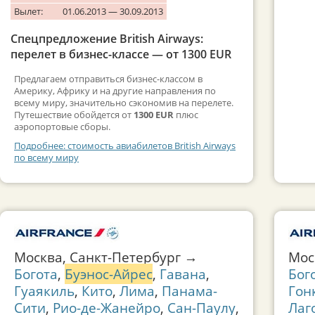
Вылет:
01.06.2013 — 30.09.2013
Спецпредложение British Airways:
перелет в бизнес-классе — от 1300 EUR
Предлагаем отправиться бизнес-классом в
Америку, Африку и на другие направления по
всему миру, значительно сэкономив на перелете.
Путешествие обойдется от
1300 EUR
плюс
аэропортовые сборы.
Подробнее: стоимость авиабилетов British Airways
по всему миру
Москва, Санкт-Петербург →
Мо
Богота
,
Буэнос-Айрес
,
Гавана
,
Бог
Гуаякиль
,
Кито
,
Лима
,
Панама-
Гон
Сити
,
Рио-де-Жанейро
,
Сан-Паулу
,
Лаг