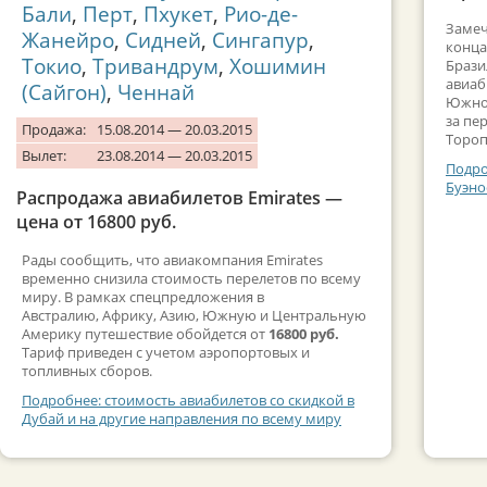
Бали
,
Перт
,
Пхукет
,
Рио-де-
Замеч
Жанейро
,
Сидней
,
Сингапур
,
конца
Токио
,
Тривандрум
,
Хошимин
Брази
авиаб
(Сайгон)
,
Ченнай
Южной
за пе
Продажа:
15.08.2014 — 20.03.2015
Тороп
Вылет:
23.08.2014 — 20.03.2015
Подро
Буэно
Распродажа авиабилетов Emirates —
цена от 16800 руб.
Рады сообщить, что авиакомпания Emirates
временно снизила стоимость перелетов по всему
миру. В рамках спецпредложения в
Австралию, Африку, Азию, Южную и Центральную
Америку путешествие обойдется от
16800 руб.
Тариф приведен с учетом аэропортовых и
топливных сборов.
Подробнее: стоимость авиабилетов со скидкой в
Дубай и на другие направления по всему миру