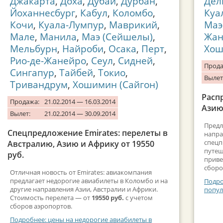
Джакарта
,
Доха
,
Дубай
,
Дурбан
,
Дел
Йоханнесбург
,
Кабул
,
Коломбо
,
Куа
Кочи
,
Куала-Лумпур
,
Маврикий
,
Маэ
Мале
,
Манила
,
Маэ (Сейшелы)
,
Жан
Мельбурн
,
Найроби
,
Осака
,
Перт
,
Хош
Рио-де-Жанейро
,
Сеул
,
Сидней
,
Прода
Сингапур
,
Тайбей
,
Токио
,
Вылет
Тривандрум
,
Хошимин (Сайгон)
Расп
Продажа:
21.02.2014 — 16.03.2014
Азию 
Вылет:
21.02.2014 — 30.09.2014
Предл
Спецпредложение Emirates: перелеты в
напра
спецп
Австралию, Азию и Африку от 19550
путеш
руб.
приве
сборо
Отличная новость от Emirates: авиакомпания
предлагает недорогие авиабилеты в Коломбо и на
Подро
другие направления Азии, Австралии и Африки.
попул
Стоимость перелета — от
19550 руб.
с учетом
сборов аэропортов.
Подробнее: цены на недорогие авиабилеты в