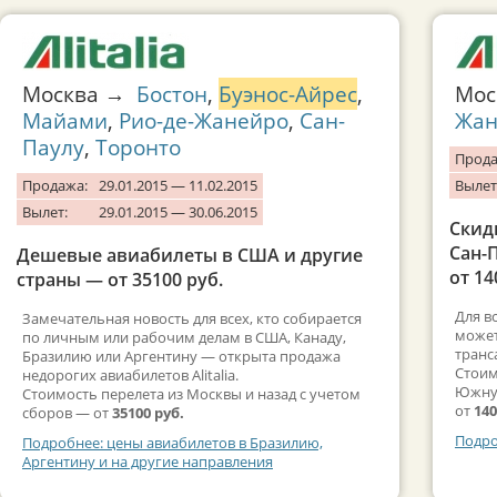
Москва →
Бостон
,
Буэнос-Айрес
,
Мо
Майами
,
Рио-де-Жанейро
,
Сан-
Жан
Паулу
,
Торонто
Прода
Продажа:
29.01.2015 — 11.02.2015
Вылет
Вылет:
29.01.2015 — 30.06.2015
Скид
Сан-
Дешевые авиабилеты в США и другие
от 14
страны — от 35100 руб.
Для в
Замечательная новость для всех, кто собирается
может
по личным или рабочим делам в США, Канаду,
транс
Бразилию или Аргентину — открыта продажа
Стоим
недорогих авиабилетов Alitalia.
Южную
Стоимость перелета из Москвы и назад с учетом
от
140
сборов — от
35100 руб.
Подро
Подробнее: цены авиабилетов в Бразилию,
Аргентину и на другие направления