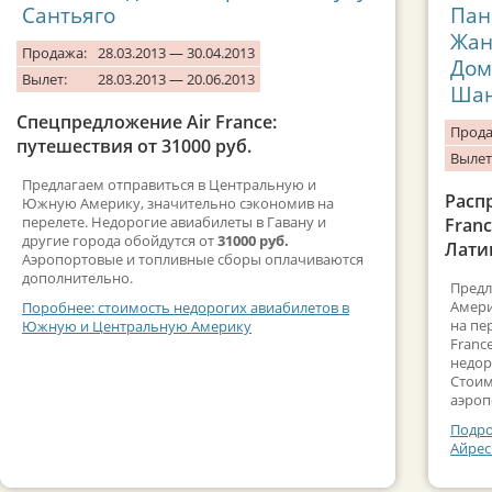
Сантьяго
Пан
Жан
Продажа:
28.03.2013 — 30.04.2013
Дом
Вылет:
28.03.2013 — 20.06.2013
Шан
Спецпредложение Air France:
Прода
путешествия от 31000 руб.
Вылет
Предлагаем отправиться в Центральную и
Расп
Южную Америку, значительно сэкономив на
перелете. Недорогие авиабилеты в Гавану и
Fran
другие города обойдутся от
31000 руб.
Лати
Аэропортовые и топливные сборы оплачиваются
дополнительно.
Предл
Амери
Поробнее: стоимость недорогих авиабилетов в
на пе
Южную и Центральную Америку
Franc
недор
Стоим
аэроп
Подро
Айрес