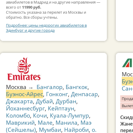
авиабилетов в Мадрид и на другие направления —
всего от
11990 руб.
Стоимость указана за перелет из Москвы и
обратно. Все сборы учтены.
Подробнее: цены недорогих авиабилетов в
Эдинбург и другие города
Мос
Буэ
Москва →
Бангалор
,
Бангкок
,
Сан
Буэнос-Айрес
,
Гонконг
,
Денпасар
,
Прода
Джакарта
,
Дубай
,
Дурбан
,
Вылет
Йоханнесбург
,
Кейптаун
,
Коломбо
,
Кочи
,
Куала-Лумпур
,
Скид
Маврикий
,
Мале
,
Манила
,
Маэ
Жане
(Сейшелы)
,
Мумбаи
,
Найроби
,
о.
перел