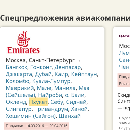
Спецпредложения авиакомпани
Мо
Лум
Сан
Москва, Санкт-Петербург →
Чен
Бангкок
,
Гонконг
,
Денпасар
,
Джакарта
,
Дубай
,
Каир
,
Кейптаун
,
Прода
Коломбо
,
Куала-Лумпур
,
Вылет
Маврикий
,
Мале
,
Манила
,
Маэ
(Сейшелы)
,
Найроби
,
о. Бали
,
Скид
Окленд
,
Пхукет
,
Себу
,
Сидней
,
Синг
— пер
Сингапур
,
Тривандрум
,
Ханой
,
Хошимин (Сайгон)
,
Шанхай
С удо
значи
Продажа:
14.03.2016 — 20.04.2016
на др