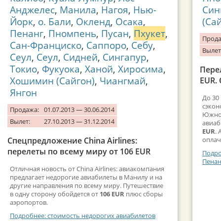
Анджелес
,
Манила
,
Нагоя
,
Нью-
Син
Йорк
,
о. Бали
,
Окленд
,
Осака
,
(Са
Пенанг
,
Пномпень
,
Пусан
,
Пхукет
,
Прода
Сан-Франциско
,
Саппоро
,
Себу
,
Вылет
Сеул
,
Сеул
,
Сидней
,
Сингапур
,
Токио
,
Фукуока
,
Ханой
,
Хиросима
,
Пере
Хошимин (Сайгон)
,
Чиангмай
,
EUR. 
Янгон
До 30
сэкон
Продажа:
01.07.2013 — 30.06.2014
Южной
Вылет:
27.10.2013 — 31.12.2014
авиаб
EUR
.
Спецпредложение China Airlines:
оплач
перелеты по всему миру от 106 EUR
Подро
Пенан
Отличная новость от China Airlines: авиакомпания
предлагает недорогие авиабилеты в Манилу и на
другие направления по всему миру. Путешествие
в одну сторону обойдется от
106 EUR
плюс сборы
аэропортов.
Подробнее: стоимость недорогих авиабилетов