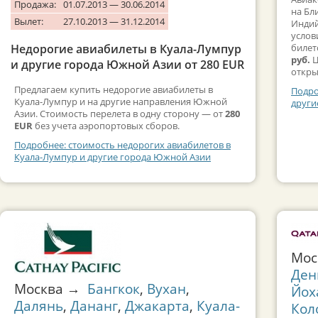
Продажа:
01.07.2013 — 30.06.2014
на Бл
Вылет:
27.10.2013 — 31.12.2014
Индий
услов
Недорогие авиабилеты в Куала-Лумпур
билет
руб.
Ц
и другие города Южной Азии от 280 EUR
откры
Предлагаем купить недорогие авиабилеты в
Подро
Куала-Лумпур и на другие направления Южной
други
Азии. Стоимость перелета в одну сторону — от
280
EUR
без учета аэропортовых сборов.
Подробнее: стоимость недорогих авиабилетов в
Куала-Лумпур и другие города Южной Азии
Мо
Ден
Москва →
Бангкок
,
Вухан
,
Йох
Далянь
,
Дананг
,
Джакарта
,
Куала-
Кол