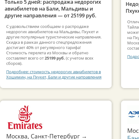
Только 5 дней: распродажа недорогих
Недо
авиабилетов на Бали, Мальдивы и
Пхуке
другие направления — от 25199 руб.
Отлич
С удовольствием сообщаем о распродаже
Тайла
недорогих авиабилетов на Мальдивы, Пхукет и
может
другие популярные туристические направления.
на Пх
Скидка в рамках данного спецпредложения
Москв
достигает 40% от регулярного тарифа!
соста
Стоимость перелета из Москвы и обратно
Подро
составляет всего от
25199 руб.
(с учетом всех
сборов).
Подробнее: стоимость недорогих авиабилетов в
Хошимин, на Пхукет, Бали и другие направления
Мос
Москва, Санкт-Петербург →
Бан