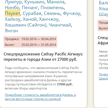
Лумпур
,
Куньмин
,
Манила
,
Бал
Нинбо
,
Пенанг
,
Пномпень
,
Хош
Пхукет
,
Сурабая
,
Сямэнь
,
Фучжоу
,
Ша
Хайкоу
,
Ханой
,
Ханчжоу
,
Прода
Хошимин (Сайгон)
,
Чиангмай
,
Вылет
Янгон
Спец
Продажа:
19.02.2014 — 30.04.2014
Афри
Вылет:
25.02.2014 — 31.05.2014
Авиак
Спецпредложение Cathay Pacific Airways:
авиаб
перелеты в города Азии от 27000 руб.
попул
Путеш
Рады сообщить, что авиакомпания Cathay Pacific
обойд
Airways временно снизила стоимость перелетов на
Подро
популярные направления Азии. В рамках
Шардж
распродажи авиабилетов в Далянь и другие
города путешествие обойдется от
27000 руб.
,
включая сборы аэропортов.
Подробнее: стоимость авиабилетов в Далянь и
другие восточные города со скидкой