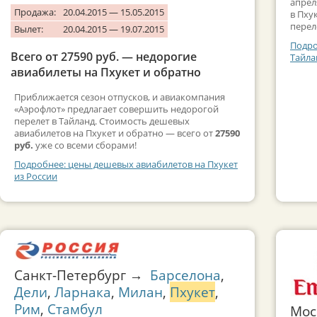
апрел
Продажа:
20.04.2015 — 15.05.2015
в Пху
перел
Вылет:
20.04.2015 — 19.07.2015
Подро
Всего от 27590 руб. — недорогие
Тайла
авиабилеты на Пхукет и обратно
Приближается сезон отпусков, и авиакомпания
«Аэрофлот» предлагает совершить недорогой
перелет в Тайланд. Стоимость дешевых
авиабилетов на Пхукет и обратно — всего от
27590
руб.
уже со всеми сборами!
Подробнее: цены дешевых авиабилетов на Пхукет
из России
Санкт-Петербург →
Барселона
,
Дели
,
Ларнака
,
Милан
,
Пхукет
,
Рим
,
Стамбул
Мо