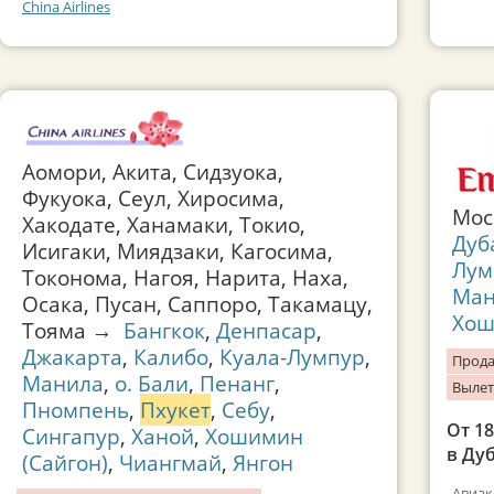
China Airlines
Аомори, Акита, Сидзуока,
Фукуока, Сеул, Хиросима,
Мос
Хакодате, Ханамаки, Токио,
Дуб
Исигаки, Миядзаки, Кагосима,
Лум
Токонома, Нагоя, Нарита, Наха,
Ман
Осака, Пусан, Саппоро, Такамацу,
Хош
Тояма →
Бангкок
,
Денпасар
,
Джакарта
,
Калибо
,
Куала-Лумпур
,
Прода
Манила
,
о. Бали
,
Пенанг
,
Вылет
Пномпень
,
Пхукет
,
Себу
,
От 1
Сингапур
,
Ханой
,
Хошимин
в Ду
(Сайгон)
,
Чиангмай
,
Янгон
Авиак