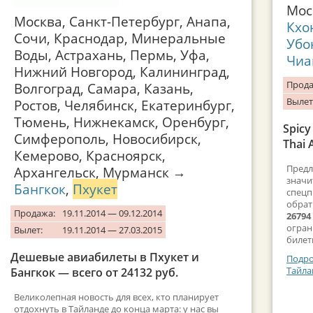
Мо
Москва, Санкт-Петербург, Анапа,
Кхо
Сочи, Краснодар, Минеральные
Убо
Воды, Астрахань, Пермь, Уфа,
Чиа
Нижний Новгород, Калининград,
Прода
Волгоград, Самара, Казань,
Вылет
Ростов, Челябинск, Екатеринбург,
Тюмень, Нижнекамск, Оренбург,
Spic
Симферополь, Новосибирск,
Thai 
Кемерово, Красноярск,
Предл
Архангельск, Мурманск →
значи
Бангкок
,
Пхукет
спецп
обрат
Продажа:
19.11.2014 — 09.12.2014
26794
огран
Вылет:
19.11.2014 — 27.03.2015
билет
Дешевые авиабилеты в Пхукет и
Подро
Тайла
Бангкок — всего от 24132 руб.
Великолепная новость для всех, кто планирует
отдохнуть в Тайланде до конца марта: у нас вы