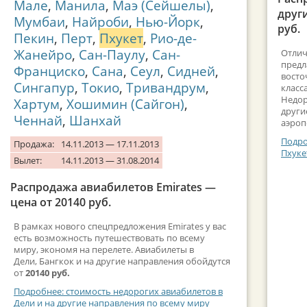
Мале
,
Манила
,
Маэ (Сейшелы)
,
друг
Мумбаи
,
Найроби
,
Нью-Йорк
,
руб.
Пекин
,
Перт
,
Пхукет
,
Рио-де-
Жанейро
,
Сан-Паулу
,
Сан-
Отлич
предл
Франциско
,
Сана
,
Сеул
,
Сидней
,
восто
Сингапур
,
Токио
,
Тривандрум
,
класс
Недор
Хартум
,
Хошимин (Сайгон)
,
други
Ченнай
,
Шанхай
аэроп
Подро
Продажа:
14.11.2013 — 17.11.2013
Пхуке
Вылет:
14.11.2013 — 31.08.2014
Распродажа авиабилетов Emirates —
цена от 20140 руб.
В рамках нового спецпредложения Emirates у вас
есть возможность путешествовать по всему
миру, экономя на перелете. Авиабилеты в
Дели, Бангкок и на другие направления обойдутся
от
20140 руб.
Подробнее: стоимость недорогих авиабилетов в
Дели и на другие направления по всему миру