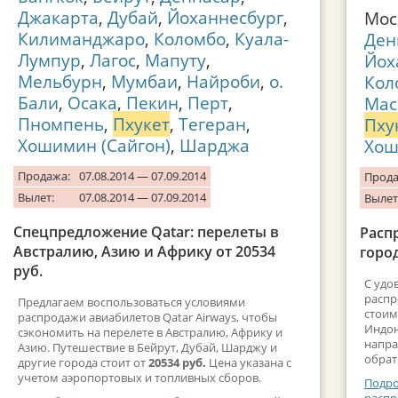
Джакарта
,
Дубай
,
Йоханнесбург
,
Мо
Килиманджаро
,
Коломбо
,
Куала-
Ден
Лумпур
,
Лагос
,
Мапуту
,
Йох
Мельбурн
,
Мумбаи
,
Найроби
,
о.
Кол
Бали
,
Осака
,
Пекин
,
Перт
,
Мас
Пномпень
,
Пхукет
,
Тегеран
,
Пху
Хошимин (Сайгон)
,
Шарджа
Хош
Продажа:
07.08.2014 — 07.09.2014
Прода
Вылет:
07.08.2014 — 07.09.2014
Вылет
Спецпредложение Qatar: перелеты в
Распр
Австралию, Азию и Африку от 20534
город
руб.
С удо
распр
Предлагаем воспользоваться условиями
стоим
распродажи авиабилетов Qatar Airways, чтобы
Индон
сэкономить на перелете в Австралию, Африку и
напра
Азию. Путешествие в Бейрут, Дубай, Шарджу и
обрат
другие города стоит от
20534 руб.
Цена указана с
учетом аэропортовых и топливных сборов.
Подро