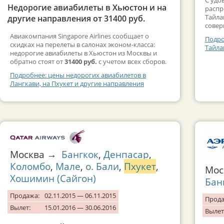
Недорогие авиабилеты в Хьюстон и на
распр
Тайла
другие направления от 31400 руб.
совер
Авиакомпания Singapore Airlines сообщает о
Подро
скидках на перелеты в салонах эконом-класса:
Тайла
недорогие авиабилеты в Хьюстон из Москвы и
обратно стоят от
31400 руб.
с учетом всех сборов.
Подробнее: цены недорогих авиабилетов в
Лангкави, на Пхукет и другие направления
Москва →
Бангкок
,
Денпасар
,
Коломбо
,
Мале
,
о. Бали
,
Пхукет
,
Мос
Хошимин (Сайгон)
Бан
Продажа:
02.11.2015 — 06.11.2015
Прода
Вылет:
15.01.2016 — 30.06.2016
Вылет