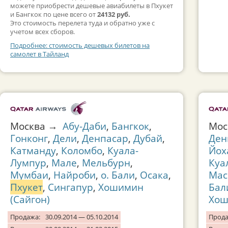
можете приобрести дешевые авиабилеты в Пхукет
и Бангкок по цене всего от
24132 руб.
Это стоимость перелета туда и обратно уже с
учетом всех сборов.
Подробнее: стоимость дешевых билетов на
самолет в Тайланд
Москва →
Абу-Даби
,
Бангкок
,
Мо
Гонконг
,
Дели
,
Денпасар
,
Дубай
,
Ден
Катманду
,
Коломбо
,
Куала-
Йох
Лумпур
,
Мале
,
Мельбурн
,
Куа
Мумбаи
,
Найроби
,
о. Бали
,
Осака
,
Мас
Пхукет
,
Сингапур
,
Хошимин
Бал
(Сайгон)
Хош
Продажа:
30.09.2014 — 05.10.2014
Прода