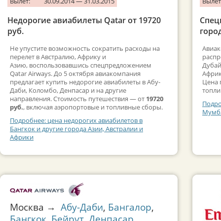
Вылет:
30.09.2014 — 31.03.2015
Вылет
Недорогие авиабилеты Qatar от 19720
Спец
руб.
горо
Не упустите возможность сократить расходы на
Авиак
перелет в Австралию, Африку и
распр
Азию, воспользовавшись спецпредложением
Дубай
Qatar Airways. До 5 октября авиакомпания
Африк
предлагает купить недорогие авиабилеты в Абу-
Цена 
Даби, Коломбо, Денпасар и на другие
топли
направления. Стоимость путешествия — от
19720
Подро
руб.
, включая аэропортовые и топливные сборы.
Мумба
Подробнее: цена недорогих авиабилетов в
Бангкок и другие города Азии, Австралии и
Африки
Москва →
Абу-Даби
,
Бангалор
,
Бангкок
,
Бейрут
,
Денпасар
,