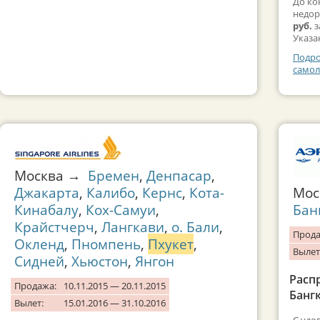
До ко
недор
руб.
з
Указа
Подро
самол
Москва →
Бремен
,
Денпасар
,
Джакарта
,
Калибо
,
Кернс
,
Кота-
Мос
Кинабалу
,
Кох-Самуи
,
Бан
Крайстчерч
,
Лангкави
,
о. Бали
,
Прода
Окленд
,
Пномпень
,
Пхукет
,
Вылет
Сидней
,
Хьюстон
,
Янгон
Расп
Продажа:
10.11.2015 — 20.11.2015
Бангк
Вылет:
15.01.2016 — 31.10.2016
С удо