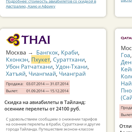
расп
Подробнее: стоимость авиабилетов со скидкой в
Австралию, Азию и Африку
Мо
Москва →
Бангкок
,
Краби
,
Гоа
Кхонкэн
,
Пхукет
,
Сураттхани
,
Ден
Убон Ратчатхани
,
Удон-Тхани
,
Кей
Хатъяй
,
Чиангмай
,
Чианграй
Кол
Най
Продажа:
03.07.2014 — 31.07.2014
Пно
Вылет:
01.09.2014 — 15.12.2014
(Са
Скидка на авиабилеты в Тайланд:
Прода
осенние перелеты от 24100 руб.
Вылет
C удовольствием сообщаем о снижении тарифов
на осенние перелеты в Краби, Сураттхани и другие
Отли
города Тайланда. Путешествие эконом-классом