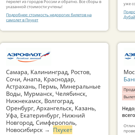
перелет из городов России и обратно. Все сборы в
уже с
указанной стоимости учтены!
Подро
Подробнее: стоимость недорогих билетов на
Дубай
самолет в Пхукет
Самара, Калининград, Ростов,
Мос
Сочи, Анапа, Краснодар,
Бан
Астрахань, Пермь, Минеральные
Прода
Воды, Мурманск, Челябинск,
Вылет
Нижнекамск, Волгоград,
Оренбург, Архангельск, Казань,
Недо
Уфа, Екатеринбург, Нижний
всего
Новгород, Симферополь,
Отлич
Новосибирск →
Пхукет
прове