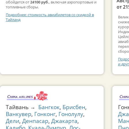
Авст
обойдется от
24100 руб.
, включая аэропортовые и
от 21
топливные сборы.
Подробнее: стоимость авиабилетов со скидкой в
Велик
Тайланд
сниже
курор
Индию
Цейло
авиаб
перел
сборо
Подро
и дру
Тайвань →
Бангкок
,
Брисбен
,
Гон
Ванкувер
,
Гонконг
,
Гонолулу
,
Джа
Дели
,
Денпасар
,
Джакарта
,
Ман
Калибо
,
Куала-Лумпур
,
Лос-
Пно