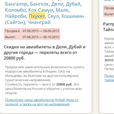
Бангалор
,
Бангкок
,
Дели
,
Дубай
,
Прода
Коломбо
,
Кох-Самуи
,
Мале
,
Вылет
Найроби
,
Пхукет
,
Сеул
,
Хошимин
(Сайгон)
,
Чианграй
Расп
Тайл
Продажа:
07.08.2015 — 06.09.2015
Вылет:
07.08.2015 — 06.10.2015
Курор
авиак
Скидки на авиабилеты в Дели, Дубай и
всех,
Тайла
другие города — перелеты всего от
авиаб
20800 руб.
30310
Цена 
Предлагаем замечательную возможность купить
Петер
недорогие авиабилеты в Индию, ОАЭ, на
Мальдивы, во Вьетнам на другие популярные
Подро
туристические направления.
Тайла
Стоимость перелета — всего от
20800 руб.
Это
цена билетов из России и обратно с учетом всех
сборов.
Подробнее: цены авиабилетов Дубай, Дели со
скидкой, а также на другие направления