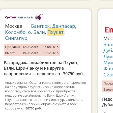
Москва →
Бангкок
,
Денпасар
,
Коломбо
,
о. Бали
,
Пхукет
,
Сингапур
Мос
Бан
Продажа:
12.08.2015 — 16.08.2015
Дуб
Вылет:
15.08.2015 — 10.12.2015
Лум
Мум
Распродажа авиабилетов на Пхукет,
Жан
Бали, Шри-Ланку и на другие
направления — перелеты от 30750 руб.
Сиэ
Авиакомпания Qatar снизила стоимость перелетов
Прода
на популярные туристические направления —
Вылет
воспользуйтесь возможностью приобрести
недорогие авиабилеты на Бали, Шри-Ланку,
Недо
Пхукет, а также в Бангкок и Сингапур. Стоимость
перелетов из России и обратно с учетом всех
Дубай
сборов — от
30750 руб.