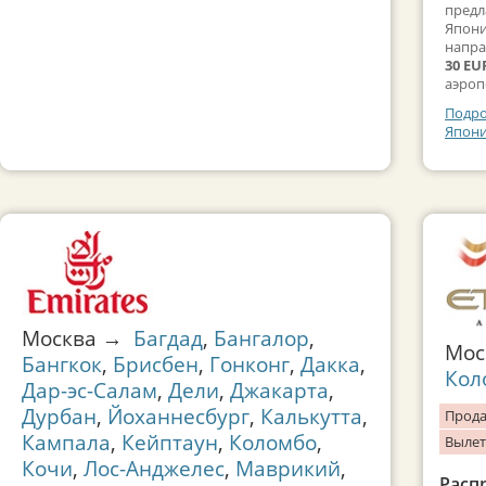
предл
Япони
напра
30 EU
аэроп
Подро
Япони
Москва →
Багдад
,
Бангалор
,
Мо
Бангкок
,
Брисбен
,
Гонконг
,
Дакка
,
Кол
Дар-эс-Салам
,
Дели
,
Джакарта
,
Дурбан
,
Йоханнесбург
,
Калькутта
,
Прода
Кампала
,
Кейптаун
,
Коломбо
,
Вылет
Кочи
,
Лос-Анджелес
,
Маврикий
,
Расп