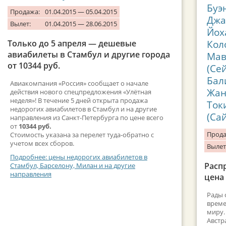
Буэ
Продажа:
01.04.2015 — 05.04.2015
Джа
Вылет:
01.04.2015 — 28.06.2015
Йох
Кол
Только до 5 апреля — дешевые
авиабилеты в Стамбул и другие города
Мав
от 10344 руб.
(Се
Бал
Авиакомпания «Россия» сообщает о начале
Жан
действия нового спецпредложения «Улётная
неделя»! В течение 5 дней открыта продажа
Ток
недорогих авиабилетов в Стамбул и на другие
(Са
направления из Санкт-Петербурга по цене всего
от
10344 руб.
Прода
Стоимость указана за перелет туда-обратно с
учетом всех сборов.
Вылет
Подробнее: цены недорогих авиабилетов в
Расп
Стамбул, Барселону, Милан и на другие
направления
цена 
Рады 
време
миру.
Австр