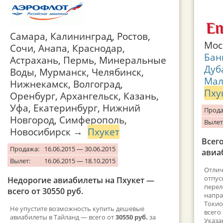
Самара, Калининград, Ростов,
Мос
Сочи, Анапа, Краснодар,
Бан
Астрахань, Пермь, Минеральные
Дуб
Воды, Мурманск, Челябинск,
Мал
Нижнекамск, Волгоград,
Пху
Оренбург, Архангельск, Казань,
Уфа, Екатеринбург, Нижний
Прода
Новгород, Симферополь,
Вылет
Новосибирск →
Пхукет
Всего
Продажа:
16.06.2015 — 30.06.2015
авиа
Вылет:
16.06.2015 — 18.10.2015
Отлич
отпус
Недорогие авиабилеты на Пхукет —
перел
всего от 30550 руб.
напра
Токио
Не упустите возможность купить дешевые
всего
авиабилеты в Тайланд — всего от
30550 руб.
за
Указа