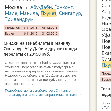
Соч
Москва →
Абу-Даби
,
Гонконг
,
Аст
Мале
,
Манила
,
Пхукет
,
Сингапур
,
Вод
Тривандрум
Ниж
Продажа:
16.11.2015 — 08.12.2015
Оре
Вылет:
16.11.2015 — 31.03.2016
Уфа
Нов
Скидки на авиабилеты в Манилу,
Нов
Сингапур, Абу-Даби и другие города —
Ека
перелеты от 23150 руб.
Сим
Отличная новость от Etihad Airways: снижена
Пху
стоимость перелетов на самые популярные
направления маршрутной сети авиакомпании.
Прода
Недорогие авиабилеты в Абу-Даби и в другие
Вылет
города стоят всего от
23150 руб.
уже с учетом
налогов и сборов.
Спец
Подробнее: цены авиабилетов в Сингапур,
недо
Тривандрум и на другие направления со скидкой
Воспо
в Тай