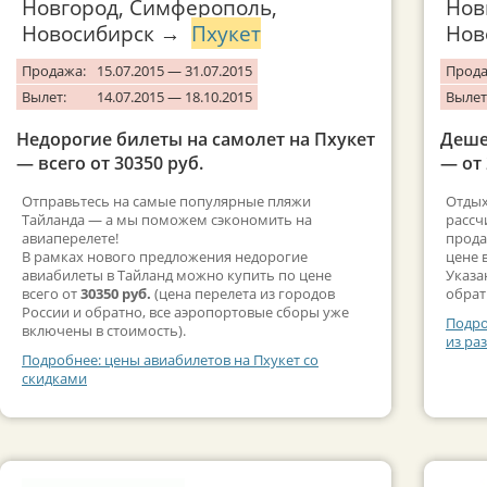
Новгород, Симферополь,
Нов
Новосибирск →
Пхукет
Нов
Продажа:
15.07.2015 — 31.07.2015
Прода
Вылет:
14.07.2015 — 18.10.2015
Вылет
Недорогие билеты на самолет на Пхукет
Деше
— всего от 30350 руб.
— от 
Отправьтесь на самые популярные пляжи
Отдых
Тайланда — а мы поможем сэкономить на
рассч
авиаперелете!
прода
В рамках нового предложения недорогие
цене 
авиабилеты в Тайланд можно купить по цене
Указа
всего от
30350 руб.
(цена перелета из городов
обрат
России и обратно, все аэропортовые сборы уже
Подро
включены в стоимость).
из ра
Подробнее: цены авиабилетов на Пхукет со
скидками