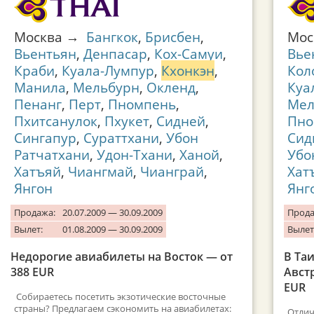
Москва →
Бангкок
,
Брисбен
,
Мо
Вьентьян
,
Денпасар
,
Кох-Самуи
,
Вье
Краби
,
Куала-Лумпур
,
Кхонкэн
,
Кол
Манила
,
Мельбурн
,
Окленд
,
Куа
Пенанг
,
Перт
,
Пномпень
,
Мел
Пхитсанулок
,
Пхукет
,
Сидней
,
Пно
Сингапур
,
Сураттхани
,
Убон
Сид
Ратчатхани
,
Удон-Тхани
,
Ханой
,
Убо
Хатъяй
,
Чиангмай
,
Чианграй
,
Хат
Янгон
Янг
Продажа:
20.07.2009 — 30.09.2009
Прода
Вылет:
01.08.2009 — 30.09.2009
Вылет
Недорогие авиабилеты на Восток — от
В Та
388 EUR
Авст
EUR
Собираетесь посетить экзотические восточные
страны? Предлагаем сэкономить на авиабилетах:
Отлич