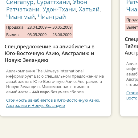
Сингапур
,
Сураттхани
,
Убон
Рат
Ратчатхани
,
Удон-Тхани
,
Хатъяй
,
Чиа
Чиангмай
,
Чианграй
Прода
Продажа:
28.04.2009 — 30.05.2009
Вылет
Вылет:
03.05.2009 — 28.06.2009
Спец
Тайл
Спецпредложение на авиабилеты в
Авст
Юго-Восточную Азию, Австралию и
Новую Зеландию
Авиак
инфор
Авиакомпания Thai Airways International
авиаб
информирует Вас о специальном предложении на
Австр
авиабилеты в Юго-Восточную Азию, Австралию и
стоим
Новую Зеландию. Минимальная стоимость
авиабилета –
440 евро
без учета сборов.
Стоим
Восто
Стоимость авиабилетов в Юго-Восточную Азию,
Австралию и Новую Зеландию