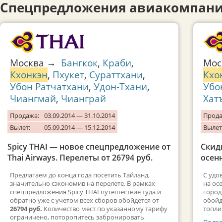
Спецпредложения авиакомпани
Москва →
Бангкок
,
Краби
,
Мо
Кхонкэн
,
Пхукет
,
Сураттхани
,
Кхо
Убон Ратчатхани
,
Удон-Тхани
,
Убо
Чиангмай
,
Чианграй
Хат
Продажа:
03.09.2014 — 31.10.2014
Прода
Вылет:
05.09.2014 — 15.12.2014
Вылет
Spicy THAI — новое спецпредложение от
Скид
Thai Airways. Перелеты от 26794 руб.
осенн
Предлагаем до конца года посетить Тайланд,
C удо
значительно сэкономив на перелете. В рамках
на ос
спецпредложения Spicy THAI путешествие туда и
город
обратно уже с учетом всех сборов обойдется от
обойд
26794 руб.
Количество мест по указанному тарифу
топли
ограничено, поторопитесь забронировать