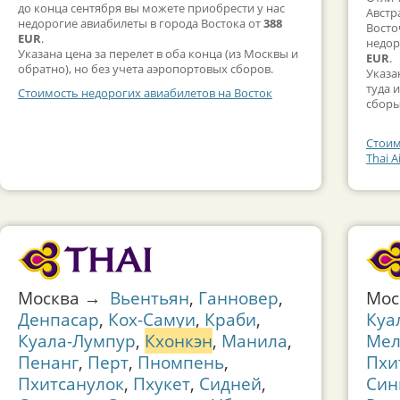
до конца сентября вы можете приобрести у нас
Австр
недорогие авиабилеты в города Востока от
388
Восто
EUR
.
недор
Указана цена за перелет в оба конца (из Москвы и
EUR
.
обратно), но без учета аэропортовых сборов.
Указа
туда 
Стоимость недорогих авиабилетов на Восток
сборы
Стоим
Thai A
Москва →
Вьентьян
,
Ганновер
,
Мо
Денпасар
,
Кох-Самуи
,
Краби
,
Куа
Куала-Лумпур
,
Кхонкэн
,
Манила
,
Мел
Пенанг
,
Перт
,
Пномпень
,
Пхи
Пхитсанулок
,
Пхукет
,
Сидней
,
Син