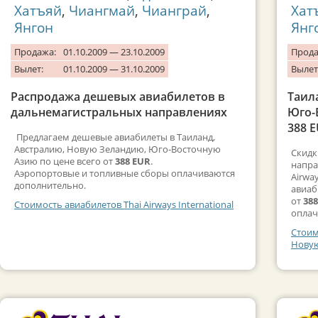
Хатъяй
,
Чиангмай
,
Чианграй
,
Хат
Янгон
Янг
Продажа:
01.10.2009 — 23.10.2009
Прода
Вылет:
01.10.2009 — 31.10.2009
Вылет
Распродажа дешевых авиабилетов в
Таил
дальнемагистральных направлениях
Юго-
388 
Предлагаем дешевые авиабилеты в Таиланд,
Австралию, Новую Зеландию, Юго-Восточную
Скидк
Азию по цене всего от
388 EUR
.
напра
Аэропортовые и топливные сборы оплачиваются
Airwa
дополнительно.
авиаб
от
38
Стоимость авиабилетов Thai Airways International
оплач
Стоим
Новую