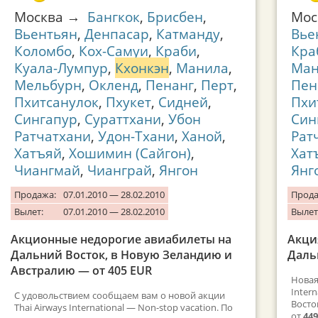
Москва →
Бангкок
,
Брисбен
,
Мо
Вьентьян
,
Денпасар
,
Катманду
,
Вье
Коломбо
,
Кох-Самуи
,
Краби
,
Кра
Куала-Лумпур
,
Кхонкэн
,
Манила
,
Ман
Мельбурн
,
Окленд
,
Пенанг
,
Перт
,
Пен
Пхитсанулок
,
Пхукет
,
Сидней
,
Пхи
Сингапур
,
Сураттхани
,
Убон
Син
Ратчатхани
,
Удон-Тхани
,
Ханой
,
Рат
Хатъяй
,
Хошимин (Сайгон)
,
Хат
Чиангмай
,
Чианграй
,
Янгон
Янг
Продажа:
07.01.2010 — 28.02.2010
Прода
Вылет:
07.01.2010 — 28.02.2010
Вылет
Акционные недорогие авиабилеты на
Акци
Дальний Восток, в Новую Зеландию и
Даль
Австралию — от 405 EUR
Новая
Inter
С удовольствием сообщаем вам о новой акции
Восто
Thai Airways International — Non-stop vacation. По
от
44