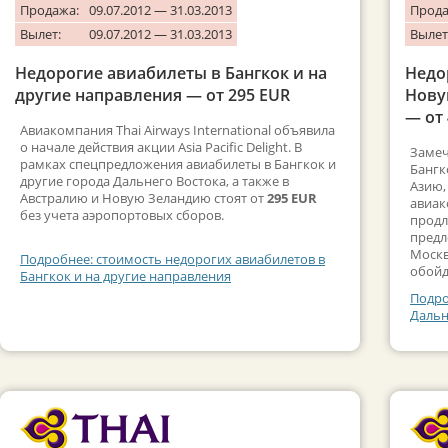
Продажа:
09.07.2012 — 31.03.2013
Прода
Вылет:
09.07.2012 — 31.03.2013
Вылет
Недорогие авиабилеты в Бангкок и на
Недо
другие направления — от 295 EUR
Нову
— от
Авиакомпания Thai Airways International объявила
о начале действия акции Asia Pacific Delight. В
Замеч
рамках спецпредложения авиабилеты в Бангкок и
Бангк
другие города Дальнего Востока, а также в
Азию,
Австралию и Новую Зеландию стоят от
295 EUR
авиак
без учета аэропортовых сборов.
продл
предл
Москв
Подробнее: стоимость недорогих авиабилетов в
обойд
Бангкок и на другие направления
Подро
Дальн