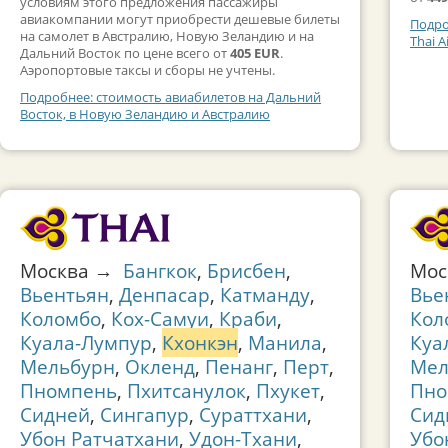
условиям этого предложения пассажиры
авиакомпании могут приобрести дешевые билеты
Подро
на самолет в Австралию, Новую Зеландию и на
Thai A
Дальний Восток по цене всего от
405 EUR
.
Аэропортовые таксы и сборы не учтены.
Подробнее: стоимость авиабилетов на Дальний
Восток, в Новую Зеландию и Австралию
Москва →
Бангкок
,
Брисбен
,
Мо
Вьентьян
,
Денпасар
,
Катманду
,
Вье
Коломбо
,
Кох-Самуи
,
Краби
,
Кол
Куала-Лумпур
,
Кхонкэн
,
Манила
,
Куа
Мельбурн
,
Окленд
,
Пенанг
,
Перт
,
Мел
Пномпень
,
Пхитсанулок
,
Пхукет
,
Пно
Сидней
,
Сингапур
,
Сураттхани
,
Сид
Убон Ратчатхани
,
Удон-Тхани
,
Убо