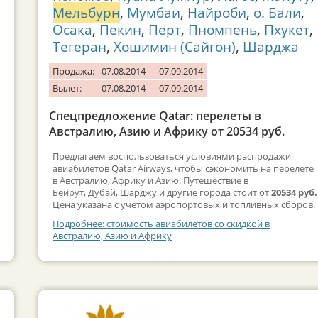
Мельбурн
,
Мумбаи
,
Найроби
,
о. Бали
,
Осака
,
Пекин
,
Перт
,
Пномпень
,
Пхукет
,
Тегеран
,
Хошимин (Сайгон)
,
Шарджа
Продажа:
07.08.2014 — 07.09.2014
Вылет:
07.08.2014 — 07.09.2014
Спецпредложение Qatar: перелеты в
Австралию, Азию и Африку от 20534 руб.
Предлагаем воспользоваться условиями распродажи
авиабилетов Qatar Airways, чтобы сэкономить на перелете
в Австралию, Африку и Азию. Путешествие в
Бейрут, Дубай, Шарджу и другие города стоит от
20534 руб.
Цена указана с учетом аэропортовых и топливных сборов.
Подробнее: стоимость авиабилетов со скидкой в
Австралию, Азию и Африку