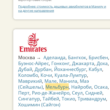
Подробнее: стоимость дешевых авиабилетов в Манилу и
на другие направления
Москва →
Аделаида
,
Бангкок
,
Брисбен
,
Буэнос-Айрес
,
Гонконг
,
Джакарта
,
Доха
,
Дубай
,
Дурбан
,
Йоханнесбург
,
Кабул
,
Коломбо
,
Кочи
,
Куала-Лумпур
,
Маврикий
,
Мале
,
Манила
,
Маэ
(Сейшелы)
,
Мельбурн
,
Найроби
,
Осака
,
Перт
,
Рио-де-Жанейро
,
Сеул
,
Сидней
,
Сингапур
,
Тайбей
,
Токио
,
Тривандрум
,
Хошимин (Сайгон)