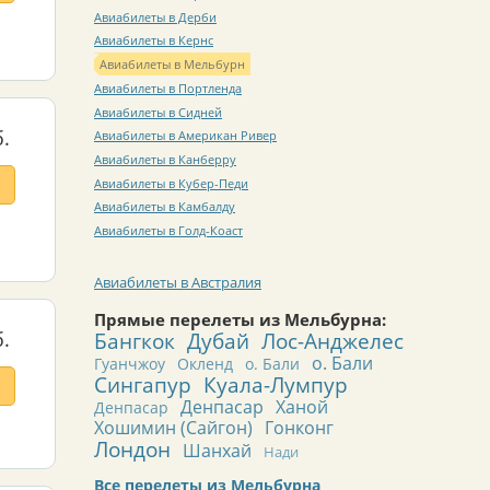
Авиабилеты в Дерби
Авиабилеты в Кернс
Авиабилеты в Мельбурн
Авиабилеты в Портленда
Авиабилеты в Сидней
.
Авиабилеты в Американ Ривер
Авиабилеты в Канберру
Авиабилеты в Кубер-Педи
Авиабилеты в Камбалду
Авиабилеты в Голд-Коаст
Авиабилеты в Австралия
Прямые перелеты из Мельбурна:
Бангкок
Дубай
Лос-Анджелес
.
о. Бали
Гуанчжоу
Окленд
о. Бали
Сингапур
Куала-Лумпур
Денпасар
Ханой
Денпасар
Хошимин (Сайгон)
Гонконг
Лондон
Шанхай
Нади
Все перелеты из Мельбурна