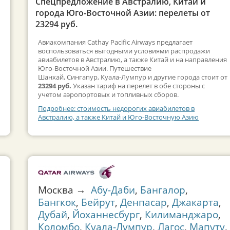
Спецпредложение в Австралию, Китай и
города Юго-Восточной Азии: перелеты от
23294 руб.
Авиакомпания Cathay Pacific Airways предлагает
воспользоваться выгодными условиями распродажи
авиабилетов в Австралию, а также Китай и на направления
Юго-Восточной Азии. Путешествие
Шанхай, Сингапур, Куала-Лумпур и другие города стоит от
23294 руб.
Указан тариф на перелет в обе стороны с
учетом аэропортовых и топливных сборов.
Подробнее: стоимость недорогих авиабилетов в
Австралию, а также Китай и Юго-Восточную Азию
Москва →
Абу-Даби
,
Бангалор
,
Бангкок
,
Бейрут
,
Денпасар
,
Джакарта
,
Дубай
,
Йоханнесбург
,
Килиманджаро
,
Коломбо
,
Куала-Лумпур
,
Лагос
,
Мапуту
,