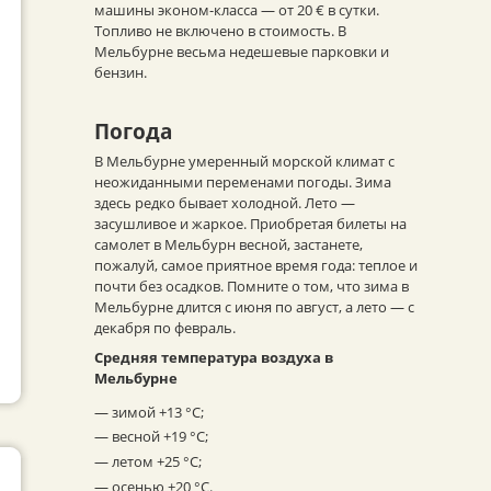
машины эконом-класса — от 20 € в сутки.
Топливо не включено в стоимость. В
Мельбурне весьма недешевые парковки и
бензин.
Погода
В Мельбурне умеренный морской климат с
неожиданными переменами погоды. Зима
здесь редко бывает холодной. Лето —
засушливое и жаркое. Приобретая билеты на
самолет в Мельбурн весной, застанете,
пожалуй, самое приятное время года: теплое и
почти без осадков. Помните о том, что зима в
Мельбурне длится с июня по август, а лето — с
декабря по февраль.
Средняя температура воздуха в
Мельбурне
— зимой +13 °C;
— весной +19 °C;
— летом +25 °C;
— осенью +20 °C.