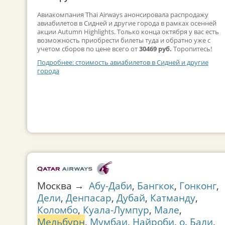
Авиакомпания Thai Airways анонсировала распродажу
авиабилетов в Сидней и другие города в рамках осенней
акции Autumn Highlights. Только конца октября у вас есть
возможность приобрести билеты туда и обратно уже с
учетом сборов по цене всего от
30469 руб.
Торопитесь!
Подробнее: стоимость авиабилетов в Сидней и другие
города
Москва →
Абу-Даби
,
Бангкок
,
Гонконг
,
Дели
,
Денпасар
,
Дубай
,
Катманду
,
Коломбо
,
Куала-Лумпур
,
Мале
,
Мельбурн
,
Мумбаи
,
Найроби
,
о. Бали
,