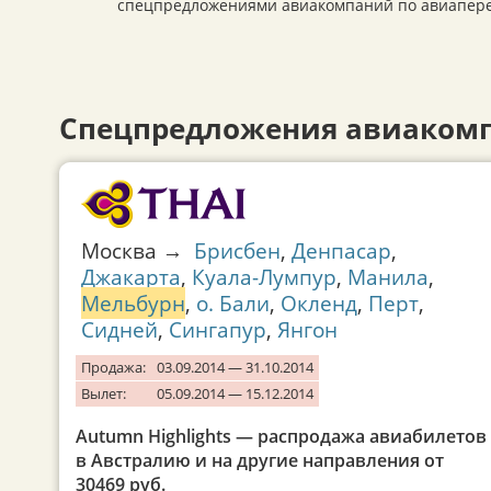
спецпредложениями авиакомпаний по авиаперел
Спецпредложения авиакомп
Москва →
Брисбен
,
Денпасар
,
Джакарта
,
Куала-Лумпур
,
Манила
,
Мельбурн
,
о. Бали
,
Окленд
,
Перт
,
Сидней
,
Сингапур
,
Янгон
Продажа:
03.09.2014 — 31.10.2014
Вылет:
05.09.2014 — 15.12.2014
Autumn Highlights — распродажа авиабилетов
в Австралию и на другие направления от
30469 руб.