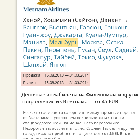
Ханой, Хошимин (Сайгон), Дананг →
Бангкок
,
Вьентьян
,
Гаосюн
,
Гонконг
,
Гуанчжоу
,
Джакарта
,
Куала-Лумпур
,
Манила
,
Мельбурн
,
Москва
,
Осака
,
Пекин
,
Пномпень
,
Пусан
,
Сеул
,
Сидней
,
Сингапур
,
Тайбей
,
Токио
,
Фукуока
,
Шанхай
,
Янгон
Продажа:
15.08.2013 — 31.03.2014
Вылет:
15.08.2013 — 31.03.2014
Дешевые авиабилеты на Филиппины и други
направления из Вьетнама — от 45 EUR
Всех, кто собирается совершить международный перелет
из Вьетанама, приглашаем воспользоваться новым
спецпредложением национального перевозчика.
Недорогие авиабилеты в Токио, Сидней, Тайбей и другие
города можно приобрести по цене всего от
45 EUR
плюс
аэропортовые сборы.