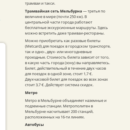
трамваи и такси.
Трамвайная сеть Мельбурна
— третья по
величине в мире (почти 250 км). В
центральной части города работают
бесплатные экскурсионные маршруты. Здесь
можно встретить даже трамваи-рестораны.
Можно приобретать как разовые билеты
(Metcard) для поездок в городском транспорте,
так и одно-, двух- или многодневные
проездные. Стоимость билета зависит от того,
в какую часть города (зону) вы направляетесь.
Билет, действительный в течение двух часов
для поездок в одной зоне, стоит 1,7 €.
Двухчасовой билет для поездок во всех зонах
стоит 3,7 €. Действует система скидок.
Метро
Метро в Мельбурне объединяет наземные и
подземные станции. Метрополитен в
Мельбурне насчитывает 200 станций,
расположенных на 16-ти линиях.
Автобусы