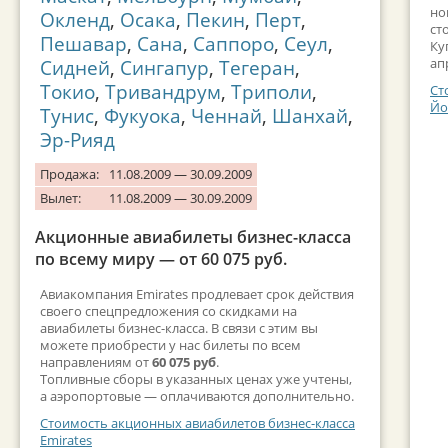
но
Окленд
,
Осака
,
Пекин
,
Перт
,
ст
Пешавар
,
Сана
,
Саппоро
,
Сеул
,
Ку
ап
Сидней
,
Сингапур
,
Тегеран
,
Токио
,
Тривандрум
,
Триполи
,
Ст
Йо
Тунис
,
Фукуока
,
Ченнай
,
Шанхай
,
Эр-Рияд
Продажа:
11.08.2009 — 30.09.2009
Вылет:
11.08.2009 — 30.09.2009
Акционные авиабилеты бизнес-класса
по всему миру — от 60 075 руб.
Авиакомпания Emirates продлевает срок действия
своего спецпредложения со скидками на
авиабилеты бизнес-класса. В связи с этим вы
можете приобрести у нас билеты по всем
направлениям от
60 075 руб
.
Топливные сборы в указанных ценах уже учтены,
а аэропортовые — оплачиваются дополнительно.
Стоимость акционных авиабилетов бизнес-класса
Emirates