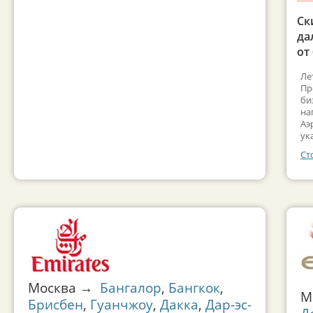
Ск
да
от
Ле
Пр
би
на
Аэ
ук
Ст
Москва →
Бангалор
,
Бангкок
,
М
Брисбен
,
Гуанчжоу
,
Дакка
,
Дар-эс-