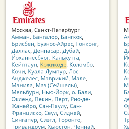
Москва, Санкт-Петербург →
М
Амман
,
Бангалор
,
Бангкок
,
А
Брисбен
,
Буэнос-Айрес
,
Гонконг
,
Б
Даллас
,
Денпасар
,
Дубай
,
Д
Йоханнесбург
,
Калькутта
,
Й
Кейптаун
,
Кожикоде
,
Коломбо
,
К
Кочи
,
Куала-Лумпур
,
Лос-
К
Анджелес
,
Маврикий
,
Мале
,
А
Манила
,
Маэ (Сейшелы)
,
М
Мельбурн
,
Нью-Йорк
,
о. Бали
,
Б
Окленд
,
Пекин
,
Перт
,
Рио-де-
д
Жанейро
,
Сан-Паулу
,
Сан-
Ф
Франциско
,
Сеул
,
Сидней
,
С
Сингапур
,
Сиэтл
,
Торонто
,
Т
Тривандрум
,
Хьюстон
,
Ченнай
,
Х