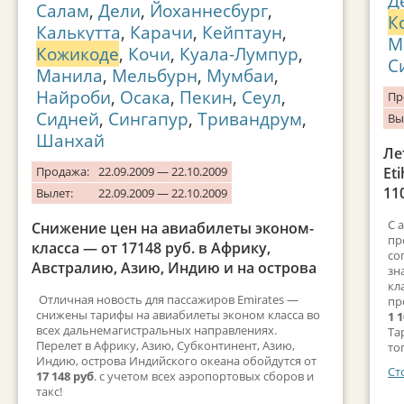
Д
Салам
,
Дели
,
Йоханнесбург
,
К
Калькутта
,
Карачи
,
Кейптаун
,
М
Кожикоде
,
Кочи
,
Куала-Лумпур
,
С
Манила
,
Мельбурн
,
Мумбаи
,
Найроби
,
Осака
,
Пекин
,
Сеул
,
Пр
Сидней
,
Сингапур
,
Тривандрум
,
Вы
Шанхай
Ле
Продажа:
22.09.2009 — 22.10.2009
Et
11
Вылет:
22.09.2009 — 22.10.2009
С 
Снижение цен на авиабилеты эконом-
пр
класса — от 17148 руб. в Африку,
со
Австралию, Азию, Индию и на острова
зн
кл
Отличная новость для пассажиров Emirates —
пр
снижены тарифы на авиабилеты эконом класса во
1 
всех дальнемагистральных направлениях.
Та
Перелет в Африку, Азию, Субконтинент, Азию,
то
Индию, острова Индийского океана обойдутся от
Ст
17 148 руб
. с учетом всех аэропортовых сборов и
такс!