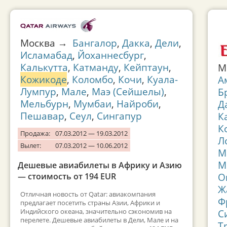
Москва →
Бангалор
,
Дакка
,
Дели
,
Исламабад
,
Йоханнесбург
,
Калькутта
,
Катманду
,
Кейптаун
,
М
Кожикоде
,
Коломбо
,
Кочи
,
Куала-
А
Лумпур
,
Мале
,
Маэ (Сейшелы)
,
Б
Мельбурн
,
Мумбаи
,
Найроби
,
Д
Пешавар
,
Сеул
,
Сингапур
К
К
Продажа:
07.03.2012 — 19.03.2012
Л
Вылет:
07.03.2012 — 10.06.2012
М
М
Дешевые авиабилеты в Африку и Азию
О
— стоимость от 194 EUR
Ж
Отличная новость от Qatar: авиакомпания
Ф
предлагает посетить страны Азии, Африки и
Индийского океана, значительно сэкономив на
С
перелете. Дешевые авиабилеты в Дели, Мале и на
Т