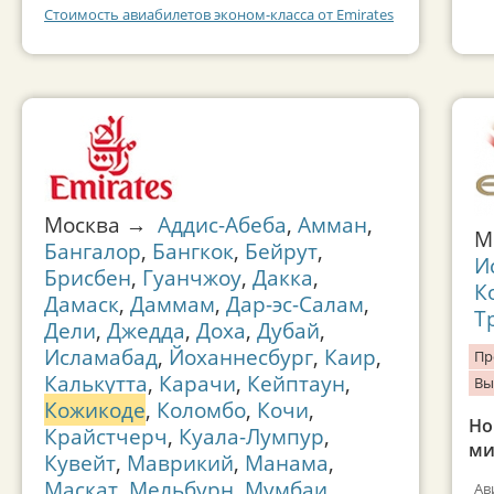
Стоимость авиабилетов эконом-класса от Emirates
Москва →
Аддис-Абеба
,
Амман
,
М
Бангалор
,
Бангкок
,
Бейрут
,
И
Брисбен
,
Гуанчжоу
,
Дакка
,
К
Дамаск
,
Даммам
,
Дар-эс-Салам
,
Т
Дели
,
Джедда
,
Доха
,
Дубай
,
Исламабад
,
Йоханнесбург
,
Каир
,
Пр
Калькутта
,
Карачи
,
Кейптаун
,
Вы
Кожикоде
,
Коломбо
,
Кочи
,
Но
Крайстчерч
,
Куала-Лумпур
,
ми
Кувейт
,
Маврикий
,
Манама
,
Маскат
,
Мельбурн
,
Мумбаи
,
Ав