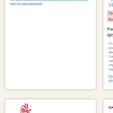
другие направления
Ш
Пр
Вы
Ра
др
От
вр
ав
Се
на
пе
аэ
По
др