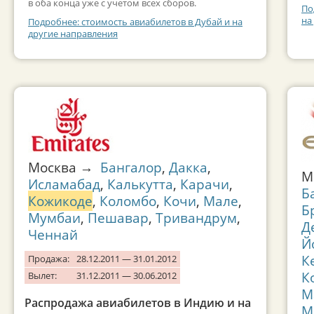
в оба конца уже с учетом всех сборов.
По
на
Подробнее: стоимость авиабилетов в Дубай и на
другие направления
Москва →
Бангалор
,
Дакка
,
М
Исламабад
,
Калькутта
,
Карачи
,
Б
Кожикоде
,
Коломбо
,
Кочи
,
Мале
,
Б
Мумбаи
,
Пешавар
,
Тривандрум
,
Д
Ченнай
Й
К
Продажа:
28.12.2011 — 31.01.2012
К
Вылет:
31.12.2011 — 30.06.2012
М
Распродажа авиабилетов в Индию и на
М