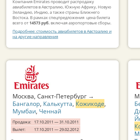
Компания Emirates проводит распродажу
авиабилетов в Австралию, Южную Африку, Новую
Зеландию, Индию, а также страны Ближнего
Востока. В рамках спецпредложения цена билета
всего от
14573 руб.
включая аэропортовые сборы.
Подробнее: стоимость авиабилетов в Австралию и
на другие направления
Москва, Санкт-Петербург →
М
Бангалор
,
Калькутта
,
Кожикоде
,
Б
Мумбаи
,
Ченнай
Д
Й
Продажа:
17.10.2011 — 31.10.2011
К
Вылет:
17.10.2011 — 29.02.2012
М