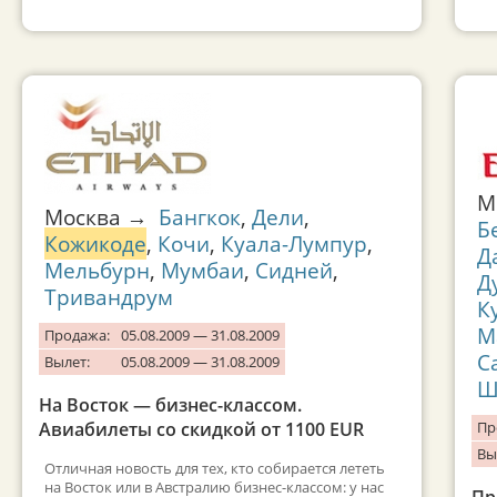
М
Москва →
Бангкок
,
Дели
,
Б
Кожикоде
,
Кочи
,
Куала-Лумпур
,
Д
Мельбурн
,
Мумбаи
,
Сидней
,
Д
Тривандрум
К
М
Продажа:
05.08.2009 — 31.08.2009
С
Вылет:
05.08.2009 — 31.08.2009
Ш
На Восток — бизнес-классом.
Авиабилеты со скидкой от 1100 EUR
Пр
Вы
Отличная новость для тех, кто собирается лететь
на Восток или в Австралию бизнес-классом: у нас
Пр