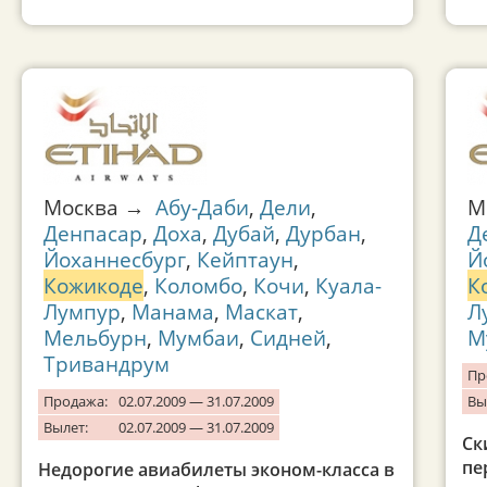
Москва →
Абу-Даби
,
Дели
,
М
Денпасар
,
Доха
,
Дубай
,
Дурбан
,
Д
Йоханнесбург
,
Кейптаун
,
Й
Кожикоде
,
Коломбо
,
Кочи
,
Куала-
К
Лумпур
,
Манама
,
Маскат
,
Л
Мельбурн
,
Мумбаи
,
Сидней
,
М
Тривандрум
Пр
Продажа:
02.07.2009 — 31.07.2009
Вы
Вылет:
02.07.2009 — 31.07.2009
Ск
пе
Недорогие авиабилеты эконом-класса в