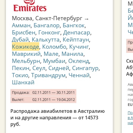
М
Б
Й
Москва, Санкт-Петербург →
М
Амман
,
Бангалор
,
Бангкок
,
Ч
Брисбен
,
Гонконг
,
Денпасар
,
Дубай
,
Калькутта
,
Кейптаун
,
Пр
Кожикоде
,
Коломбо
,
Кучинг
,
Вы
Маврикий
,
Мале
,
Манила
,
Мельбурн
,
Мумбаи
,
Окленд
,
Ск
Пекин
,
Сеул
,
Сидней
,
Сингапур
,
Аб
Аф
Токио
,
Тривандрум
,
Ченнай
,
Шанхай
Ав
пе
Продажа:
02.11.2011 — 30.11.2011
на
Вылет:
02.11.2011 — 19.04.2012
го
EU
Распродажа авиабилетов в Австралию
По
и на другие направления — от 14573
в 
на
руб.