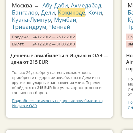
Москва →
Абу-Даби
,
Ахмедабад
,
М
Бангалор
,
Дели
,
Кожикоде
,
Кочи
,
Б
Куала-Лумпур
,
Мумбаи
,
К
Тривандрум
,
Ченнай
Т
Продажа:
24.12.2012 — 25.12.2012
Пр
Вылет:
24.12.2012 — 31.03.2013
Вы
Дешевые авиабилеты в Индию и ОАЭ —
Но
цена от 215 EUR
Ai
го
Только 24 декабря у вас есть возможность
приобрести недорогие авиабилеты в Дели и на
Но
другие популярные направления Азии. Перелет
ав
обойдется от
215 EUR
без учета аэропортовых и
Ин
топливных сборов.
от
Подробнее: стоимость недорогих авиабилетов в
По
Индию и ОАЭ
Ин