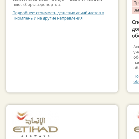
Пр
плюс сборы аэропортов.
Вы
Подробнее: стоимость дешевых авиабилетов в
Пномпень и на другие направления
Сп
до
об
Ав
уч
об
на
об
По
об