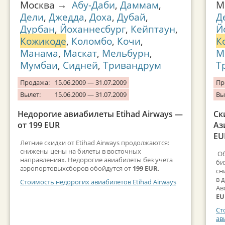
Москва →
Абу-Даби
,
Даммам
,
М
Дели
,
Джедда
,
Доха
,
Дубай
,
Д
Дурбан
,
Йоханнесбург
,
Кейптаун
,
Й
Кожикоде
,
Коломбо
,
Кочи
,
К
Манама
,
Маскат
,
Мельбурн
,
М
Мумбаи
,
Сидней
,
Тривандрум
Т
Продажа:
15.06.2009 — 31.07.2009
Пр
Вылет:
15.06.2009 — 31.07.2009
Вы
Недорогие авиабилеты Etihad Airways —
Ск
от 199 EUR
Аз
EU
Летние скидки от Etihad Airways продолжаются:
снижены цены на билеты в восточных
Об
направлениях. Недорогие авиабилеты без учета
би
аэропортовыхсборов обойдутся от
199 EUR
.
сн
в 
Стоимость недорогих авиабилетов Etihad Airways
Ав
EU
Ст
ав