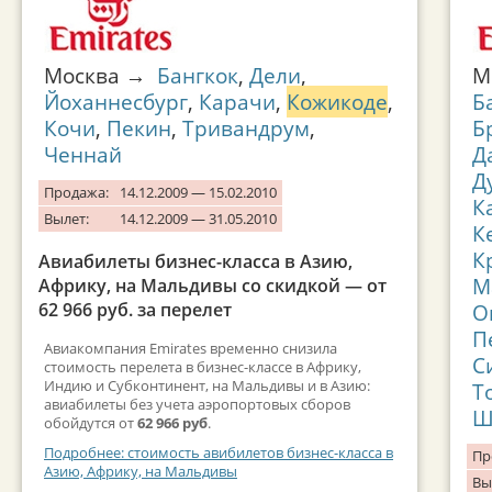
Москва →
Бангкок
,
Дели
,
М
Йоханнесбург
,
Карачи
,
Кожикоде
,
Б
Кочи
,
Пекин
,
Тривандрум
,
Б
Ченнай
Д
Д
Продажа:
14.12.2009 — 15.02.2010
К
Вылет:
14.12.2009 — 31.05.2010
К
К
Авиабилеты бизнес-класса в Азию,
М
Африку, на Мальдивы со скидкой — от
62 966 руб. за перелет
О
П
Авиакомпания Emirates временно снизила
С
стоимость перелета в бизнес-классе в Африку,
Индию и Субконтинент, на Мальдивы и в Азию:
Т
авиабилеты без учета аэропортовых сборов
Ш
обойдутся от
62 966 руб
.
Подробнее: стоимость авибилетов бизнес-класса в
Пр
Азию, Африку, на Мальдивы
Вы