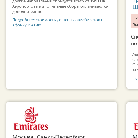
другие направления обойдутся всего от
194 EUR.
Ш
Аэропортовые и топливные сборы оплачиваются
дополнительно.
Пр
Подробнее: стоимость дешевых авиабилетов в
Вы
Африку и Азию
Сп
по
Ав
са
Ст
аэ
По
Москва, Санкт-Петербург →
М