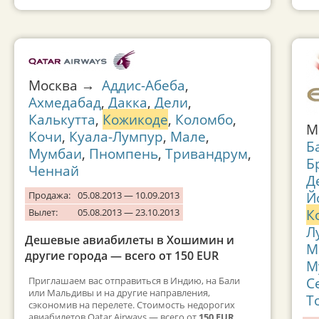
Москва →
Аддис-Абеба
,
Ахмедабад
,
Дакка
,
Дели
,
Калькутта
,
Кожикоде
,
Коломбо
,
М
Кочи
,
Куала-Лумпур
,
Мале
,
Б
Мумбаи
,
Пномпень
,
Тривандрум
,
Б
Ченнай
Д
Й
Продажа:
05.08.2013 — 10.09.2013
К
Вылет:
05.08.2013 — 23.10.2013
Л
Дешевые авиабилеты в Хошимин и
М
другие города — всего от 150 EUR
М
С
Приглашаем вас отправиться в Индию, на Бали
или Мальдивы и на другие направления,
Т
сэкономив на перелете. Стоимость недорогих
авиабилетов Qatar Airways — всего от
150 EUR