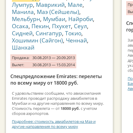
Лумпур
,
Маврикий
,
Мале
,
Пр
Манила
,
Маэ (Сейшелы)
,
Вы
Мельбурн
,
Мумбаи
,
Найроби
,
Сп
Осака
,
Пекин
,
Пхукет
,
Сеул
,
го
Сидней
,
Сингапур
,
Токио
,
Хошимин (Сайгон)
,
Ченнай
,
За
ав
Шанхай
пе
Ав
Продажа:
30.08.2013 — 20.09.2013
др
Вылет:
30.08.2013 — 15.03.2014
ук
сб
Спецпредложение Emirates: перелеты
По
по всему миру от 18000 руб.
Ба
Ав
С удовольствием сообщаем, что авиакомпания
Emirates проводит распродажу авиабилетов в
Мумбаи и на другие направления по всему миру.
Стоимость перелета — от
18000 руб.
с учетом
сборов аэропортов.
Подробнее: стоимость авиабилетов на Маэ и
другие направления по всему миру