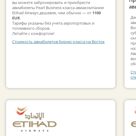
вы можете забронировать и приобрести
ав
авиабилеты Pearl Business класса авиакомпании
Etihad Airways дешевле, чем обычно — от
1100
Де
EUR
.
ав
Тарифы указаны без учета аэропортовых и
Во
топливного сборов.
су
Летайте с комфортом!
ок
Стоимость авиабилетов бизнес-класса на Восток
пр
на
Ав
во
об
Ст
сп