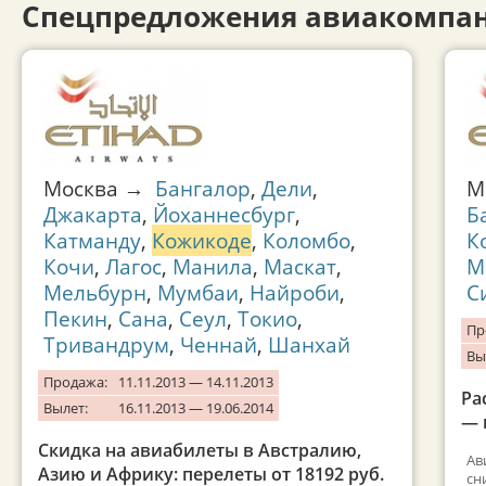
Спецпредложения авиакомпан
Москва →
Бангалор
,
Дели
,
М
Джакарта
,
Йоханнесбург
,
Б
Катманду
,
Кожикоде
,
Коломбо
,
К
Кочи
,
Лагос
,
Манила
,
Маскат
,
М
Мельбурн
,
Мумбаи
,
Найроби
,
С
Пекин
,
Сана
,
Сеул
,
Токио
,
Пр
Тривандрум
,
Ченнай
,
Шанхай
Вы
Продажа:
11.11.2013 — 14.11.2013
Ра
Вылет:
16.11.2013 — 19.06.2014
— 
Скидка на авиабилеты в Австралию,
Ав
Азию и Африку: перелеты от 18192 руб.
сн