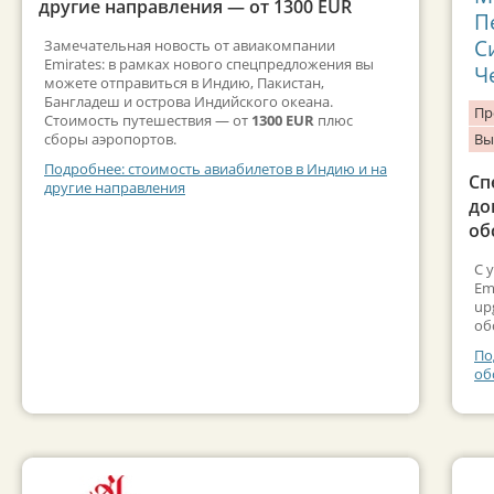
другие направления — от 1300 EUR
П
С
Замечательная новость от авиакомпании
Emirates: в рамках нового спецпредложения вы
Ч
можете отправиться в Индию, Пакистан,
Бангладеш и острова Индийского океана.
Пр
Стоимость путешествия — от
1300 EUR
плюс
сборы аэропортов.
Вы
Подробнее: стоимость авиабилетов в Индию и на
Сп
другие направления
до
об
С 
Em
up
об
По
об