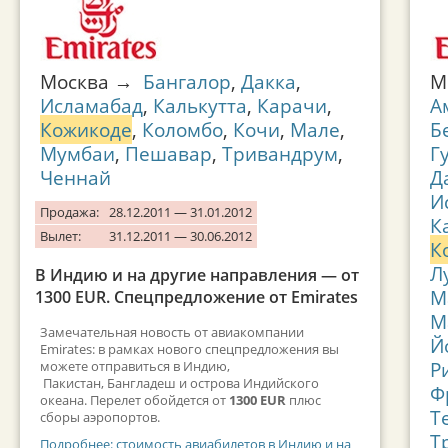
Москва →
Бангалор
,
Дакка
,
М
Исламабад
,
Калькутта
,
Карачи
,
А
Кожикоде
,
Коломбо
,
Кочи
,
Мале
,
Б
Мумбаи
,
Пешавар
,
Тривандрум
,
Г
Ченнай
Д
И
Продажа:
28.12.2011 — 31.01.2012
К
Вылет:
31.12.2011 — 30.06.2012
К
Л
В Индию и на другие направления — от
М
1300 EUR. Спецпредложение от Emirates
М
Замечательная новость от авиакомпании
Й
Emirates: в рамках нового спецпредложения вы
Р
можете отправиться в Индию,
Пакистан, Бангладеш и острова Индийского
Ф
океана. Перелет обойдется от
1300 EUR
плюс
Т
сборы аэропортов.
Т
Подробнее: стоимость авиабилетов в Индию и на