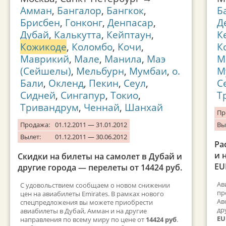
Амман
,
Бангалор
,
Бангкок
,
Б
Брисбен
,
Гонконг
,
Денпасар
,
Д
Дубай
,
Калькутта
,
Кейптаун
,
К
Кожикоде
,
Коломбо
,
Кочи
,
К
Маврикий
,
Мале
,
Манила
,
Маэ
М
(Сейшелы)
,
Мельбурн
,
Мумбаи
,
о.
М
Бали
,
Окленд
,
Пекин
,
Сеул
,
С
Сидней
,
Сингапур
,
Токио
,
Т
Тривандрум
,
Ченнай
,
Шанхай
Пр
Продажа:
01.12.2011 — 31.01.2012
Вы
Вылет:
01.12.2011 — 30.06.2012
Ра
и 
Скидки на билеты на самолет в Дубай и
EU
другие города — перелеты от 14424 руб.
Ав
С удовольствием сообщаем о новом снижении
пр
цен на авиабилеты Emirates. В рамках нового
Ав
спецпредложения вы можете приобрести
др
авиабилеты в Дубай, Амман и на другие
EU
направления по всему миру по цене от
14424 руб
.