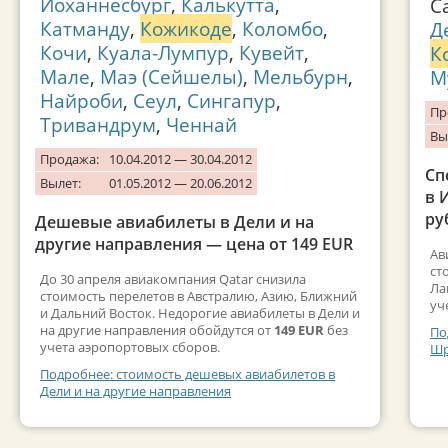
Йоханнесбург
,
Калькутта
,
С
Катманду
,
Кожикоде
,
Коломбо
,
Д
Кочи
,
Куала-Лумпур
,
Кувейт
,
К
Мале
,
Маэ (Сейшелы)
,
Мельбурн
,
М
Найроби
,
Сеул
,
Сингапур
,
Пр
Тривандрум
,
Ченнай
Вы
Продажа:
10.04.2012 — 30.04.2012
Сп
Вылет:
01.05.2012 — 20.06.2012
в 
ру
Дешевые авиабилеты в Дели и на
другие направления — цена от 149 EUR
Ав
ст
До 30 апреля авиакомпания Qatar снизила
Ла
стоимость перелетов в Австралию, Азию, Ближний
уч
и Дальний Восток. Недорогие авиабилеты в Дели и
на другие направления обойдутся от
149 EUR
без
По
учета аэропортовых сборов.
Шр
Подробнее: стоимость дешевых авиабилетов в
Дели и на другие направления