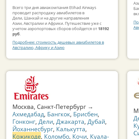
Аз
Всего три дня авиакомпания Etihad Airways
Ба
проводит распродажу авиабилетов в
вк
Дели, Шанхай и на другие направления
По
Азии, Австралии и Африки. Путешествие уже с
Ав
учетом аэропортовых сборов обойдется от
18192
руб
.
Подробнее: стоимость дешевых авиабилетов в
Австралию, Африку и Азию
Москва, Санкт-Петербург →
М
Ахмедабад
,
Бангкок
,
Брисбен
,
Д
Гонконг
,
Дели
,
Джакарта
,
Дубай
,
К
Йоханнесбург
,
Калькутта
,
С
Кожикоде
,
Коломбо
,
Кочи
,
Куала-