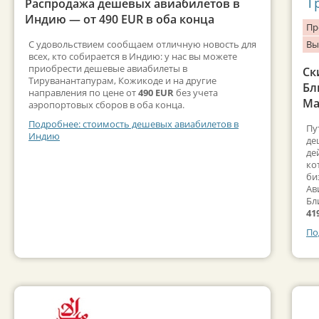
Т
Распродажа дешевых авиабилетов в
Индию — от 490 EUR в оба конца
Пр
С удовольствием сообщаем отличную новость для
Вы
всех, кто собирается в Индию: у нас вы можете
приобрести дешевые авиабилеты в
Ск
Тируванантапурам, Кожикоде и на другие
Бл
направления по цене от
490 EUR
без учета
Ма
аэропортовых сборов в оба конца.
Подробнее: стоимость дешевых авиабилетов в
Пу
Индию
де
де
ко
би
Ав
Бл
41
По