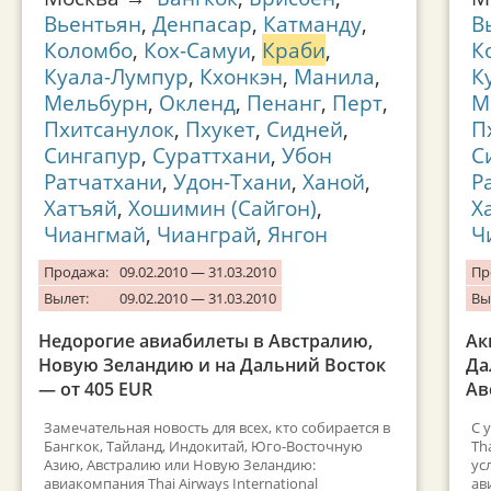
Вьентьян
,
Денпасар
,
Катманду
,
В
Коломбо
,
Кох-Самуи
,
Краби
,
К
Куала-Лумпур
,
Кхонкэн
,
Манила
,
К
Мельбурн
,
Окленд
,
Пенанг
,
Перт
,
М
Пхитсанулок
,
Пхукет
,
Сидней
,
П
Сингапур
,
Сураттхани
,
Убон
С
Ратчатхани
,
Удон-Тхани
,
Ханой
,
Р
Хатъяй
,
Хошимин (Сайгон)
,
Х
Чиангмай
,
Чианграй
,
Янгон
Ч
Продажа:
09.02.2010 — 31.03.2010
Пр
Вылет:
09.02.2010 — 31.03.2010
Вы
Недорогие авиабилеты в Австралию,
Ак
Новую Зеландию и на Дальний Восток
Да
— от 405 EUR
Ав
Замечательная новость для всех, кто собирается в
С 
Бангкок, Тайланд, Индокитай, Юго-Восточную
Th
Азию, Австралию или Новую Зеландию:
ус
авиакомпания Thai Airways International
ав