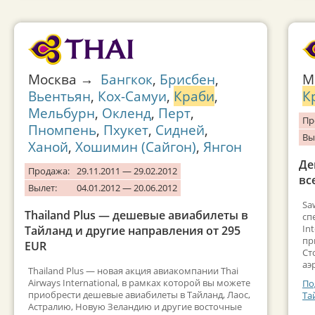
Москва →
Бангкок
,
Брисбен
,
М
Вьентьян
,
Кох-Самуи
,
Краби
,
К
Мельбурн
,
Окленд
,
Перт
,
Пр
Пномпень
,
Пхукет
,
Сидней
,
Вы
Ханой
,
Хошимин (Сайгон)
,
Янгон
Де
Продажа:
29.11.2011 — 29.02.2012
вс
Вылет:
04.01.2012 — 20.06.2012
Sa
Thailand Plus — дешевые авиабилеты в
сп
In
Тайланд и другие направления от 295
пр
EUR
Ст
аэ
Thailand Plus — новая акция авиакомпании Thai
Airways International, в рамках которой вы можете
По
приобрести дешевые авиабилеты в Тайланд, Лаос,
Та
Астралию, Новую Зеландию и другие восточные