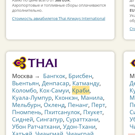
Аэропортовые и топливные сборы оплачиваются
не
дополнительно.
EU
Ук
Стоимость авиабилетов Thai Airways International
об
Ст
Москва →
Бангкок
,
Брисбен
,
М
Вьентьян
,
Денпасар
,
Катманду
,
Д
Коломбо
,
Кох-Самуи
,
Краби
,
К
Куала-Лумпур
,
Кхонкэн
,
Манила
,
М
Мельбурн
,
Окленд
,
Пенанг
,
Перт
,
П
Пномпень
,
Пхитсанулок
,
Пхукет
,
С
Сидней
,
Сингапур
,
Сураттхани
,
У
Убон Ратчатхани
,
Удон-Тхани
,
Ч
Хатъяй
,
Чиангмай
,
Чианграй
,