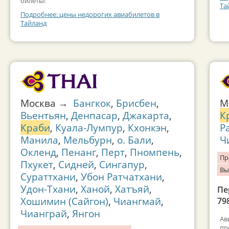
билеты!
Та
Подробнее: цены недорогих авиабилетов в
Тайланд
Москва →
Бангкок
,
Брисбен
,
М
Вьентьян
,
Денпасар
,
Джакарта
,
К
Краби
,
Куала-Лумпур
,
Кхонкэн
,
Р
Манила
,
Мельбурн
,
о. Бали
,
Ч
Окленд
,
Пенанг
,
Перт
,
Пномпень
,
Пр
Пхукет
,
Сидней
,
Сингапур
,
Вы
Сураттхани
,
Убон Ратчатхани
,
Удон-Тхани
,
Ханой
,
Хатъяй
,
Пе
Хошимин (Сайгон)
,
Чиангмай
,
79
Чианграй
,
Янгон
Ав
пр