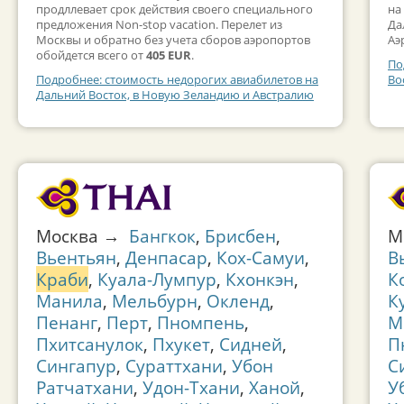
продллевает срок действия своего специального
на
предложения Non-stop vacation. Перелет из
Да
Москвы и обратно без учета сборов аэропортов
Аэ
обойдется всего от
405 EUR
.
По
Подробнее: стоимость недорогих авиабилетов на
Во
Дальний Восток, в Новую Зеландию и Австралию
Москва →
Бангкок
,
Брисбен
,
М
Вьентьян
,
Денпасар
,
Кох-Самуи
,
В
Краби
,
Куала-Лумпур
,
Кхонкэн
,
К
Манила
,
Мельбурн
,
Окленд
,
К
Пенанг
,
Перт
,
Пномпень
,
М
Пхитсанулок
,
Пхукет
,
Сидней
,
П
Сингапур
,
Сураттхани
,
Убон
С
Ратчатхани
,
Удон-Тхани
,
Ханой
,
У