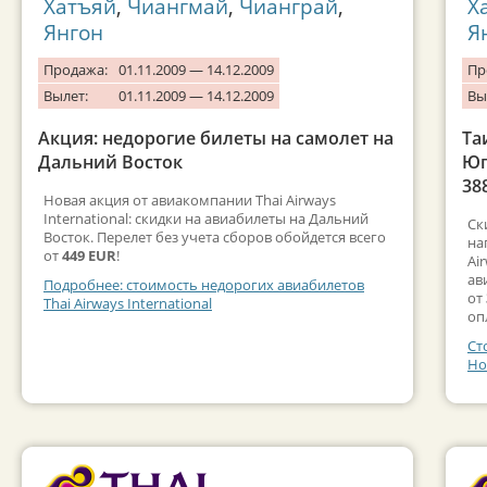
Хатъяй
,
Чиангмай
,
Чианграй
,
Х
Янгон
Я
Продажа:
01.11.2009 — 14.12.2009
Пр
Вылет:
01.11.2009 — 14.12.2009
Вы
Акция: недорогие билеты на самолет на
Та
Дальний Восток
Юг
38
Новая акция от авиакомпании Thai Airways
International: скидки на авиабилеты на Дальний
Ск
Восток. Перелет без учета сборов обойдется всего
на
от
449 EUR
!
Ai
ав
Подробнее: стоимость недорогих авиабилетов
от
Thai Airways International
оп
Ст
Но