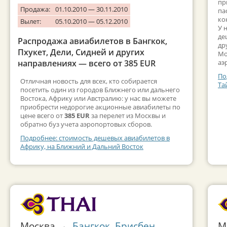
пр
Продажа:
01.10.2010 — 30.11.2010
па
ко
Вылет:
05.10.2010 — 05.12.2010
У 
де
Распродажа авиабилетов в Бангкок,
др
Пхукет, Дели, Сидней и других
Мо
направлениях — всего от 385 EUR
аэ
По
Отличная новость для всех, кто собирается
Та
посетить один из городов Ближнего или дальнего
Востока, Африку или Австралию: у нас вы можете
приобрести недорогие акционные авиабилеты по
цене всего от
385 EUR
за перелет из Москвы и
обратно буз учета аэропортовых сборов.
Подробнее: стоимость дешевых авиабилетов в
Африку, на Ближний и Дальний Восток
Москва →
Бангкок
,
Брисбен
,
М