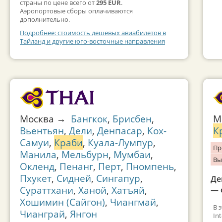
страны по цене всего от
295 EUR
.
Аэропортовые сборы оплачиваются
дополнительно.
Подробнее: стоимость дешевых авиабилетов в
Тайланд и другие юго-восточные направления
Москва →
Бангкок
,
Брисбен
,
М
Вьентьян
,
Дели
,
Денпасар
,
Кох-
К
Самуи
,
Краби
,
Куала-Лумпур
,
Пр
Манила
,
Мельбурн
,
Мумбаи
,
Вы
Окленд
,
Пенанг
,
Перт
,
Пномпень
,
Пхукет
,
Сидней
,
Сингапур
,
Де
Сураттхани
,
Ханой
,
Хатъяй
,
— 
Хошимин (Сайгон)
,
Чиангмай
,
В 
Чианграй
,
Янгон
In