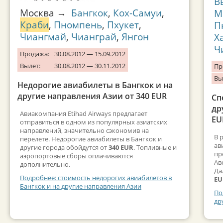
В
Москва →
Бангкок
,
Кох-Самуи
,
М
Краби
,
Пномпень
,
Пхукет
,
П
Чиангмай
,
Чианграй
,
Янгон
Х
Ч
Продажа:
30.08.2012 — 15.09.2012
Вылет:
30.08.2012 — 30.11.2012
Пр
Вы
Недорогие авиабилеты в Бангкок и на
другие направления Азии от 340 EUR
Сп
др
Авиакомпания Etihad Airways предлагает
EU
отправиться в одном из популярных азиатских
направлений, значительно сэкономив на
В 
перелете. Недорогие авиабилеты в Бангкок и
ав
другие города обойдутся от
340 EUR
. Топливные и
пр
аэропортовые сборы оплачиваются
Ав
дополнительно.
Да
Подробнее: стоимость недорогих авиабилетов в
EU
Бангкок и на другие направления Азии
По
др