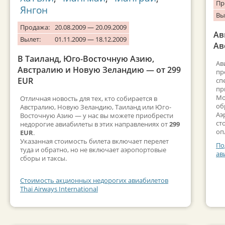
Пр
Янгон
Вы
Продажа:
20.08.2009 — 20.09.2009
Ав
Вылет:
01.11.2009 — 18.12.2009
Ав
В Таиланд, Юго-Восточную Азию,
Ав
Австралию и Новую Зеландию — от 299
пр
EUR
сп
пр
Мо
Отличная новость для тех, кто собирается в
об
Австралию, Новую Зеландию, Таиланд или Юго-
Аэ
Восточную Азию — у нас вы можете приобрести
ст
недорогие авиабилеты в этих направлениях от
299
оп
EUR
.
Указанная стоимость билета включает перелет
По
туда и обратно, но не включает аэропортовые
ав
сборы и таксы.
Стоимость акционных недорогих авиабилетов
Thai Airways International