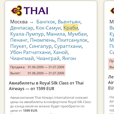
Москва →
Бангкок
,
Вьентьян
,
М
Денпасар
,
Кох-Самуи
,
Краби
,
В
Куала-Лумпур
,
Манила
,
Мумбаи
,
К
Пенанг
,
Пномпень
,
Пхитсанулок
,
М
Пхукет
,
Сингапур
,
Сураттхани
,
П
Убон Ратчатхани
,
Ханой
,
С
Чиангмай
,
Чианграй
,
Янгон
Пр
Продажа:
01.06.2009 — 31.07.2009
Вы
Вылет:
01.06.2009 — 31.07.2009
Ле
Ai
Авиабилеты в Royal Silk Class от Thai
EU
Airways — от 1599 EUR
На
Авиакомпания Thai Airways International снижает
Ai
цены на авиабилеты в комфортном Royal Silk Class:
сп
до конца июля их можно будет приобрести по
ку
цене от
1599 EUR
.