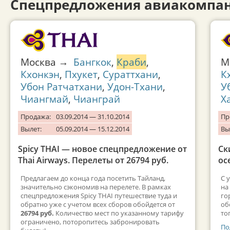
Спецпредложения авиакомпан
Москва →
Бангкок
,
Краби
,
М
Кхонкэн
,
Пхукет
,
Сураттхани
,
К
Убон Ратчатхани
,
Удон-Тхани
,
У
Чиангмай
,
Чианграй
Х
Продажа:
03.09.2014 — 31.10.2014
Пр
Вылет:
05.09.2014 — 15.12.2014
Вы
Spicy THAI — новое спецпредложение от
Ск
Thai Airways. Перелеты от 26794 руб.
ос
Предлагаем до конца года посетить Тайланд,
C 
значительно сэкономив на перелете. В рамках
на
спецпредложения Spicy THAI путешествие туда и
го
обратно уже с учетом всех сборов обойдется от
об
26794 руб.
Количество мест по указанному тарифу
то
ограничено, поторопитесь забронировать
По