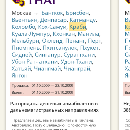
Москва →
Бангкок
,
Брисбен
,
М
Вьентьян
,
Денпасар
,
Катманду
,
В
Коломбо
,
Кох-Самуи
,
Краби
,
К
Куала-Лумпур
,
Кхонкэн
,
Манила
,
М
Мельбурн
,
Окленд
,
Пенанг
,
Перт
,
П
Пномпень
,
Пхитсанулок
,
Пхукет
,
П
Сидней
,
Сингапур
,
Сураттхани
,
С
Убон Ратчатхани
,
Удон-Тхани
,
Р
Хатъяй
,
Чиангмай
,
Чианграй
,
Х
Янгон
Я
Продажа:
01.10.2009 — 23.10.2009
Пр
Вылет:
01.10.2009 — 31.10.2009
Вы
Распродажа дешевых авиабилетов в
Не
дальнемагистральных направлениях
38
Предлагаем дешевые авиабилеты в Таиланд,
Со
Австралию, Новую Зеландию, Юго-Восточную
ст
Азию по цене всего от
388 EUR
.
до