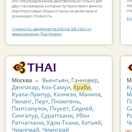
пр
Это спецпредложение действительно только для
аэ
двух пассажиров, которые путешествуют вместе.
от
Аэропоротовые сборы и таксы не включены в
указанную стоимость.
Ст
Стоимость авиабилетов в Royal Silk Class от
авиакомпании Thai Airways
Москва →
Вьентьян
,
Ганновер
,
М
Денпасар
,
Кох-Самуи
,
Краби
,
К
Куала-Лумпур
,
Кхонкэн
,
Манила
,
М
Пенанг
,
Перт
,
Пномпень
,
П
Пхитсанулок
,
Пхукет
,
Сидней
,
С
Сингапур
,
Сураттхани
,
Убон
Р
Ратчатхани
,
Удон-Тхани
,
Хатъяй
,
Ч
Чиангмай
,
Чианграй