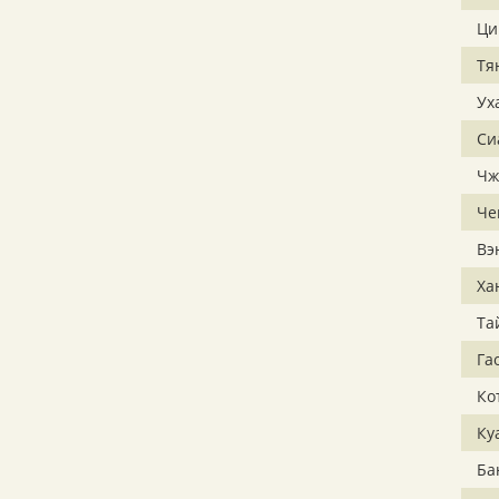
Ци
Тя
Ух
Си
Чж
Че
Вэ
Ха
Та
Га
Ко
Ку
Ба