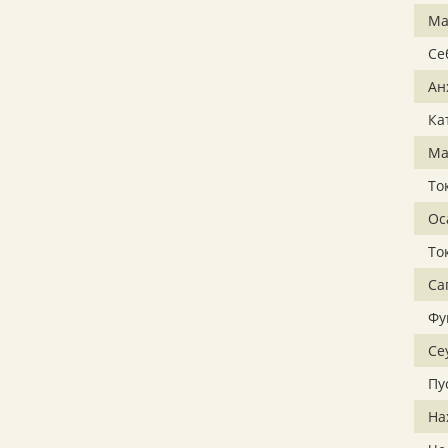
Ма
Се
Ан
Ка
Ма
То
Ос
То
Са
Фу
Се
Пу
На