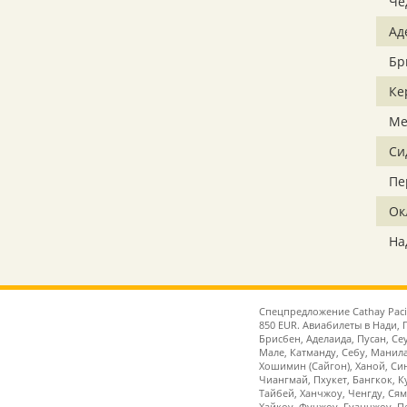
Че
Ад
Бр
Ке
Ме
Си
Пе
Ок
На
Спецпредложение Cathay Pacif
850 EUR. Авиабилеты в Нади, 
Брисбен, Аделаида, Пусан, Се
Мале, Катманду, Себу, Манила
Хошимин (Сайгон), Ханой, Син
Чиангмай, Пхукет, Бангкок, К
Тайбей, Ханчжоу, Ченгду, Ся
Хайкоу, Фучжоу, Гуанчжоу, П