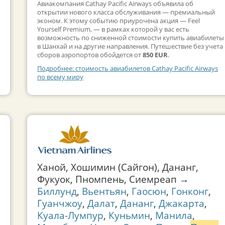
Авиакомпания Cathay Pacific Airways объявила об
открытии нового класса обслуживания — премиальный
эконом. К этому событию приурочена акция — Feel
Yourself Premium, — в рамках которой у вас есть
возможность по сниженной стоимости купить авиабилеты
в Шанхай и на другие направления. Путешествие без учета
сборов аэропортов обойдется от
850 EUR
.
Подробнее: стоимость авиабилетов Cathay Pacific Airways
по всему миру
Ханой, Хошимин (Сайгон), Дананг,
Фукуок, Пномпень, Сиемреап →
Биллунд
,
Вьентьян
,
Гаосюн
,
Гонконг
,
Гуанчжоу
,
Далат
,
Дананг
,
Джакарта
,
Куала-Лумпур
,
Куньмин
,
Манила
,