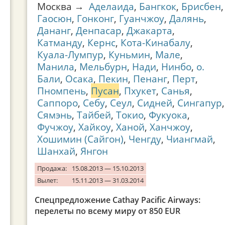
Москва →
Аделаида
,
Бангкок
,
Брисбен
,
Гаосюн
,
Гонконг
,
Гуанчжоу
,
Далянь
,
Дананг
,
Денпасар
,
Джакарта
,
Катманду
,
Кернс
,
Кота-Кинабалу
,
Куала-Лумпур
,
Куньмин
,
Мале
,
Манила
,
Мельбурн
,
Нади
,
Нинбо
,
о.
Бали
,
Осака
,
Пекин
,
Пенанг
,
Перт
,
Пномпень
,
Пусан
,
Пхукет
,
Санья
,
Саппоро
,
Себу
,
Сеул
,
Сидней
,
Сингапур
,
Сямэнь
,
Тайбей
,
Токио
,
Фукуока
,
Фучжоу
,
Хайкоу
,
Ханой
,
Ханчжоу
,
Хошимин (Сайгон)
,
Ченгду
,
Чиангмай
,
Шанхай
,
Янгон
Продажа:
15.08.2013 — 15.10.2013
Вылет:
15.11.2013 — 31.03.2014
Спецпредложение Cathay Pacific Airways:
перелеты по всему миру от 850 EUR