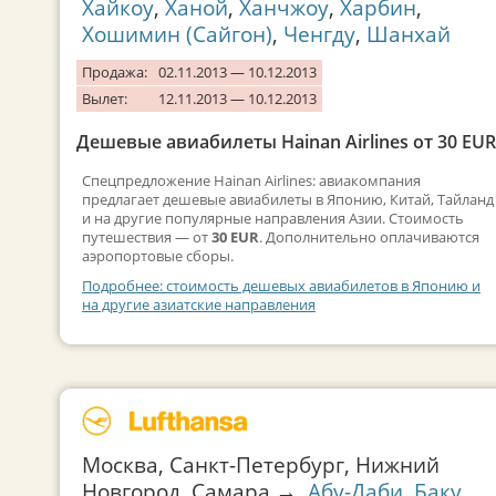
Хайкоу
,
Ханой
,
Ханчжоу
,
Харбин
,
Хошимин (Сайгон)
,
Ченгду
,
Шанхай
Продажа:
02.11.2013 — 10.12.2013
Вылет:
12.11.2013 — 10.12.2013
Дешевые авиабилеты Hainan Airlines от 30 EUR
Спецпредложение Hainan Airlines: авиакомпания
предлагает дешевые авиабилеты в Японию, Китай, Тайланд
и на другие популярные направления Азии. Стоимость
путешествия — от
30 EUR
. Дополнительно оплачиваются
аэропортовые сборы.
Подробнее: стоимость дешевых авиабилетов в Японию и
на другие азиатские направления
Москва, Санкт-Петербург, Нижний
Новгород, Самара →
Абу-Даби
,
Баку
,