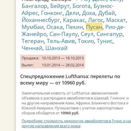
Бангалор
,
Бейрут
,
Богота
,
Буэнос-
Айрес
,
Гонконг
,
Дели
,
Доха
,
Дубай
,
Йоханнесбург
,
Каракас
,
Лагос
,
Маскат
,
Мумбаи
,
Осака
,
Пекин
,
Пусан
,
Рио-де-
Жанейро
,
Сан-Паулу
,
Сеул
,
Сингапур
,
Тегеран
,
Тель-Авив
,
Токио
,
Тунис
,
Ченнай
,
Шанхай
Продажа:
16.10.2013 — 18.10.2013
Вылет:
13.01.2014 — 28.02.2014
Спецпредложение Lufthansa: перелеты по
всему миру — от 10960 руб.
Замечательная новость от Lufthansa: авиакомпания
объявила о распродаже авиабилетов в Шанхай, Гонконг и
на другие направления Азии, Африки, Ближнего Востока и
Южной Америки. Путешествие с учетом аэропортовых
сборов обойдется от
10960 руб.
Подробнее: стоимость недорогих авиабилетов в Тунис и на
другие направления всего мира