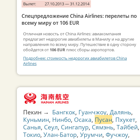
Вылет:
27.10.2013 — 31.12.2014
Спецпредложение China Airlines: перелеты по
всему миру от 106 EUR
Отличная новость от China Airlines: авиакомпания
предлагает недорогие авиабилеты в Манилу и на другие
направления по всему миру. Путешествие в одну сторону
обойдется от
106 EUR
плюс сборы аэропортов.
Подробнее: стоимость недорогих авиабилетов China
Airlines
Пекин →
Бангкок
,
Гуанчжоу
,
Далянь
,
Куньмин
,
Нинбо
,
Осака
,
Пусан
,
Пхукет
,
Санья
,
Сеул
,
Сингапур
,
Сямэнь
,
Тайбей
,
Токио
,
Улан-Батор
,
Урумчи
,
Фучжоу
,