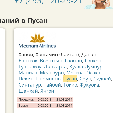
+7 (495) 120-29-21
аний в Пусан
Ханой, Хошимин (Сайгон), Дананг →
Бангкок
,
Вьентьян
,
Гаосюн
,
Гонконг
,
Гуанчжоу
,
Джакарта
,
Куала-Лумпур
,
Манила
,
Мельбурн
,
Москва
,
Осака
,
Пекин
,
Пномпень
,
Пусан
,
Сеул
,
Сидней
,
Сингапур
,
Тайбей
,
Токио
,
Фукуока
,
Шанхай
,
Янгон
Продажа:
15.08.2013 — 31.03.2014
Вылет:
15.08.2013 — 31.03.2014