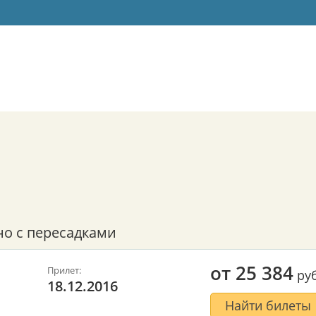
н
но с пересадками
от
25 384
Прилет:
руб
18.12.2016
Найти билеты