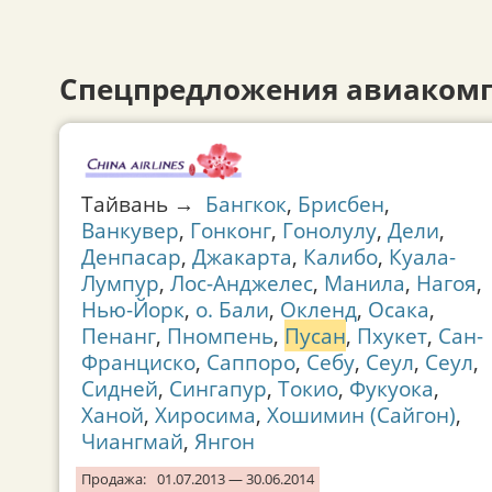
Спецпредложения авиакомп
Тайвань →
Бангкок
,
Брисбен
,
Ванкувер
,
Гонконг
,
Гонолулу
,
Дели
,
Денпасар
,
Джакарта
,
Калибо
,
Куала-
Лумпур
,
Лос-Анджелес
,
Манила
,
Нагоя
,
Нью-Йорк
,
о. Бали
,
Окленд
,
Осака
,
Пенанг
,
Пномпень
,
Пусан
,
Пхукет
,
Сан-
Франциско
,
Саппоро
,
Себу
,
Сеул
,
Сеул
,
Сидней
,
Сингапур
,
Токио
,
Фукуока
,
Ханой
,
Хиросима
,
Хошимин (Сайгон)
,
Чиангмай
,
Янгон
Продажа:
01.07.2013 — 30.06.2014