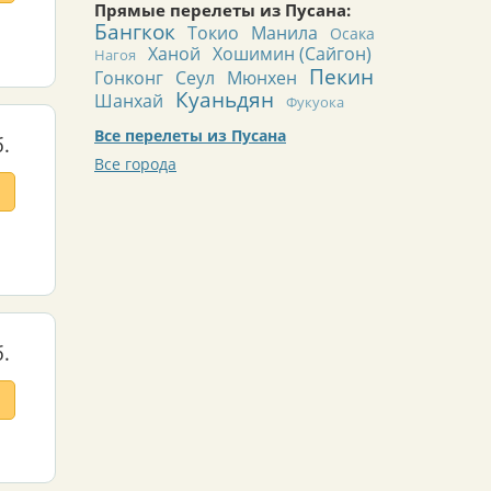
Прямые перелеты из Пусана:
Бангкок
Токио
Манила
Осака
Ханой
Хошимин (Сайгон)
Нагоя
Пекин
Гонконг
Сеул
Мюнхен
Куаньдян
Шанхай
Фукуока
Все перелеты из Пусана
.
Все города
.