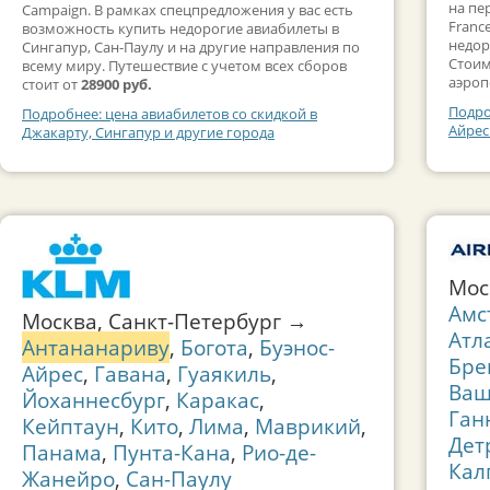
на пе
Campaign. В рамках спецпредложения у вас есть
Franc
возможность купить недорогие авиабилеты в
недор
Сингапур, Сан-Паулу и на другие направления по
Стоим
всему миру. Путешествие с учетом всех сборов
аэроп
стоит от
28900 руб.
Подро
Подробнее: цена авиабилетов со скидкой в
Айрес
Джакарту, Сингапур и другие города
Мос
Амс
Москва, Санкт-Петербург →
Атл
Антананариву
,
Богота
,
Буэнос-
Бре
Айрес
,
Гавана
,
Гуаякиль
,
Ваш
Йоханнесбург
,
Каракас
,
Ган
Кейптаун
,
Кито
,
Лима
,
Маврикий
,
Дет
Панама
,
Пунта-Кана
,
Рио-де-
Кал
Жанейро
,
Сан-Паулу