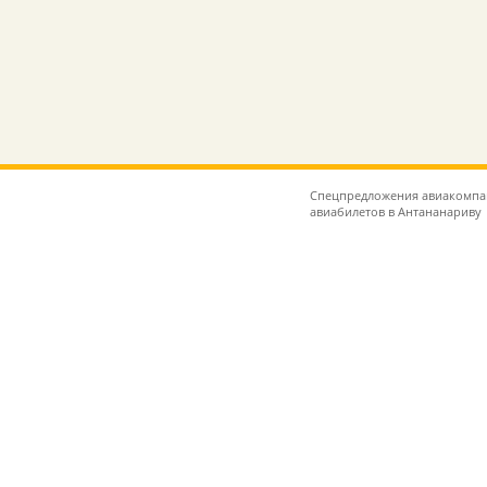
Спецпредложения авиакомпан
авиабилетов в Антананариву