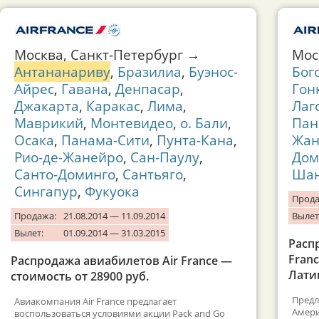
Москва, Санкт-Петербург →
Мо
Антананариву
,
Бразилиа
,
Буэнос-
Бог
Айрес
,
Гавана
,
Денпасар
,
Гон
Джакарта
,
Каракас
,
Лима
,
Лаг
Маврикий
,
Монтевидео
,
о. Бали
,
Пан
Осака
,
Панама-Сити
,
Пунта-Кана
,
Жан
Рио-де-Жанейро
,
Сан-Паулу
,
Дом
Санто-Доминго
,
Сантьяго
,
Шан
Сингапур
,
Фукуока
Прода
Продажа:
21.08.2014 — 11.09.2014
Вылет
Вылет:
01.09.2014 — 31.03.2015
Расп
Fran
Распродажа авиабилетов Air France —
Лати
стоимость от 28900 руб.
Предл
Авиакомпания Air France предлагает
Амери
воспользоваться условиями акции Pack and Go