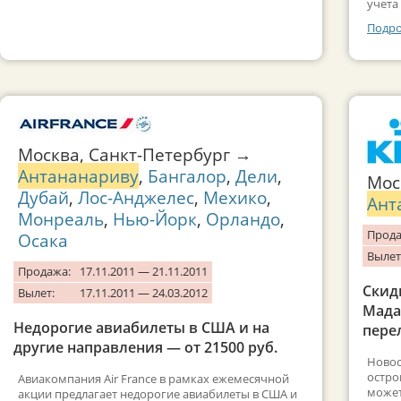
учета
Подро
Москва, Санкт-Петербург →
Антананариву
,
Бангалор
,
Дели
,
Мос
Дубай
,
Лос-Анджелес
,
Мехико
,
Ант
Монреаль
,
Нью-Йорк
,
Орландо
,
Прода
Осака
Вылет
Продажа:
17.11.2011 — 21.11.2011
Скид
Вылет:
17.11.2011 — 24.03.2012
Мадаг
Недорогие авиабилеты в США и на
пере
другие направления — от 21500 руб.
Новос
остро
Авиакомпания Air France в рамках ежемесячной
может
акции предлагает недорогие авиабилеты в США и