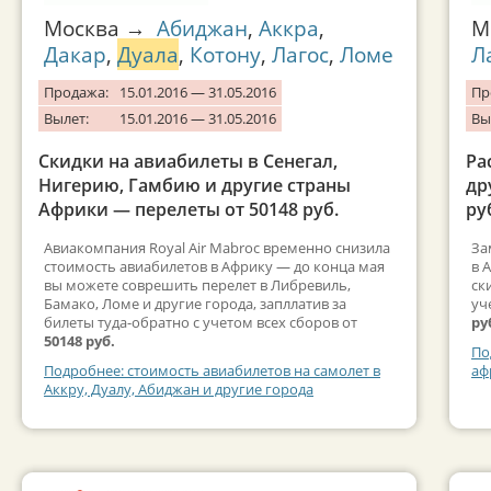
Москва →
Абиджан
,
Аккра
,
М
Дакар
,
Дуала
,
Котону
,
Лагос
,
Ломе
Л
Продажа:
15.01.2016 — 31.05.2016
Пр
Вылет:
15.01.2016 — 31.05.2016
Вы
Скидки на авиабилеты в Сенегал,
Ра
Нигерию, Гамбию и другие страны
др
Африки — перелеты от 50148 руб.
ру
Авиакомпания Royal Air Mabroc временно снизила
За
стоимость авиабилетов в Африку — до конца мая
в 
вы можете соврешить перелет в Либревиль,
ск
Бамако, Ломе и другие города, запллатив за
уч
билеты туда-обратно с учетом всех сборов от
ру
50148 руб.
По
Подробнее: стоимость авиабилетов на самолет в
аф
Аккру, Дуалу, Абиджан и другие города