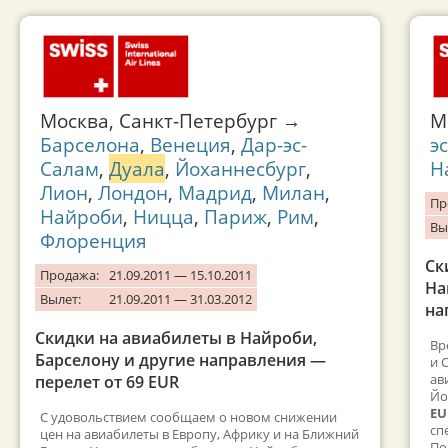
Москва, Санкт-Петербург →
М
Барселона
,
Венеция
,
Дар-эс-
э
Салам
,
Дуала
,
Йоханнесбург
,
Н
Лион
,
Лондон
,
Мадрид
,
Милан
,
Пр
Найроби
,
Ницца
,
Париж
,
Рим
,
Вы
Флоренция
Ск
Продажа:
21.09.2011 — 15.10.2011
На
Вылет:
21.09.2011 — 31.03.2012
на
Скидки на авиабилеты в Найроби,
Вр
Барселону и другие направления —
и 
ав
перелет от 69 EUR
Йо
EU
С удовольствием сообщаем о новом снижении
сп
цен на авиабилеты в Европу, Африку и на Ближний
По