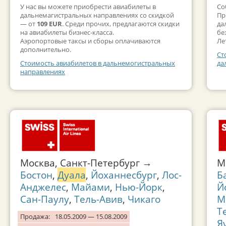
У нас вы можете приобрести авиабилеты в
Со
дальнемагистральных направлениях со скидкой
Пр
— от
109 EUR
. Среди прочих, предлагаются скидки
да
на авиабилеты бизнес-класса.
бе
Аэропортовые таксы и сборы оплачиваются
Ле
дополнительно.
Ст
Стоимость авиабилетов в дальнемогистральных
да
направлениях
Москва, Санкт-Петербург →
М
Бостон
,
Дуала
,
Йоханнесбург
,
Лос-
Б
Анджелес
,
Майами
,
Нью-Йорк
,
Й
Сан-Паулу
,
Тель-Авив
,
Чикаго
М
Т
Продажа:
18.05.2009 — 15.08.2009
Я