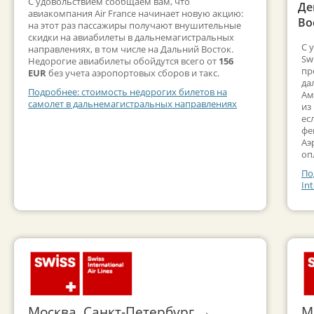
С удовольствием сообщаем вам, что
Де
авиакомпания Air France начинает новую акцию:
Во
на этот раз пассажиры получают внушительные
скидки на авиабилеты в дальнемагистральных
С 
направлениях, в том числе на Дальний Восток.
Sw
Недорогие авиабилеты обойдутся всего от
156
пр
EUR
без учета аэропортовых сборов и такс.
да
Подробнее: стоимость недорогих билетов на
Ам
самолет в дальнемагистральных направлениях
из
ес
фе
Аэ
оп
По
Int
Москва, Санкт-Петербург →
М