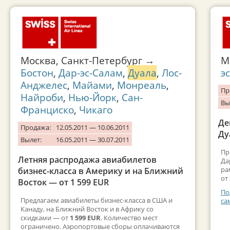
Москва, Санкт-Петербург →
М
Бостон
,
Дар-эс-Салам
,
Дуала
,
Лос-
э
Анджелес
,
Майами
,
Монреаль
,
Пр
Найроби
,
Нью-Йорк
,
Сан-
Вы
Франциско
,
Чикаго
Де
Продажа:
12.05.2011 — 10.06.2011
Ду
Вылет:
16.05.2011 — 30.07.2011
Пр
Летняя распродажа авиабилетов
Да
ра
бизнес-класса в Америку и на Ближний
от
Восток — от 1 599 EUR
По
Предлагаем авиабилеты бизнес-класса в США и
са
Канаду, на Ближний Восток и в Африку со
скидками — от
1 599 EUR
. Количество мест
ограничено. Аэропортовые сборы оплачиваются