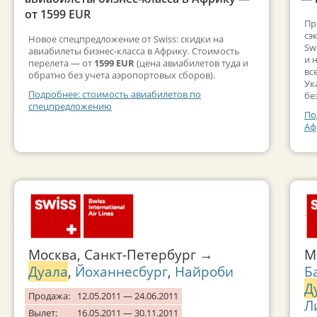
от 1599 EUR
Пр
сэ
Новое спецпредложение от Swiss: скидки на
Sw
авиабилеты бизнес-класса в Африку. Стоимость
и 
перелета — от
1599 EUR
(цена авиабилетов туда и
вс
обратно без учета аэропортовых сборов).
Ук
Подробнее: стоимость авиабилетов по
бе
спецпредложению
По
Аф
Москва, Санкт-Петербург →
М
Дуала
,
Йоханнесбург
,
Найроби
Б
Д
Продажа:
12.05.2011 — 24.06.2011
Л
Вылет:
16.05.2011 — 30.11.2011