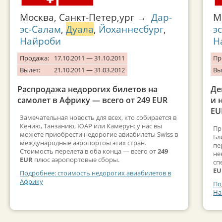
Москва, Санкт-Петер,ург →
Дар-
М
эс-Салам
,
Дуала
,
Йоханнесбург
,
э
Найроби
Н
Продажа:
17.10.2011 — 31.10.2011
Пр
Вылет:
21.10.2011 — 31.03.2012
Вы
Распродажа недорогих билетов на
Де
самолет в Африку — всего от 249 EUR
и 
EU
Замечательная новость для всех, кто собирается в
Кению, Танзанию, ЮАР или Камерун: у нас вы
Пр
можете приобрести недорогие авиабилеты Swiss в
Бл
международные аэропортоы этих стран.
пе
Стоимость перелета в оба конца — всего от
249
не
EUR
плюс аэропортовые сборы.
сп
EU
Подробнее: стоимость недорогих авиабилетов в
Африку
По
На