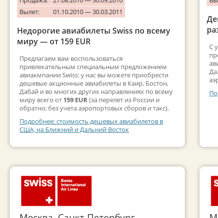
Вылет:
01.10.2010 — 30.03.2011
Де
ра
Недорогие авиабилеты Swiss по всему
миру — от 159 EUR
С 
пр
Предлагаем вам воспользоваться
ав
привлекательным специальным предложением
Да
авиакмпании Swiss: у нас вы можете приобрести
аэ
дешевые акционные авиабилеты в Каир, Бостон,
Дабай и во многих других направлениях по всему
По
миру всего от
159 EUR
(за перелет из России и
обратно; без учета аэропортовых сборов и такс).
Подробнее: стоимость дешевых авиабилетов в
США, на Ближний и Дальний Восток
Москва, Санкт-Петербург →
М