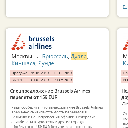
По
Москвы →
Брюссель
,
Дуала
,
М
Киншаса
,
Яунде
К
Продажа:
15.01.2013 — 05.02.2013
Пр
Вылет:
01.01.2013 — 31.05.2013
Вы
Спецпредложение Brussels Airlines:
Не
перелеты от 159 EUR
др
25
Рады сообщить, что авиакомпания Brussels Airlines
временно снизила стоимость перелетов в
От
Бельгию и на направления Африки. Недорогие
по
авиабилеты в Брюссель и другие города
вр
обойдутся от
159 EUR
без учета аэропортовых
на