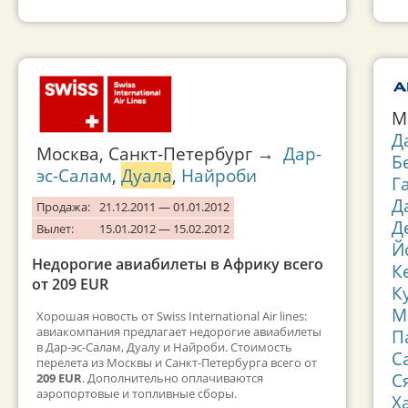
М
Д
Москва, Санкт-Петербург →
Дар-
Б
эс-Салам
,
Дуала
,
Найроби
Г
Д
Продажа:
21.12.2011 — 01.01.2012
Д
Вылет:
15.01.2012 — 15.02.2012
Й
Недорогие авиабилеты в Африку всего
К
от 209 EUR
К
М
Хорошая новость от Swiss International Air lines:
авиакомпания предлагает недорогие авиабилеты
П
в Дар-эс-Салам, Дуалу и Найроби. Стоимость
С
перелета из Москвы и Санкт-Петербурга всего от
С
209 EUR
. Дополнительно оплачиваются
аэропортовые и топливные сборы.
Х