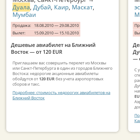
Дуала
,
Дубай
,
Каир
,
Маскат
,
э
Мумбаи
М
Продажа:
18.08.2010 — 29.08.2010
Пр
Вылет:
15.09.2010 — 15.10.2010
Вы
Дешевые авиабилет на Ближний
Де
Восток — от 120 EUR
Ду
— 
Приглашаем вас совершить перелет из Москвы
или Санкт-Петербурга в один из городов Ближнего
С 
Востока: недорогие акционные авиабилеты
сп
обойдутся от
120 EUR
без учета аэропортовых
ра
сборов и такс.
Ду
на
Подробнее: стоимость недорогих авиабилетов на
EU
Ближний Восток
Аэ
до
По
Ка