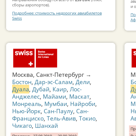
ав
сборы аэропортов).
и 
Подробнее: стоимость недорогих авиабилетов
По
Swiss
Аф
Москва, Санкт-Петербург →
М
Бостон
,
Дар-эс-Салам
,
Дели
,
Б
Дуала
,
Дубай
,
Каир
,
Лос-
Д
Анджелес
,
Майами
,
Маскат
,
А
Монреаль
,
Мумбаи
,
Найроби
,
М
Нью-Йорк
,
Сан-Паулу
,
Сан-
Н
Франциско
,
Тель-Авив
,
Токио
,
А
Чикаго
,
Шанхай
Пр
Продажа:
27.08.2010 — 30.09.2010
Вы