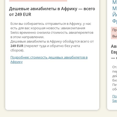
М
М
Дешевые авиабилеты в Африку — всего
Й
от 249 EUR
Ф
Если вы собираетесь отправиться в Африку, у нас
есть для вас хорошая новость: авиакомпания
Пр
Swiss временно снизила стоимость авиаперелетов
Вы
в этом направлении.
Дешевые авиабилеты в Африку обойдутся всего от
249 EUR
(перелет туда и обратно без учета
Ав
сборов).
Ев
— 
Подробнее: стоимость дешевых авиабилетов в
Африку
От
пе
де
би
Пе
об
По
Sw