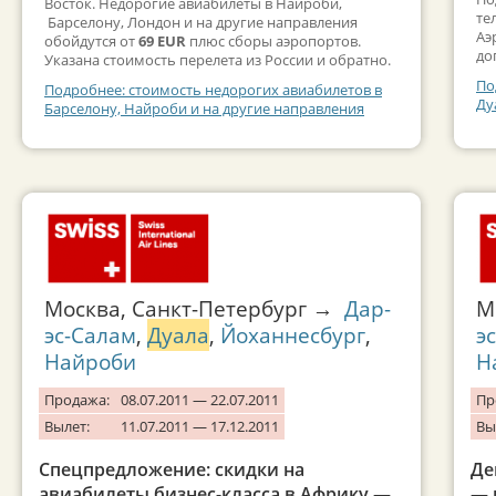
Восток. Недорогие авиабилеты в Найроби,
те
Барселону, Лондон и на другие направления
Аэ
обойдутся от
69 EUR
плюс сборы аэропортов.
до
Указана стоимость перелета из России и обратно.
По
Подробнее: стоимость недорогих авиабилетов в
Ду
Барселону, Найроби и на другие направления
Москва, Санкт-Петербург →
Дар-
М
эс-Салам
,
Дуала
,
Йоханнесбург
,
э
Найроби
Н
Продажа:
08.07.2011 — 22.07.2011
Пр
Вылет:
11.07.2011 — 17.12.2011
Вы
Спецпредложение: скидки на
Де
авиабилеты бизнес-класса в Африку —
— 