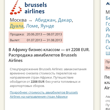
М
Б
Москва →
Абиджан
,
Дакар
,
Г
Дуала
,
Ломе
,
Яунде
Й
Продажа:
20.06.2013 — 08.07.2013
Л
Вылет:
01.07.2013 — 31.08.2013
П
С
В Африку бизнес-классом — от 2208 EUR.
Ш
Распродажа авиабилетов Brussels
Airlines
Пр
Вы
Спецпредложение Brussels Airlines: авиакомпания
временно снизила стоимость перелетов на
Пе
направления стран Африки. Путешествие
обойдется от
2208 EUR
без учета топливных и
кл
аэропортовых сборов.
Ai
Подробнее: стоимость авиабилетов Brussels
Ав
Airlines на направления стран Африки
ст
Пу
E