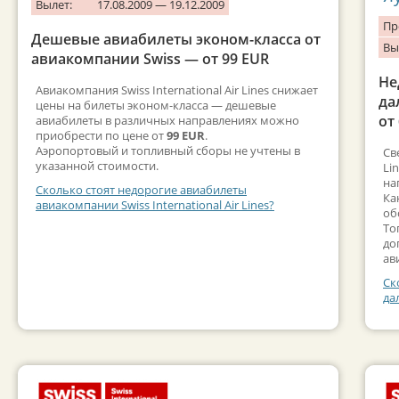
Вылет:
17.08.2009 — 19.12.2009
Пр
Дешевые авиабилеты эконом-класса от
Вы
авиакомпании Swiss — от 99 EUR
Не
Авиакомпания Swiss International Air Lines снижает
да
цены на билеты эконом-класса — дешевые
от
авиабилеты в различных направлениях можно
приобрести по цене от
99 EUR
.
Аэропортовый и топливный сборы не учтены в
Св
указанной стоимости.
Li
на
Сколько стоят недорогие авиабилеты
Ка
авиакомпании Swiss International Air Lines?
об
То
до
ав
Ск
да