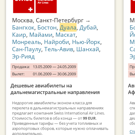
Москва, Санкт-Петербург →
М
Бангкок
,
Бостон
,
Дуала
,
Дубай
,
Б
Каир
,
Майами
,
Маскат
,
Й
Монреаль
,
Найроби
,
Нью-Йорк
,
М
Сан-Паулу
,
Тель-Авив
,
Шанхай
,
С
Эр-Рияд
Э
Продажа:
13.05.2009 — 24.05.2009
Пр
Вылет:
01.06.2009 — 30.06.2009
Вы
Дешевые авиабилеты на
Ав
дальнемагистральные направления
Аф
Недорогие авиабилеты эконом-класса для
Ав
перелета в дальнемагистральных направлениях
сп
предлагает компания Swiss International Air Lines.
да
Стоимость билетов в оба конца — от
99 EUR
.
де
Приведенные тарифы — без учета топливных и
сб
аэропортовых сборов, которые нужно оплачивать
Ст
дополнительно.