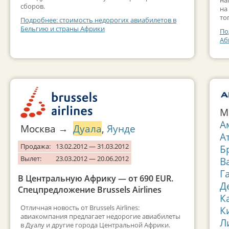
сборов.
на
то
Подробнее: стоимость недорогих авиабилетов в
Бельгию и страны Африки
По
Аб
М
А
Москва →
Дуала
,
Яунде
А
Продажа:
13.02.2012 — 31.03.2012
Б
Вылет:
23.03.2012 — 20.06.2012
В
Г
В Центральную Африку — от 690 EUR.
Д
Спецпредложение Brussels Airlines
К
Отличная новость от Brussels Airlines:
К
авиакомпания предлагает недорогие авиабилеты
Л
в Дуалу и другие города Центральной Африки.