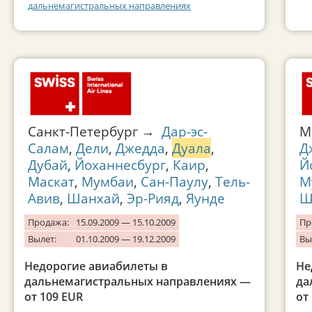
дальнемагистральных направлениях
Санкт-Петербург →
Дар-эс-
М
Салам
,
Дели
,
Джедда
,
Дуала
,
Д
Дубай
,
Йоханнесбург
,
Каир
,
Й
Маскат
,
Мумбаи
,
Сан-Паулу
,
Тель-
М
Авив
,
Шанхай
,
Эр-Рияд
,
Яунде
Ш
Продажа:
15.09.2009 — 15.10.2009
Пр
Вылет:
01.10.2009 — 19.12.2009
Вы
Недорогие авиабилеты в
Не
дальнемагистральных направлениях —
да
от 109 EUR
от