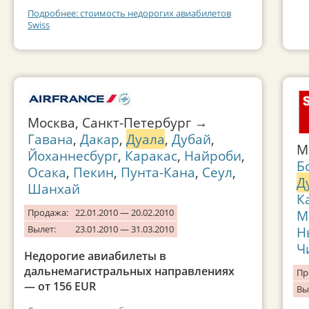
Подробнее: стоимость недорогих авиабилетов
Swiss
Москва, Санкт-Петербург →
Гавана
,
Дакар
,
Дуала
,
Дубай
,
М
Йоханнесбург
,
Каракас
,
Найроби
,
Б
Осака
,
Пекин
,
Пунта-Кана
,
Сеул
,
Д
Шанхай
К
Продажа:
22.01.2010 — 20.02.2010
М
Вылет:
23.01.2010 — 31.03.2010
Н
Ч
Недорогие авиабилеты в
дальнемагистральных направлениях
Пр
— от 156 EUR
Вы