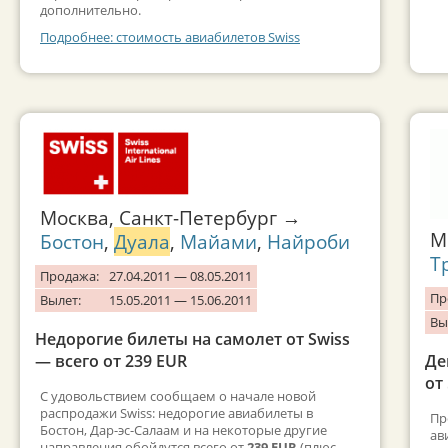
дополнительно.
Подробнее: стоимость авиабилетов Swiss
Москва, Санкт-Петербург →
М
Бостон
,
Дуала
,
Майами
,
Найроби
Т
Продажа:
27.04.2011 — 08.05.2011
Пр
Вылет:
15.05.2011 — 15.06.2011
Вы
Недорогие билеты на самолет от Swiss
— всего от 239 EUR
Де
от
С удовольствием сообщаем о начале новой
распродажи Swiss: недорогие авиабилеты в
Пр
Бостон, Дар-эс-Салаам и на некоторые другие
ав
направления обойдутся всего от
239 EUR
(плюс