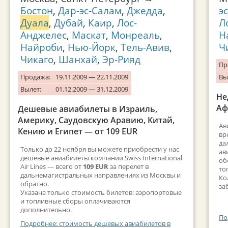
Бостон
,
Дар-эс-Салам
,
Джедда
,
э
Дуала
,
Дубай
,
Каир
,
Лос-
Л
Анджелес
,
Маскат
,
Монреаль
,
Н
Найроби
,
Нью-Йорк
,
Тель-Авив
,
Ч
Чикаго
,
Шанхай
,
Эр-Рияд
Пр
Продажа:
19.11.2009 — 22.11.2009
Вы
Вылет:
01.12.2009 — 31.12.2009
Не
Аф
Дешевые авиабилеты в Израиль,
Америку, Саудовскую Аравию, Китай,
Ав
Кению и Египет — от 109 EUR
вр
да
Только до 22 ноября вы можете приобрести у нас
ав
дешевые авиабилеты компании Swiss International
об
Air Lines — всего от
109 EUR
за перелет в
то
дальнемагистральных направлениях из Москвы и
Ко
обратно.
за
Указана только стоимость билетов: аэропортовые
и топливные сборы оплачиваются
дополнительно.
По
Подробнее: стоимость дешевых авиабилетов в