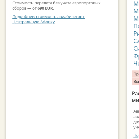
М
Стоимость перелета без учета аэропортовых
сборов — от
690 EUR
.
М
Подробнее: стоимость авиабилетов в
М
Центральную Африку
П
Р
С
С
Ф
Ч
Пр
Вы
Ра
ми
Ав
ав
др
уч
По