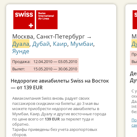
Москва, Санкт-Петербург →
М
Дуала
,
Дубай
,
Каир
,
Мумбаи
,
Д
Яунде
Пр
Продажа:
12.04.2010 — 03.05.2010
Вы
Вылет:
15.05.2010 — 30.06.2010
Де
Ду
Недорогие авиабилеты Swiss на Восток
— от 139 EUR
С 
ск
Авиакомпания Swiss вновь радует своих
Да
пассажиров скидками на билеты: до 3 мая вы
In
можете приобрести недорогие авиабилеты в
бе
Мумбаи, Каир, Дуалу и другие восточные города
по цене всего от
139 EUR
за перелет туда и
По
обратно.
са
Тарифы приведены без учета аэропортовых
сборов.