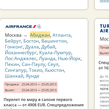
Airli
Москва →
Абиджан
,
Атланта
,
Мо
Бейрут
,
Бостон
,
Вашингтон
,
Гонконг
,
Дуала
,
Дубай
,
Прода
Йоханнесбург
,
Куала-Лумпур
,
Вылет
Лос-Анджелес
,
Луанда
,
Нью-Йорк
,
Спец
Пекин
,
Сан-Паулу
,
Сеул
,
от 16
Сингапур
,
Токио
,
Хьюстон
,
Шанхай
,
Яунде
До 16
воспол
Продажа:
25.04.2013 — 25.05.2013
недор
16318
Вылет:
25.04.2013 — 25.05.2013
допол
измен
Перелет по миру в салоне первого
оформ
класса — от 4908 EUR. Спецпредложение
перел