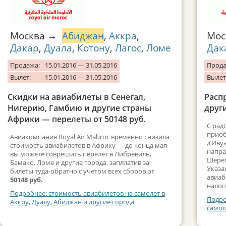
Москва →
Абиджан
,
Аккра
,
Мо
Дакар
,
Дуала
,
Котону
,
Лагос
,
Ломе
Дак
Продажа:
15.01.2016 — 31.05.2016
Прода
Вылет:
15.01.2016 — 31.05.2016
Вылет
Скидки на авиабилеты в Сенегал,
Расп
Нигерию, Гамбию и другие страны
други
Африки — перелеты от 50148 руб.
С рад
приоб
Авиакомпания Royal Air Mabroc временно снизила
д’Иву
стоимость авиабилетов в Африку — до конца мая
напра
вы можете соврешить перелет в Либревиль,
Шерем
Бамако, Ломе и другие города, запллатив за
Указа
билеты туда-обратно с учетом всех сборов от
авиаб
50148 руб.
налог
Подробнее: стоимость авиабилетов на самолет в
Подро
Аккру, Дуалу, Абиджан и другие города
самол