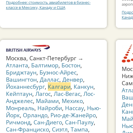
Подробнее: стоимость авиабилетов в бизнес-
аэроп
классе в Мексику, Канаду и США
Подро
Канад
Москва, Санкт-Петербург →
Атланта
,
Балтимор
,
Бостон
,
Мос
Бриджтаун
,
Буэнос-Айрес
,
Ниж
Вашингтон
,
Даллас
,
Денвер
,
Сам
Йоханнесбург
,
Калгари
,
Канкун
,
Атл
Кейптаун
,
Лагос
,
Лас-Вегас
,
Лос-
Ваш
Анджелес
,
Майами
,
Мехико
,
Ден
Монреаль
,
Найроби
,
Нассау
,
Нью-
Кан
Йорк
,
Орландо
,
Рио-де-Жанейро
,
Ма
Ричмонд
,
Сан-Диего
,
Сан-Паулу
,
Нью
Сан-Франциско
,
Сиэтл
,
Тампа
,
Дие