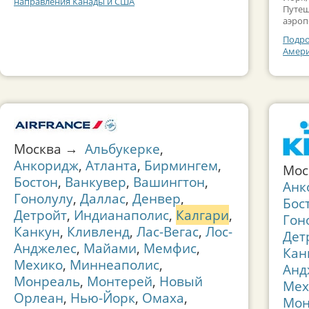
направления Канады и США
Путеш
аэроп
Подро
Амер
Москва →
Альбукерке
,
Анкоридж
,
Атланта
,
Бирмингем
,
Мо
Бостон
,
Ванкувер
,
Вашингтон
,
Анк
Гонолулу
,
Даллас
,
Денвер
,
Бос
Детройт
,
Индианаполис
,
Калгари
,
Гон
Канкун
,
Кливленд
,
Лас-Вегас
,
Лос-
Дет
Анджелес
,
Майами
,
Мемфис
,
Кан
Мехико
,
Миннеаполис
,
Анд
Монреаль
,
Монтерей
,
Новый
Мех
Орлеан
,
Нью-Йорк
,
Омаха
,
Мон