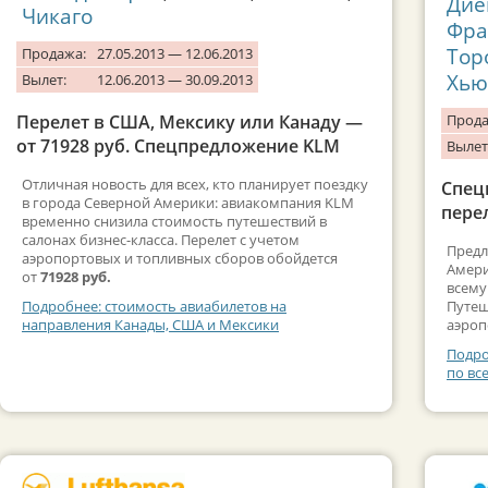
Дие
Чикаго
Фра
Тор
Продажа:
27.05.2013 — 12.06.2013
Хью
Вылет:
12.06.2013 — 30.09.2013
Перелет в США, Мексику или Канаду —
Прода
от 71928 руб. Спецпредложение KLM
Вылет
Отличная новость для всех, кто планирует поездку
Спецп
в города Северной Америки: авиакомпания KLM
перел
временно снизила стоимость путешествий в
салонах бизнес-класса. Перелет с учетом
Предл
аэропортовых и топливных сборов обойдется
Амери
от
71928 руб.
всему
Путеш
Подробнее: стоимость авиабилетов на
аэроп
направления Канады, США и Мексики
Подро
по вс