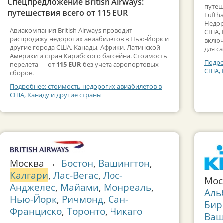
Спецпредложение British Airways:
путеш
путешествия всего от 115 EUR
Lufth
Недор
Авиакомпания British Airways проводит
США, 
распродажу недорогих авиабилетов в Нью-Йорк и
включ
другие города США, Канады, Африки, Латинской
для с
Америки и стран Карибского бассейна. Стоимость
Подро
перелета — от
115 EUR
без учета аэропортовых
США, 
сборов.
Подробнее: стоимость недорогих авиабилетов в
США, Канаду и другие страны
Москва →
Бостон
,
Вашингтон
,
Калгари
,
Лас-Вегас
,
Лос-
Мос
Анджелес
,
Майами
,
Монреаль
,
Аль
Нью-Йорк
,
Ричмонд
,
Сан-
Бир
Франциско
,
Торонто
,
Чикаго
Ваш