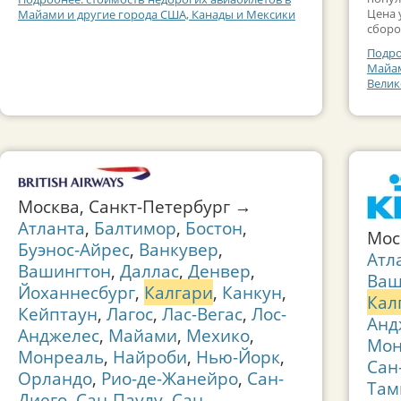
Цена 
Майами и другие города США, Канады и Мексики
сборо
Подро
Майам
Велик
Москва, Санкт-Петербург →
Атланта
,
Балтимор
,
Бостон
,
Мос
Буэнос-Айрес
,
Ванкувер
,
Атл
Вашингтон
,
Даллас
,
Денвер
,
Ваш
Йоханнесбург
,
Калгари
,
Канкун
,
Кал
Кейптаун
,
Лагос
,
Лас-Вегас
,
Лос-
Анд
Анджелес
,
Майами
,
Мехико
,
Мон
Монреаль
,
Найроби
,
Нью-Йорк
,
Сан
Орландо
,
Рио-де-Жанейро
,
Сан-
Там
Диего
,
Сан-Паулу
,
Сан-