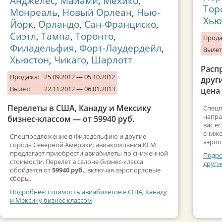
Анджелес
,
Майами
,
Мехико
,
Тор
Монреаль
,
Новый Орлеан
,
Нью-
Хью
Йорк
,
Орландо
,
Сан-Франциско
,
Сиэтл
,
Тампа
,
Торонто
,
Прода
Филадельфия
,
Форт-Лаудердейл
,
Вылет
Хьюстон
,
Чикаго
,
Шарлотт
Расп
Продажа:
25.09.2012 — 05.10.2012
друг
Вылет:
22.11.2012 — 06.01.2013
цена 
Перелеты в США, Канаду и Мексику
Спецп
напра
бизнес-классом — от 59940 руб.
вас е
сниже
Спецпредложение в Филадельфию и другие
аэроп
города Северной Америки: авиакомпания KLM
предлагает приобрести авиабилеты по сниженной
Подро
стоимости. Перелет в салоне бизнес-класса
други
обойдется от
59940 руб.
, включая аэропортовые
сборы.
Подробнее: стоимость авиабилетов в США, Канаду
и Мексику бизнес-классом