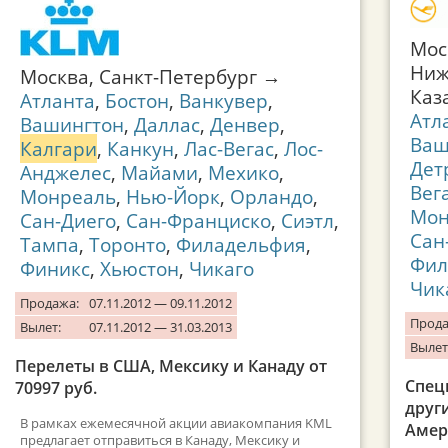
Мос
Ниж
Москва, Санкт-Петербург →
Каз
Атланта
,
Бостон
,
Ванкувер
,
Атл
Вашингтон
,
Даллас
,
Денвер
,
Ваш
Калгари
,
Канкун
,
Лас-Вегас
,
Лос-
Дет
Анджелес
,
Майами
,
Мехико
,
Вег
Монреаль
,
Нью-Йорк
,
Орландо
,
Мон
Сан-Диего
,
Сан-Франциско
,
Сиэтл
,
Сан
Тампа
,
Торонто
,
Филадельфия
,
Фил
Финикс
,
Хьюстон
,
Чикаго
Чик
Продажа:
07.11.2012 — 09.11.2012
Прода
Вылет:
07.11.2012 — 31.03.2013
Вылет
Перелеты в США, Мексику и Канаду от
Спец
70997 руб.
друг
В рамках ежемесячной акции авиакомпания KML
Амер
предлагает отправиться в Канаду, Мексику и