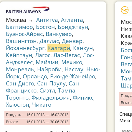
Москва →
Антигуа
,
Атланта
,
Мос
Балтимор
,
Бостон
,
Бриджтаун
,
Ниж
Буэнос-Айрес
,
Ванкувер
,
Каз
Вашингтон
,
Даллас
,
Денвер
,
Кра
Йоханнесбург
,
Калгари
,
Канкун
,
Бос
Кейптаун
,
Лагос
,
Лас-Вегас
,
Лос-
Гон
Анджелес
,
Майами
,
Мехико
,
Вег
Монреаль
,
Найроби
,
Нассау
,
Нью-
Мон
Йорк
,
Орландо
,
Рио-де-Жанейро
,
Там
Сан-Диего
,
Сан-Паулу
,
Сан-
Шар
Франциско
,
Сиэтл
,
Тампа
,
Прода
Торонто
,
Филадельфия
,
Финикс
,
Вылет
Хьюстон
,
Чикаго
Спец
Продажа:
16.01.2013 — 16.02.2013
Мекси
Вылет:
16.01.2013 — 30.06.2013
Замеч