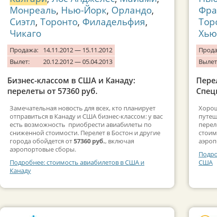
Монреаль
,
Нью-Йорк
,
Орландо
,
Фра
Сиэтл
,
Торонто
,
Филадельфия
,
Тор
Чикаго
Хью
Продажа:
14.11.2012 — 15.11.2012
Прода
Вылет:
20.12.2012 — 05.04.2013
Вылет
Бизнес-классом в США и Канаду:
Пере
перелеты от 57360 руб.
Спец
Замечательная новость для всех, кто планирует
Хорош
отправиться в Канаду и США бизнес-классом: у вас
путеш
есть возможность приобрести авиабилеты по
перел
сниженной стоимости. Перелет в Бостон и другие
стоим
города обойдется от
57360 руб.
, включая
аэроп
аэропортовые сборы.
Подро
Подробнее: стоимость авиабилетов в США и
США
Канаду