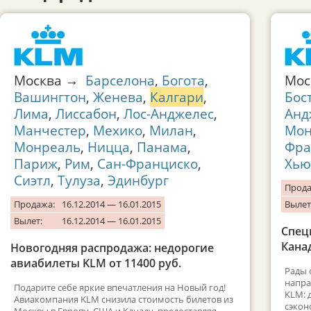
Москва →
Барселона
,
Богота
,
Мос
Вашингтон
,
Женева
,
Калгари
,
Бос
Лима
,
Лиссабон
,
Лос-Анджелес
,
Анд
Манчестер
,
Мехико
,
Милан
,
Мон
Монреаль
,
Ницца
,
Панама
,
Фра
Париж
,
Рим
,
Сан-Франциско
,
Хью
Сиэтл
,
Тулуза
,
Эдинбург
Прода
Продажа:
16.12.2014 — 16.01.2015
Вылет
Вылет:
16.12.2014 — 16.01.2015
Спец
Канад
Новогодняя распродажа: недорогие
авиабилеты KLM от 11400 руб.
Рады 
напра
Подарите себе яркие впечатления на Новый год!
KLM: 
Авиакомпания KLM снизила стоимость билетов из
сэкон
Москвы в Европу, США и Канаду, предоставляя