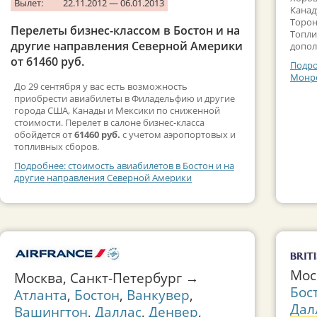
Вылет:
22.11.2012 — 06.01.2013
Канад
Торон
Перелеты бизнес-классом в Бостон и на
Топли
другие направления Северной Америки
допол
от 61460 руб.
Подро
Монре
До 29 сентября у вас есть возможность
приобрести авиабилеты в Филадельфию и другие
города США, Канады и Мексики по сниженной
стоимости. Перелет в салоне бизнес-класса
обойдется от
61460 руб.
с учетом аэропортовых и
топливных сборов.
Подробнее: стоимость авиабилетов в Бостон и на
другие направления Северной Америки
Мо
Москва, Санкт-Петербург →
Бос
Атланта
,
Бостон
,
Ванкувер
,
Дал
Вашингтон
,
Даллас
,
Денвер
,