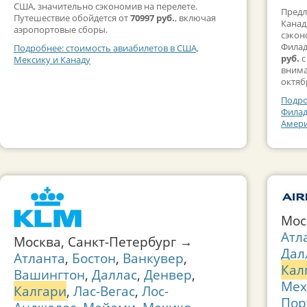
США, значительно сэкономив на перелете.
Предл
Путешествие обойдется от
70997 руб.
, включая
Канад
аэропортовые сборы.
сэкон
Филад
Подробнее: стоимость авиабилетов в США,
руб.
с
Мексику и Канаду
внима
октяб
Подро
Филад
Амер
Мос
Атл
Москва, Санкт-Петербург →
Дал
Атланта
,
Бостон
,
Ванкувер
,
Кал
Вашингтон
,
Даллас
,
Денвер
,
Мех
Калгари
,
Лас-Вегас
,
Лос-
Пор