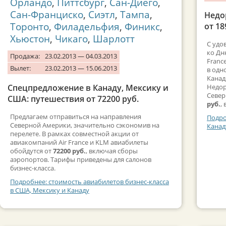
Орландо
,
Питтсбург
,
Сан-Диего
,
Сан-Франциско
,
Сиэтл
,
Тампа
,
Недо
Торонто
,
Филадельфия
,
Финикс
,
от 18
Хьюстон
,
Чикаго
,
Шарлотт
С удо
ко Дн
Продажа:
23.02.2013 — 04.03.2013
Franc
Вылет:
23.02.2013 — 15.06.2013
в одн
Канад
Спецпредложение в Канаду, Мексику и
Недор
Север
США: путешествия от 72200 руб.
руб.
,
Предлагаем отправиться на направления
Подро
Северной Америки, значительно сэкономив на
Канад
перелете. В рамках совместной акции от
авиакомпаний Air France и KLM авиабилеты
обойдутся от
72200 руб.
, включая сборы
аэропортов. Тарифы приведены для салонов
бизнес-класса.
Подробнее: стоимость авиабилетов бизнес-класса
в США, Мексику и Канаду