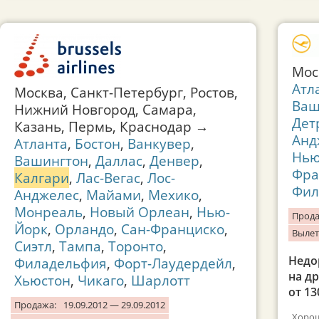
Мос
Атл
Москва, Санкт-Петербург, Ростов,
Ваш
Нижний Новгород, Самара,
Дет
Казань, Пермь, Краснодар →
Анд
Атланта
,
Бостон
,
Ванкувер
,
Нью
Вашингтон
,
Даллас
,
Денвер
,
Фра
Калгари
,
Лас-Вегас
,
Лос-
Фил
Анджелес
,
Майами
,
Мехико
,
Монреаль
,
Новый Орлеан
,
Нью-
Прода
Йорк
,
Орландо
,
Сан-Франциско
,
Вылет
Сиэтл
,
Тампа
,
Торонто
,
Недо
Филадельфия
,
Форт-Лаудердейл
,
на д
Хьюстон
,
Чикаго
,
Шарлотт
от 13
Продажа:
19.09.2012 — 29.09.2012
Хорош