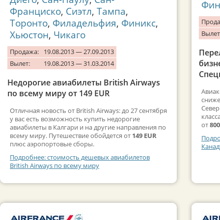
Фин
Франциско
,
Сиэтл
,
Тампа
,
Торонто
,
Филадельфия
,
Финикс
,
Прода
Хьюстон
,
Чикаго
Вылет
Продажа:
19.08.2013 — 27.09.2013
Пере
бизне
Вылет:
19.08.2013 — 31.03.2014
Спец
Недорогие авиабилеты British Airways
Авиак
по всему миру от 149 EUR
сниже
Север
Отличная новость от British Airways: до 27 сентября
класс
у вас есть возможность купить недорогие
от
800
авиабилеты в Калгари и на другие направления по
всему миру. Путешествие обойдется от
149 EUR
Подро
плюс аэропортовые сборы.
Канад
Подробнее: стоимость дешевых авиабилетов
British Airways по всему миру