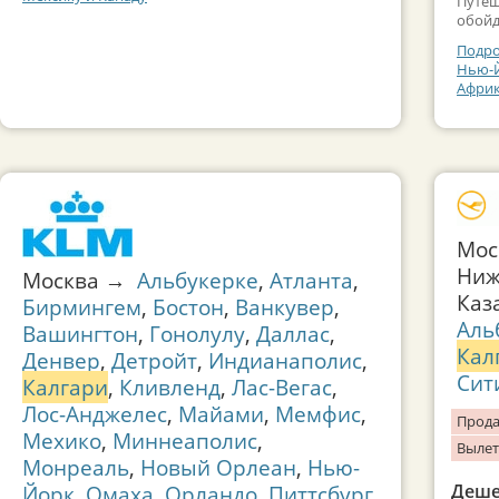
Путеш
обойд
Подро
Нью-Й
Афри
Мос
Ниж
Москва →
Альбукерке
,
Атланта
,
Каз
Бирмингем
,
Бостон
,
Ванкувер
,
Аль
Вашингтон
,
Гонолулу
,
Даллас
,
Кал
Денвер
,
Детройт
,
Индианаполис
,
Сит
Калгари
,
Кливленд
,
Лас-Вегас
,
Лос-Анджелес
,
Майами
,
Мемфис
,
Прода
Мехико
,
Миннеаполис
,
Вылет
Монреаль
,
Новый Орлеан
,
Нью-
Деше
Йорк
,
Омаха
,
Орландо
,
Питтсбург
,