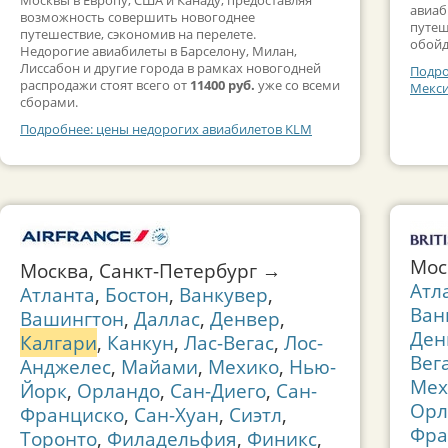
авиаб
возможность совершить новогоднее
путеш
путешествие, сэкономив на перелете.
обойд
Недорогие авиабилеты в Барселону, Милан,
Лиссабон и другие города в рамках новогодней
Подро
распродажи стоят всего от
11400 руб.
уже со всеми
Мекси
сборами.
Подробнее: цены недорогих авиабилетов KLM
Мос
Москва, Санкт-Петербург →
Атл
Атланта
,
Бостон
,
Ванкувер
,
Ван
Вашингтон
,
Даллас
,
Денвер
,
Ден
Калгари
,
Канкун
,
Лас-Вегас
,
Лос-
Вег
Анджелес
,
Майами
,
Мехико
,
Нью-
Мех
Йорк
,
Орландо
,
Сан-Диего
,
Сан-
Орл
Франциско
,
Сан-Хуан
,
Сиэтл
,
Фра
Торонто
,
Филадельфия
,
Финикс
,