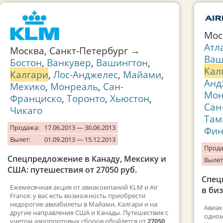
Мос
Атл
Москва, Санкт-Петербург →
Ваш
Бостон
,
Ванкувер
,
Вашингтон
,
Кал
Калгари
,
Лос-Анджелес
,
Майами
,
Анд
Мехико
,
Монреаль
,
Сан-
Мон
Франциско
,
Торонто
,
Хьюстон
,
Сан
Чикаго
Там
Продажа:
17.06.2013 — 30.06.2013
Фин
Вылет:
01.09.2013 — 15.12.2013
Прода
Спецпредложение в Канаду, Мексику и
Вылет
США: путешествия от 27050 руб.
Спец
Ежемесячная акция от авиакомпаний KLM и Air
в биз
France: у вас есть возможность приобрести
недорогие авиабилеты в Майами, Калгари и на
Авиак
другие направления США и Канады. Путешествие с
одном
учетом аэропортовых сборов обойдется от
27050