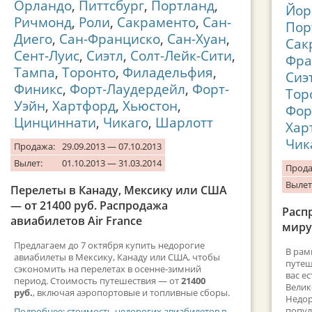
Орландо
,
Питтсбург
,
Портланд
,
Йор
Ричмонд
,
Роли
,
Сакраменто
,
Сан-
Пор
Диего
,
Сан-Франциско
,
Сан-Хуан
,
Сак
Сент-Луис
,
Сиэтл
,
Солт-Лейк-Сити
,
Фра
Тампа
,
Торонто
,
Филадельфия
,
Сиэ
Финикс
,
Форт-Лаудердейл
,
Форт-
Тор
Уэйн
,
Хартфорд
,
Хьюстон
,
Фор
Цинциннати
,
Чикаго
,
Шарлотт
Хар
Чик
Продажа:
29.09.2013 — 07.10.2013
Вылет:
01.10.2013 — 31.03.2014
Прода
Вылет
Перелеты в Канаду, Мексику или США
— от 21400 руб. Распродажа
Расп
авиабилетов Air France
миру:
Предлагаем до 7 октября купить недорогие
В рам
авиабилеты в Мексику, Канаду или США, чтобы
путеш
сэкономить на перелетах в осенне-зимний
вас е
период. Стоимость путешествия — от
21400
Велик
руб.
, включая аэропортовые и топливные сборы.
Недор
попул
Подробнее: стоимость недорогих авиабилетов в