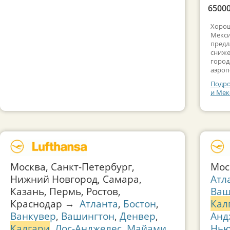
65000
Хорош
Мекси
предл
сниже
город
аэроп
Подро
и Мек
Москва, Санкт-Петербург,
Мос
Нижний Новгород, Самара,
Атл
Казань, Пермь, Ростов,
Ваш
Краснодар →
Атланта
,
Бостон
,
Кал
Ванкувер
,
Вашингтон
,
Денвер
,
Анд
Калгари
,
Лос-Анджелес
,
Майами
,
Нью