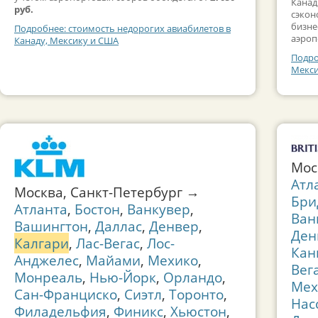
Канад
руб.
сэкон
бизне
Подробнее: стоимость недорогих авиабилетов в
аэроп
Канаду, Мексику и США
Подро
Мекси
Мос
Атл
Москва, Санкт-Петербург →
Бри
Атланта
,
Бостон
,
Ванкувер
,
Ван
Вашингтон
,
Даллас
,
Денвер
,
Ден
Калгари
,
Лас-Вегас
,
Лос-
Кан
Анджелес
,
Майами
,
Мехико
,
Вег
Монреаль
,
Нью-Йорк
,
Орландо
,
Мех
Сан-Франциско
,
Сиэтл
,
Торонто
,
Нас
Филадельфия
,
Финикс
,
Хьюстон
,