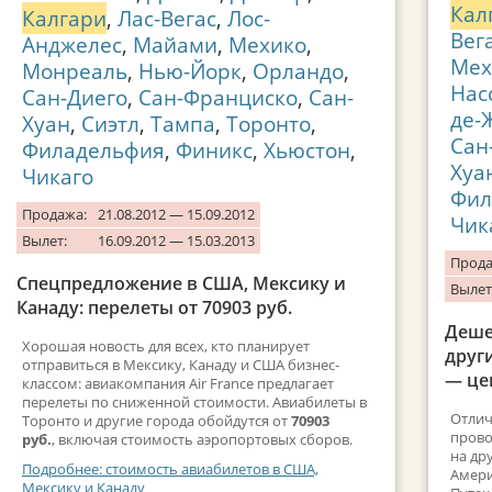
Кал
Калгари
,
Лас-Вегас
,
Лос-
Вег
Анджелес
,
Майами
,
Мехико
,
Мех
Монреаль
,
Нью-Йорк
,
Орландо
,
Нас
Сан-Диего
,
Сан-Франциско
,
Сан-
де-
Хуан
,
Сиэтл
,
Тампа
,
Торонто
,
Сан
Филадельфия
,
Финикс
,
Хьюстон
,
Хуа
Чикаго
Фил
Продажа:
21.08.2012 — 15.09.2012
Чик
Вылет:
16.09.2012 — 15.03.2013
Прода
Спецпредложение в США, Мексику и
Вылет
Канаду: перелеты от 70903 руб.
Деше
Хорошая новость для всех, кто планирует
друг
отправиться в Мексику, Канаду и США бизнес-
— це
классом: авиакомпания Air France предлагает
перелеты по сниженной стоимости. Авиабилеты в
Отлич
Торонто и другие города обойдутся от
70903
прово
руб.
, включая стоимость аэропортовых сборов.
на др
Подробнее: стоимость авиабилетов в США,
Амери
Мексику и Канаду