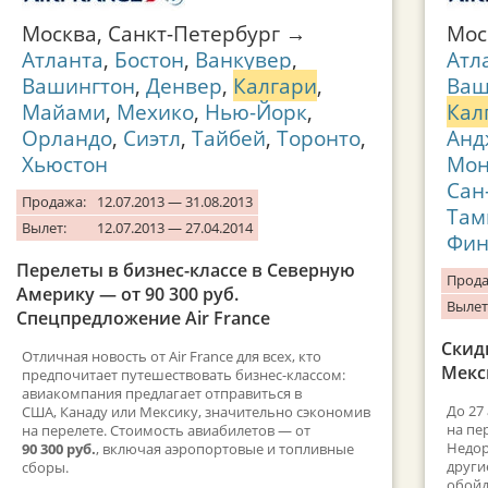
Москва, Санкт-Петербург →
Мос
Атланта
,
Бостон
,
Ванкувер
,
Атл
Вашингтон
,
Денвер
,
Калгари
,
Ваш
Майами
,
Мехико
,
Нью-Йорк
,
Кал
Орландо
,
Сиэтл
,
Тайбей
,
Торонто
,
Анд
Хьюстон
Мон
Сан
Продажа:
12.07.2013 — 31.08.2013
Там
Вылет:
12.07.2013 — 27.04.2014
Фин
Перелеты в бизнес-классе в Северную
Прода
Америку — от 90 300 руб.
Вылет
Спецпредложение Air France
Скид
Отличная новость от Air France для всех, кто
Мекси
предпочитает путешествовать бизнес-классом:
авиакомпания предлагает отправиться в
До 27
США, Канаду или Мексику, значительно сэкономив
на пе
на перелете. Стоимость авиабилетов — от
Недор
90 300 руб.
, включая аэропортовые и топливные
други
сборы.
обойд