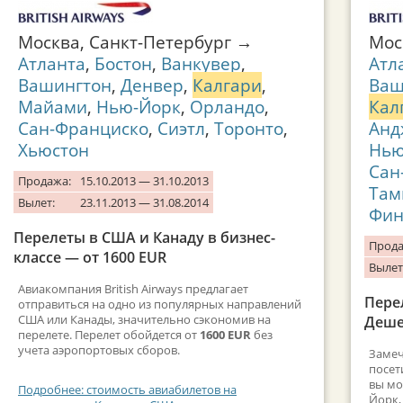
Москва, Санкт-Петербург →
Мос
Атланта
,
Бостон
,
Ванкувер
,
Атл
Вашингтон
,
Денвер
,
Калгари
,
Ваш
Майами
,
Нью-Йорк
,
Орландо
,
Кал
Сан-Франциско
,
Сиэтл
,
Торонто
,
Анд
Хьюстон
Нью
Сан
Продажа:
15.10.2013 — 31.10.2013
Там
Вылет:
23.11.2013 — 31.08.2014
Фин
Перелеты в США и Канаду в бизнес-
Прода
классе — от 1600 EUR
Вылет
Авиакомпания British Airways предлагает
Пере
отправиться на одно из популярных направлений
США или Канады, значительно сэкономив на
Деше
перелете. Перелет обойдется от
1600 EUR
без
учета аэропортовых сборов.
Замеч
посет
вы мо
Подробнее: стоимость авиабилетов на
Йорк,