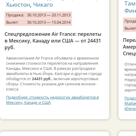
Там
Хьюстон
,
Чикаго
Фин
Продажа:
30.10.2013 — 20.11.2013
Прода
Вылет:
30.10.2013 — 15.04.2014
Вылет
Спецпредложение Air France: перелеты
Пере
в Мексику, Канаду или США — от 24431
Амер
руб.
Спец
Авиакомпания Air France объявила о временном
снижении стоимости перелетов на направления
Отлич
Канады, Мексики и США. В рамках распродажи
време
авиабилеты в Нью-Йорк, Калгари и другие города
напра
обойдутся от
24431 руб.
, включая аэропортовые
Недор
сборы. Стоимость указана для салонов эконом-
город
класса.
аэроп
Подробнее: стоимость недорогих авиабилетов в
Подро
Мексику, Канаду и США
Майам
Южно