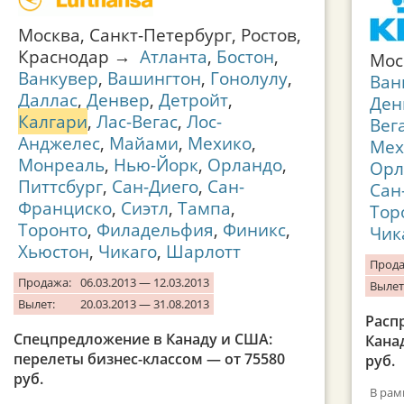
Москва, Санкт-Петербург, Ростов,
Краснодар →
Атланта
,
Бостон
,
Мо
Ванкувер
,
Вашингтон
,
Гонолулу
,
Ван
Даллас
,
Денвер
,
Детройт
,
Ден
Калгари
,
Лас-Вегас
,
Лос-
Вег
Анджелес
,
Майами
,
Мехико
,
Мех
Монреаль
,
Нью-Йорк
,
Орландо
,
Орл
Питтсбург
,
Сан-Диего
,
Сан-
Сан
Франциско
,
Сиэтл
,
Тампа
,
Тор
Торонто
,
Филадельфия
,
Финикс
,
Чик
Хьюстон
,
Чикаго
,
Шарлотт
Прода
Продажа:
06.03.2013 — 12.03.2013
Вылет
Вылет:
20.03.2013 — 31.08.2013
Расп
Спецпредложение в Канаду и США:
Кана
перелеты бизнес-классом — от 75580
руб.
руб.
В рам