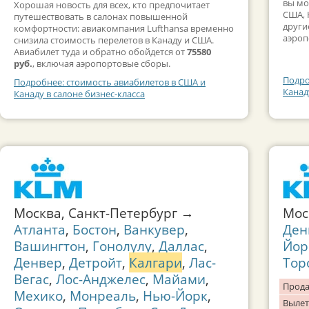
вы мо
Хорошая новость для всех, кто предпочитает
США, 
путешествовать в салонах повышенной
други
комфортности: авиакомпания Lufthansa временно
аэроп
снизила стоимость перелетов в Канаду и США.
Авиабилет туда и обратно обойдется от
75580
руб.
, включая аэропортовые сборы.
Подро
Подробнее: стоимость авиабилетов в США и
Канад
Канаду в салоне бизнес-класса
Москва, Санкт-Петербург →
Мос
Атланта
,
Бостон
,
Ванкувер
,
Ден
Вашингтон
,
Гонолулу
,
Даллас
,
Йор
Денвер
,
Детройт
,
Калгари
,
Лас-
Тор
Вегас
,
Лос-Анджелес
,
Майами
,
Прода
Мехико
,
Монреаль
,
Нью-Йорк
,
Вылет