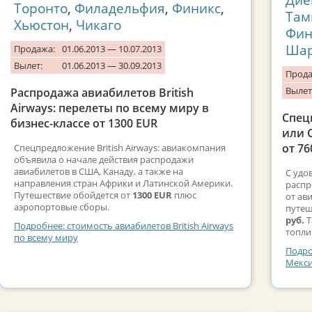
Торонто
,
Филадельфия
,
Финикс
,
Там
Хьюстон
,
Чикаго
Фин
Шар
Продажа:
01.06.2013 — 10.07.2013
Вылет:
01.06.2013 — 30.09.2013
Прода
Вылет
Распродажа авиабилетов British
Airways: перелеты по всему миру в
Спец
бизнес-классе от 1300 EUR
или 
от 76
Спецпредложение British Airways: авиакомпания
объявила о начале действия распродажи
авиабилетов в США, Канаду, а также на
С удо
направления стран Африки и Латинской Америки.
распр
Путешествие обойдется от
1300 EUR
плюс
от ав
аэропортовые сборы.
путеш
руб.
Т
Подробнее: стоимость авиабилетов British Airways
топли
по всему миру
Подро
Мекси