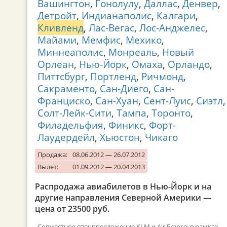
Вашингтон
,
Гонолулу
,
Даллас
,
Денвер
,
Детройт
,
Индианаполис
,
Калгари
,
Кливленд
,
Лас-Вегас
,
Лос-Анджелес
,
Майами
,
Мемфис
,
Мехико
,
Миннеаполис
,
Монреаль
,
Новый
Орлеан
,
Нью-Йорк
,
Омаха
,
Орландо
,
Питтсбург
,
Портленд
,
Ричмонд
,
Сакраменто
,
Сан-Диего
,
Сан-
Франциско
,
Сан-Хуан
,
Сент-Луис
,
Сиэтл
,
Солт-Лейк-Сити
,
Тампа
,
Торонто
,
Филадельфия
,
Финикс
,
Форт-
Лаудердейл
,
Хьюстон
,
Чикаго
Продажа:
08.06.2012 — 26.07.2012
Вылет:
01.09.2012 — 20.04.2013
Распродажа авиабилетов в Нью-Йорк и на
другие направления Северной Америки —
цена от 23500 руб.
Совместное спецпредложение KLM и Air France: в рамках