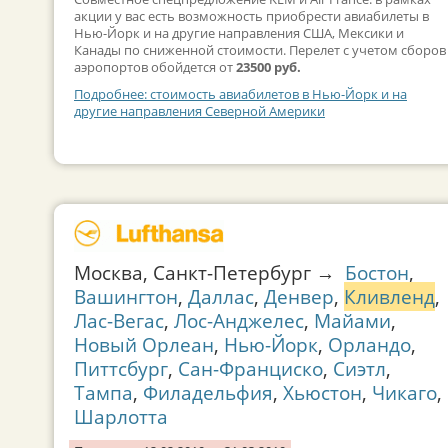
акции у вас есть возможность приобрести авиабилеты в
Нью-Йорк и на другие направления США, Мексики и
Канады по сниженной стоимости. Перелет с учетом сборов
аэропортов обойдется от
23500 руб.
Подробнее: стоимость авиабилетов в Нью-Йорк и на
другие направления Северной Америки
Москва, Санкт-Петербург →
Бостон
,
Вашингтон
,
Даллас
,
Денвер
,
Кливленд
,
Лас-Вегас
,
Лос-Анджелес
,
Майами
,
Новый Орлеан
,
Нью-Йорк
,
Орландо
,
Питтсбург
,
Сан-Франциско
,
Сиэтл
,
Тампа
,
Филадельфия
,
Хьюстон
,
Чикаго
,
Шарлотта