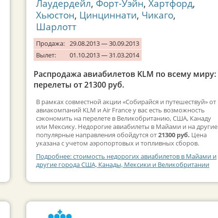
Лаудердейл
,
Форт-Уэйн
,
Хартфорд
,
Хьюстон
,
Цинциннати
,
Чикаго
,
Шарлотт
Продажа:
29.08.2013 — 30.09.2013
Вылет:
01.10.2013 — 31.03.2014
Распродажа авиабилетов KLM по всему миру:
перелеты от 21300 руб.
В рамках совместной акции «Собирайся и путешествуй» от
авиакомпаний KLM и Air France у вас есть возможность
сэкономить на перелете в Великобританию, США, Канаду
или Мексику. Недорогие авиабилеты в Майами и на другие
популярные направления обойдутся от
21300 руб.
Цена
указана с учетом аэропортовых и топливных сборов.
Подробнее: стоимость недорогих авиабилетов в Майами и
другие города США, Канады, Мексики и Великобритании