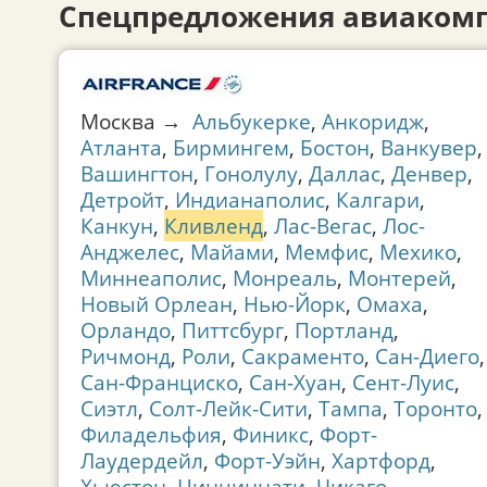
Спецпредложения авиакомп
Москва →
Альбукерке
,
Анкоридж
,
Атланта
,
Бирмингем
,
Бостон
,
Ванкувер
,
Вашингтон
,
Гонолулу
,
Даллас
,
Денвер
,
Детройт
,
Индианаполис
,
Калгари
,
Канкун
,
Кливленд
,
Лас-Вегас
,
Лос-
Анджелес
,
Майами
,
Мемфис
,
Мехико
,
Миннеаполис
,
Монреаль
,
Монтерей
,
Новый Орлеан
,
Нью-Йорк
,
Омаха
,
Орландо
,
Питтсбург
,
Портланд
,
Ричмонд
,
Роли
,
Сакраменто
,
Сан-Диего
,
Сан-Франциско
,
Сан-Хуан
,
Сент-Луис
,
Сиэтл
,
Солт-Лейк-Сити
,
Тампа
,
Торонто
,
Филадельфия
,
Финикс
,
Форт-
Лаудердейл
,
Форт-Уэйн
,
Хартфорд
,
Хьюстон
,
Цинциннати
,
Чикаго
,