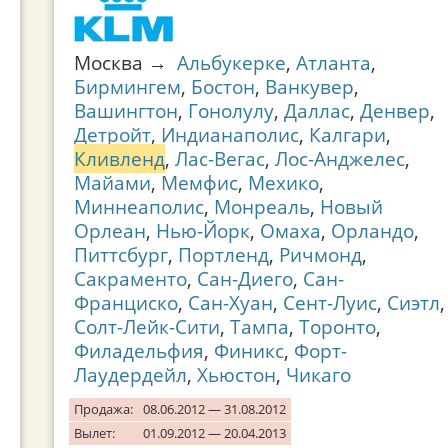
Москва →
Альбукерке
,
Атланта
,
Бирмингем
,
Бостон
,
Ванкувер
,
Вашингтон
,
Гонолулу
,
Даллас
,
Денвер
,
Детройт
,
Индианаполис
,
Калгари
,
Кливленд
,
Лас-Вегас
,
Лос-Анджелес
,
Майами
,
Мемфис
,
Мехико
,
Миннеаполис
,
Монреаль
,
Новый
Орлеан
,
Нью-Йорк
,
Омаха
,
Орландо
,
Питтсбург
,
Портленд
,
Ричмонд
,
Сакраменто
,
Сан-Диего
,
Сан-
Франциско
,
Сан-Хуан
,
Сент-Луис
,
Сиэтл
,
Солт-Лейк-Сити
,
Тампа
,
Торонто
,
Филадельфия
,
Финикс
,
Форт-
Лаудердейл
,
Хьюстон
,
Чикаго
Продажа:
08.06.2012 — 31.08.2012
Вылет:
01.09.2012 — 20.04.2013