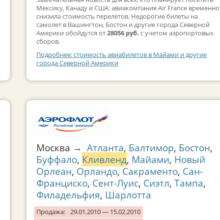
Мексику, Канаду и США: авиакомпания Air France временно
снизила стоимость перелетов. Недорогие билеты на
самолет в Вашингтон, Бостон и другие города Северной
Америки обойдутся от
28056 руб.
с учетом аэропортовых
сборов.
Подробнее: стоимость авиабилетов в Майами и другие
города Северной Америки
Москва →
Атланта
,
Балтимор
,
Бостон
,
Буффало
,
Кливленд
,
Майами
,
Новый
Орлеан
,
Орландо
,
Сакраменто
,
Сан-
Франциско
,
Сент-Луис
,
Сиэтл
,
Тампа
,
Филадельфия
,
Шарлотта
Продажа:
29.01.2010 — 15.02.2010