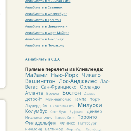
Авиабилеты в Мичиган Сити
Авиабилеты в Саваннах
а
Авиабилеты в Филипсбург
Авиабилеты в Трентон
Авиабилеты в Цинциннати
Авиабилеты в Форт-Майерс
Авиабилеты в Анкоридж
Авиабилеты в Пенсаколу
Авиабилеты в США
Прямые перелеты из Кливленда:
Майами
Нью-Йорк
Чикаго
Вашингтон
Лос-Анджелес
Лас-
Вегас
Сан-Франциско
Орландо
Бостон
Атланта
Брэдли
Даллас
Детройт
Тампа
Миннеаполис
Форт-
Милуоки
Лаудердейл
Оклахома-Сити
Колумбус
Денвер
Сент-Луис
Буффало
Торонто
Индианаполис
Канзас-Сити
Филадельфия
Финикс
Питтсбург
Ричмонд
Балтимор
Форт-Уэрт
Хартфорд