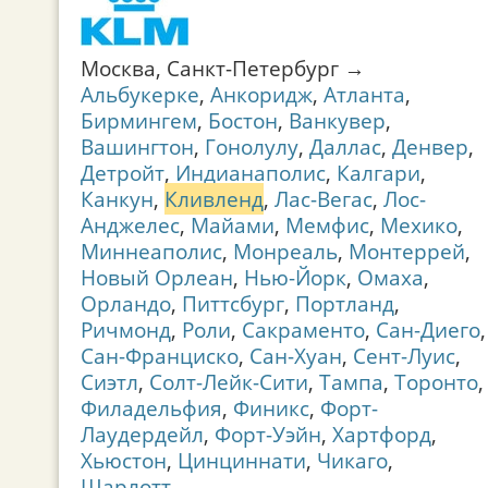
Москва, Санкт-Петербург →
Альбукерке
,
Анкоридж
,
Атланта
,
Бирмингем
,
Бостон
,
Ванкувер
,
Вашингтон
,
Гонолулу
,
Даллас
,
Денвер
,
Детройт
,
Индианаполис
,
Калгари
,
Канкун
,
Кливленд
,
Лас-Вегас
,
Лос-
Анджелес
,
Майами
,
Мемфис
,
Мехико
,
Миннеаполис
,
Монреаль
,
Монтеррей
,
Новый Орлеан
,
Нью-Йорк
,
Омаха
,
Орландо
,
Питтсбург
,
Портланд
,
Ричмонд
,
Роли
,
Сакраменто
,
Сан-Диего
,
Сан-Франциско
,
Сан-Хуан
,
Сент-Луис
,
Сиэтл
,
Солт-Лейк-Сити
,
Тампа
,
Торонто
,
Филадельфия
,
Финикс
,
Форт-
Лаудердейл
,
Форт-Уэйн
,
Хартфорд
,
Хьюстон
,
Цинциннати
,
Чикаго
,
Шарлотт