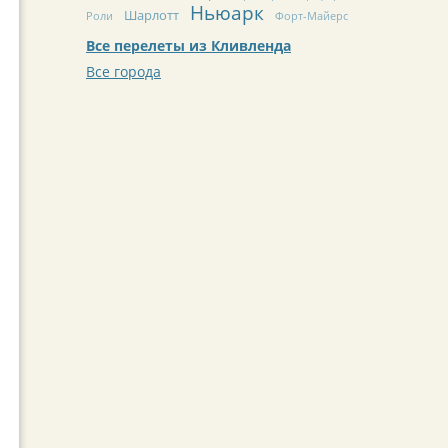
Ньюарк
Шарлотт
Роли
Форт-Майерс
Все перелеты из Кливленда
Все города