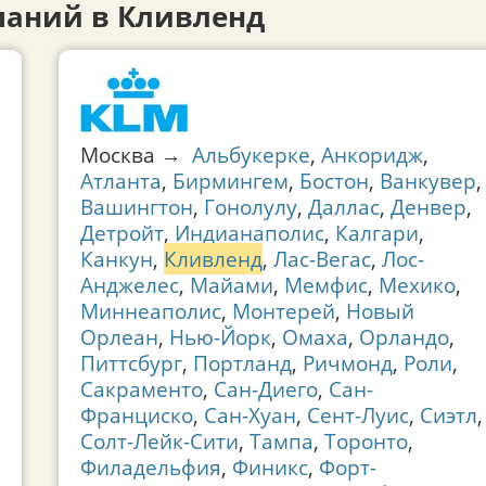
аний в Кливленд
Москва →
Альбукерке
,
Анкоридж
,
Атланта
,
Бирмингем
,
Бостон
,
Ванкувер
,
Вашингтон
,
Гонолулу
,
Даллас
,
Денвер
,
Детройт
,
Индианаполис
,
Калгари
,
Канкун
,
Кливленд
,
Лас-Вегас
,
Лос-
Анджелес
,
Майами
,
Мемфис
,
Мехико
,
Миннеаполис
,
Монтерей
,
Новый
Орлеан
,
Нью-Йорк
,
Омаха
,
Орландо
,
Питтсбург
,
Портланд
,
Ричмонд
,
Роли
,
Сакраменто
,
Сан-Диего
,
Сан-
Франциско
,
Сан-Хуан
,
Сент-Луис
,
Сиэтл
,
Солт-Лейк-Сити
,
Тампа
,
Торонто
,
Филадельфия
,
Финикс
,
Форт-