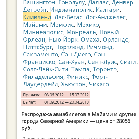
Вашингтон
,
Гонолулу
,
Даллас
,
Денвер
,
Детройт
,
Индианаполис
,
Калгари
,
Кливленд
,
Лас-Вегас
,
Лос-Анджелес
,
Майами
,
Мемфис
,
Мехико
,
Миннеаполис
,
Монреаль
,
Новый
Орлеан
,
Нью-Йорк
,
Омаха
,
Орландо
,
Питтсбург
,
Портленд
,
Ричмонд
,
Сакраменто
,
Сан-Диего
,
Сан-
Франциско
,
Сан-Хуан
,
Сент-Луис
,
Сиэтл
,
Солт-Лейк-Сити
,
Тампа
,
Торонто
,
Филадельфия
,
Финикс
,
Форт-
Лаудердейл
,
Хьюстон
,
Чикаго
Продажа:
08.06.2012 — 15.07.2012
Вылет:
01.09.2012 — 20.04.2013
Распродажа авиабилетов в Майами и другие
города Северной Америки — цена от 28056
руб.
Замечательная новость для всех, кто планирует посетить