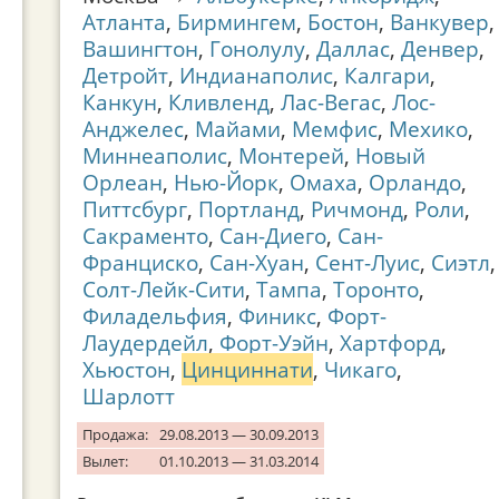
Атланта
,
Бирмингем
,
Бостон
,
Ванкувер
,
Вашингтон
,
Гонолулу
,
Даллас
,
Денвер
,
Детройт
,
Индианаполис
,
Калгари
,
Канкун
,
Кливленд
,
Лас-Вегас
,
Лос-
Анджелес
,
Майами
,
Мемфис
,
Мехико
,
Миннеаполис
,
Монтерей
,
Новый
Орлеан
,
Нью-Йорк
,
Омаха
,
Орландо
,
Питтсбург
,
Портланд
,
Ричмонд
,
Роли
,
Сакраменто
,
Сан-Диего
,
Сан-
Франциско
,
Сан-Хуан
,
Сент-Луис
,
Сиэтл
,
Солт-Лейк-Сити
,
Тампа
,
Торонто
,
Филадельфия
,
Финикс
,
Форт-
Лаудердейл
,
Форт-Уэйн
,
Хартфорд
,
Хьюстон
,
Цинциннати
,
Чикаго
,
Шарлотт
Продажа:
29.08.2013 — 30.09.2013
Вылет:
01.10.2013 — 31.03.2014