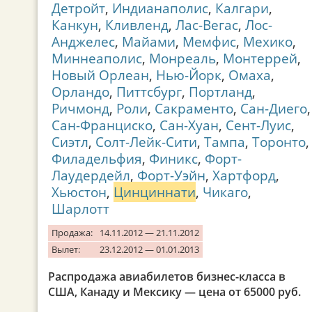
Детройт
,
Индианаполис
,
Калгари
,
Канкун
,
Кливленд
,
Лас-Вегас
,
Лос-
Анджелес
,
Майами
,
Мемфис
,
Мехико
,
Миннеаполис
,
Монреаль
,
Монтеррей
,
Новый Орлеан
,
Нью-Йорк
,
Омаха
,
Орландо
,
Питтсбург
,
Портланд
,
Ричмонд
,
Роли
,
Сакраменто
,
Сан-Диего
,
Сан-Франциско
,
Сан-Хуан
,
Сент-Луис
,
Сиэтл
,
Солт-Лейк-Сити
,
Тампа
,
Торонто
,
Филадельфия
,
Финикс
,
Форт-
Лаудердейл
,
Форт-Уэйн
,
Хартфорд
,
Хьюстон
,
Цинциннати
,
Чикаго
,
Шарлотт
Продажа:
14.11.2012 — 21.11.2012
Вылет:
23.12.2012 — 01.01.2013
Распродажа авиабилетов бизнес-класса в
США, Канаду и Мексику — цена от 65000 руб.