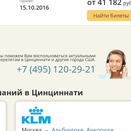
от
41 182
Прилет:
руб
15.10.2016
Найти билеты
мы поможем Вам воспользоваться актуальными
ерелетам в Цинциннати и другие города США.
+7 (495) 120-29-21
паний в Цинциннати
Москва →
Альбукерке
,
Анкоридж
,