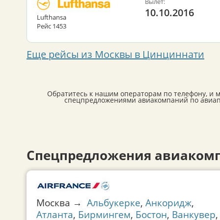
Вылет:
10.10.2016
Lufthansa
Рейс 1453
Еще рейсы из Москвы в Цинциннати
Обратитесь к нашим операторам по телефону, и 
спецпредложениями авиакомпаний по авиап
Спецпредложения авиаком
Москва →
Альбукерке
,
Анкоридж
,
Атланта
,
Бирмингем
,
Бостон
,
Ванкувер
,