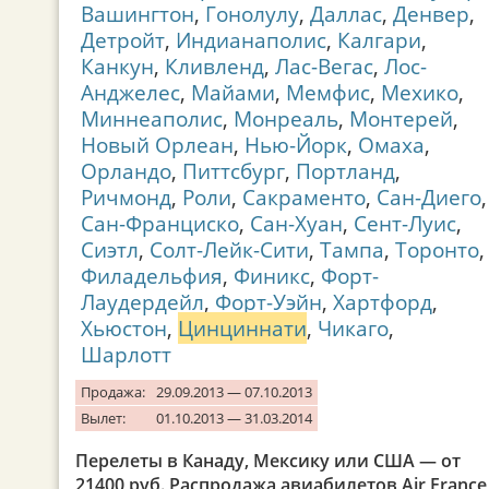
Вашингтон
,
Гонолулу
,
Даллас
,
Денвер
,
Детройт
,
Индианаполис
,
Калгари
,
Канкун
,
Кливленд
,
Лас-Вегас
,
Лос-
Анджелес
,
Майами
,
Мемфис
,
Мехико
,
Миннеаполис
,
Монреаль
,
Монтерей
,
Новый Орлеан
,
Нью-Йорк
,
Омаха
,
Орландо
,
Питтсбург
,
Портланд
,
Ричмонд
,
Роли
,
Сакраменто
,
Сан-Диего
,
Сан-Франциско
,
Сан-Хуан
,
Сент-Луис
,
Сиэтл
,
Солт-Лейк-Сити
,
Тампа
,
Торонто
,
Филадельфия
,
Финикс
,
Форт-
Лаудердейл
,
Форт-Уэйн
,
Хартфорд
,
Хьюстон
,
Цинциннати
,
Чикаго
,
Шарлотт
Продажа:
29.09.2013 — 07.10.2013
Вылет:
01.10.2013 — 31.03.2014
Перелеты в Канаду, Мексику или США — от
21400 руб. Распродажа авиабилетов Air France