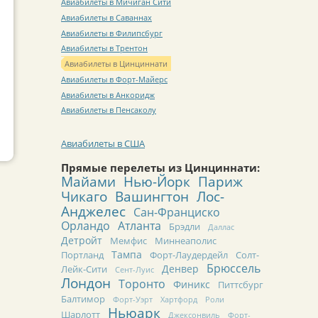
Авиабилеты в Мичиган Сити
Авиабилеты в Саваннах
Авиабилеты в Филипсбург
Авиабилеты в Трентон
Авиабилеты в Цинциннати
Авиабилеты в Форт-Майерс
Авиабилеты в Анкоридж
Авиабилеты в Пенсаколу
Авиабилеты в США
Прямые перелеты из Цинциннати:
Майами
Нью-Йорк
Париж
Чикаго
Вашингтон
Лос-
Анджелес
Сан-Франциско
Орландо
Атланта
Брэдли
Даллас
Детройт
Мемфис
Миннеаполис
Тампа
Портланд
Форт-Лаудердейл
Солт-
Брюссель
Денвер
Лейк-Сити
Сент-Луис
Лондон
Торонто
Финикс
Питтсбург
Балтимор
Форт-Уэрт
Хартфорд
Роли
Ньюарк
Шарлотт
Джексонвиль
Форт-