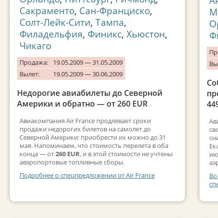
А
Сакраменто
,
Сан-Франциско
,
М
Солт-Лейк-Сити
,
Тампа
,
О
Филадельфия
,
Финикс
,
Хьюстон
,
Ф
Чикаго
Пр
Продажа:
19.05.2009 — 31.05.2009
Вы
Вылет:
19.05.2009 — 30.06.2009
Со
Недорогие авиабилеты до Северной
пр
Америки и обратно — от 260 EUR
44
Авиакомпания Air France продлевает сроки
Ав
продажи недорогих билетов на самолет до
св
Северной Америки: приобрести их можно до 31
сн
мая. Напоминаем, что стоимость перелета в оба
Ек
конца — от
260 EUR
, и в этой стоимости не учтены
ию
авэропортовые топливные сборы.
аэ
Подробнее о спецпредложении от Air France
Во
сп