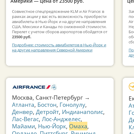
Америки — цена от 23500 руб.
це
Совместное спецпредложение KLM и Air France: в
За
рамках акции у вас есть возможность приобрести
по
авиабилеты в Нью-Йорк и на другие направления
Ai
США, Мексики и Канады по сниженной стоимости.
Не
Перелет с учетом сборов аэропортов обойдется от
Бо
23500 руб.
об
сб
Подробнее: стоимость авиабилетов в Нью-Йорк и
на другие направления Северной Америки
По
др
Москва, Санкт-Петербург →
Е
Атланта
,
Бостон
,
Гонолулу
,
А
Денвер
,
Детройт
,
Индианаполис
,
Г
Лас-Вегас
,
Лос-Анджелес
,
Д
Майами
,
Нью-Йорк
,
Омаха
,
К
Орландо
,
Питтсбург
,
Ричмонд
,