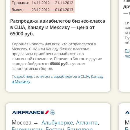
Продажа:
14.11.2012 — 21.11.2012
др
Вылет:
23.12.2012 — 01.01.2013
— 
Распродажа авиабилетов бизнес-класса
Сп
в США, Канаду и Мексику — цена от
на
KL
65000 руб.
Пу
об
Хорошая новость для всех, кто отправляется в
Мексику, США или Канаду бизнес-классом:
По
предлагаем приобрести авиабилеты по
др
сниженной стоимости. Перелет в Бостон и другие
города обойдется от
65000 руб.
с учетом
аэропортовых сборов.
Подробнее: стоимость авиабилетов в США, Канаду
и Мексику
Москва →
Альбукерке
,
Атланта
,
М
Бирмингем
,
Бостон
,
Ванкувер
,
Б