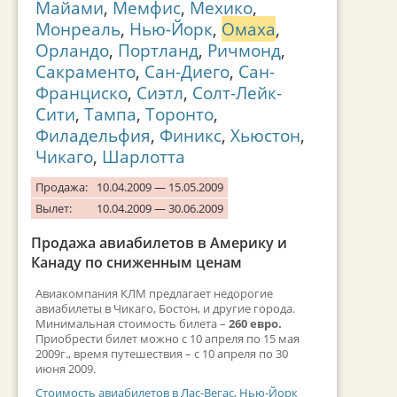
Майами
,
Мемфис
,
Мехико
,
Монреаль
,
Нью-Йорк
,
Омаха
,
Орландо
,
Портланд
,
Ричмонд
,
Сакраменто
,
Сан-Диего
,
Сан-
Франциско
,
Сиэтл
,
Солт-Лейк-
Сити
,
Тампа
,
Торонто
,
Филадельфия
,
Финикс
,
Хьюстон
,
Чикаго
,
Шарлотта
Продажа:
10.04.2009 — 15.05.2009
Вылет:
10.04.2009 — 30.06.2009
Продажа авиабилетов в Америку и
Канаду по сниженным ценам
Авиакомпания КЛМ предлагает недорогие
авиабилеты в Чикаго, Бостон, и другие города.
Минимальная стоимость билета –
260 евро.
Приобрести билет можно с 10 апреля по 15 мая
2009г., время путешествия – с 10 апреля по 30
июня 2009.
Стоимость авиабилетов в Лас-Вегас, Нью-Йорк