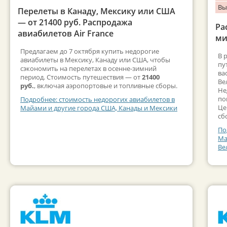
Вы
Перелеты в Канаду, Мексику или США
— от 21400 руб. Распродажа
Ра
авиабилетов Air France
ми
Предлагаем до 7 октября купить недорогие
В 
авиабилеты в Мексику, Канаду или США, чтобы
пу
сэкономить на перелетах в осенне-зимний
ва
период. Стоимость путешествия — от
21400
Ве
руб.
, включая аэропортовые и топливные сборы.
Не
по
Подробнее: стоимость недорогих авиабилетов в
Це
Майами и другие города США, Канады и Мексики
сб
По
Ма
Ве