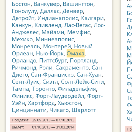
Бостон
,
Ванкувер
,
Вашингтон
,
А
Гонолулу
,
Даллас
,
Денвер
,
Б
Детройт
,
Индианаполис
,
Калгари
,
Г
Канкун
,
Кливленд
,
Лас-Вегас
,
Лос-
Д
Анджелес
,
Майами
,
Мемфис
,
К
Мехико
,
Миннеаполис
,
А
Монреаль
,
Монтерей
,
Новый
М
Орлеан
,
Нью-Йорк
,
Омаха
,
М
Орландо
,
Питтсбург
,
Портланд
,
Й
Ричмонд
,
Роли
,
Сакраменто
,
Сан-
П
Диего
,
Сан-Франциско
,
Сан-Хуан
,
С
Сент-Луис
,
Сиэтл
,
Солт-Лейк-Сити
,
Ф
Тампа
,
Торонто
,
Филадельфия
,
С
Финикс
,
Форт-Лаудердейл
,
Форт-
Т
Уэйн
,
Хартфорд
,
Хьюстон
,
Ф
Цинциннати
,
Чикаго
,
Шарлотт
Х
Ч
Продажа:
29.09.2013 — 07.10.2013
Вылет:
01.10.2013 — 31.03.2014
Пр