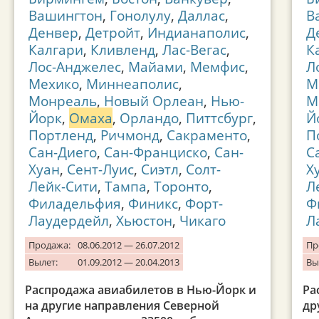
Вашингтон
,
Гонолулу
,
Даллас
,
В
Денвер
,
Детройт
,
Индианаполис
,
Д
Калгари
,
Кливленд
,
Лас-Вегас
,
К
Лос-Анджелес
,
Майами
,
Мемфис
,
Л
Мехико
,
Миннеаполис
,
М
Монреаль
,
Новый Орлеан
,
Нью-
М
Йорк
,
Омаха
,
Орландо
,
Питтсбург
,
Й
Портленд
,
Ричмонд
,
Сакраменто
,
П
Сан-Диего
,
Сан-Франциско
,
Сан-
С
Хуан
,
Сент-Луис
,
Сиэтл
,
Солт-
Х
Лейк-Сити
,
Тампа
,
Торонто
,
Л
Филадельфия
,
Финикс
,
Форт-
Ф
Лаудердейл
,
Хьюстон
,
Чикаго
Л
Продажа:
08.06.2012 — 26.07.2012
Пр
Вылет:
01.09.2012 — 20.04.2013
Вы
Распродажа авиабилетов в Нью-Йорк и
Ра
на другие направления Северной
др