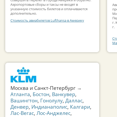
Аэропортовые сборы и таксы не входят в
Ав
указанную стоимость билетов и оплачиваются
пр
дополнительно.
Ми
Пе
Стоимость авиабилетов Lufthansa в Америку
г.
г.
Ст
Ма
Москва и Санкт-Петербург →
Атланта
,
Бостон
,
Ванкувер
,
Вашингтон
,
Гонолулу
,
Даллас
,
Денвер
,
Индианаполис
,
Калгари
,
Лас-Вегас
,
Лос-Анджелес
,