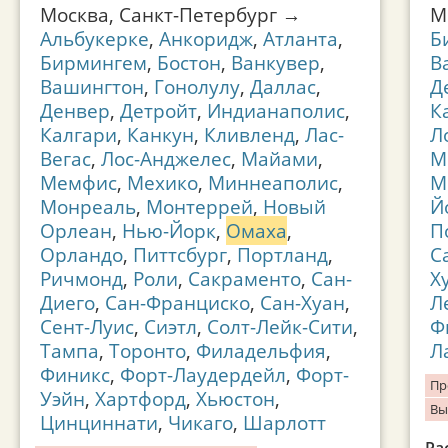
Москва, Санкт-Петербург →
М
Альбукерке
,
Анкоридж
,
Атланта
,
Б
Бирмингем
,
Бостон
,
Ванкувер
,
В
Вашингтон
,
Гонолулу
,
Даллас
,
Д
Денвер
,
Детройт
,
Индианаполис
,
К
Калгари
,
Канкун
,
Кливленд
,
Лас-
Л
Вегас
,
Лос-Анджелес
,
Майами
,
М
Мемфис
,
Мехико
,
Миннеаполис
,
М
Монреаль
,
Монтеррей
,
Новый
Й
Орлеан
,
Нью-Йорк
,
Омаха
,
П
Орландо
,
Питтсбург
,
Портланд
,
С
Ричмонд
,
Роли
,
Сакраменто
,
Сан-
Х
Диего
,
Сан-Франциско
,
Сан-Хуан
,
Л
Сент-Луис
,
Сиэтл
,
Солт-Лейк-Сити
,
Ф
Тампа
,
Торонто
,
Филадельфия
,
Л
Финикс
,
Форт-Лаудердейл
,
Форт-
Пр
Уэйн
,
Хартфорд
,
Хьюстон
,
Вы
Цинциннати
,
Чикаго
,
Шарлотт
Ра