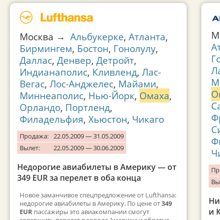
М
Москва →
Альбукерке
,
Атланта
,
А
Бирмингем
,
Бостон
,
Гонолулу
,
Г
Даллас
,
Денвер
,
Детройт
,
Л
Индианаполис
,
Кливленд
,
Лас-
М
Вегас
,
Лос-Анджелес
,
Майами
,
О
Миннеаполис
,
Нью-Йорк
,
Омаха
,
С
Орландо
,
Портленд
,
Ф
Филадельфия
,
Хьюстон
,
Чикаго
С
Продажа:
22.05.2009 — 31.05.2009
Ф
Вылет:
22.05.2009 — 30.06.2009
Ч
Недорогие авиабилеты в Америку — от
Пр
349 EUR за перелет в оба конца
Вы
Новое заманчивое спецпредложение от Lufthansa:
Ни
недорогие авиабилеты в Америку. По цене от
349
и 
EUR
пассажиры это авиакомпании смогут
совершить перелет в города Америки и обратно.