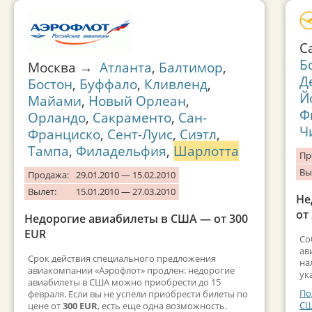
С
Б
Москва →
Атланта
,
Балтимор
,
Д
Бостон
,
Буффало
,
Кливленд
,
Й
Майами
,
Новый Орлеан
,
Ф
Орландо
,
Сакраменто
,
Сан-
Ч
Франциско
,
Сент-Луис
,
Сиэтл
,
Тампа
,
Филадельфия
,
Шарлотта
Пр
Вы
Продажа:
29.01.2010 — 15.02.2010
Вылет:
15.01.2010 — 27.03.2010
Не
от
Недорогие авиабилеты в США — от 300
EUR
Со
ав
Срок действия специального предложения
на
авиакомпании «Аэрофлот» продлен: недорогие
ук
авиабилеты в США можно приобрести до 15
По
февраля. Если вы не успели приобрести билеты по
С
цене от
300 EUR
, есть еще одна возможность.