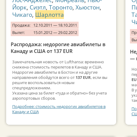
Йорк
,
Сиэтл
,
Торонто
,
Хьюстон
,
П
Чикаго
,
Шарлотта
Т
Ч
Продажа:
12.10.2011 — 18.10.2011
Вылет:
15.01.2012 — 29.02.2012
Пр
Вы
Распродажа: недорогие авиабилеты в
Канаду и США от 137 EUR
Не
— 
Замечательная новость от Lufthansa: временно
снижена стоимость перелетов в Канаду и США.
Но
Недорогие авиабилеты в Бостон и на другие
пе
направления обойдутся всего от
137 EUR
, если вы
EU
решите воспользоваться новым
ма
спецпредложением.
В 
Указана цена за билет «туда и обратно» без учета
ук
аэропортовых сборов.
та
Подробнее: стоимость недорогих авиабилетов в
По
Канаду и США
СШ