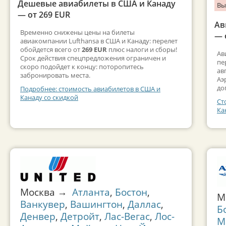
Дешевые авиабилеты в США и Канаду
Вы
— от 269 EUR
Ав
Временно снижены цены на билеты
— 
авиакомпании Lufthansa в США и Канаду: перелет
обойдется всего от
269 EUR
плюс налоги и сборы!
Ав
Срок действия спецпредложения ограничен и
пе
скоро подойдет к концу: поторопитесь
ав
забронировать места.
Аэ
до
Подробнее: стоимость авиабилетов в США и
Канаду со скидкой
Ст
Ка
Москва →
Атланта
,
Бостон
,
М
Ванкувер
,
Вашингтон
,
Даллас
,
Б
Денвер
,
Детройт
,
Лас-Вегас
,
Лос-
М