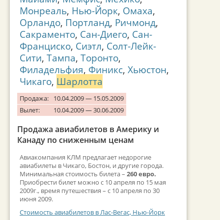
Монреаль
,
Нью-Йорк
,
Омаха
,
Орландо
,
Портланд
,
Ричмонд
,
Сакраменто
,
Сан-Диего
,
Сан-
Франциско
,
Сиэтл
,
Солт-Лейк-
Сити
,
Тампа
,
Торонто
,
Филадельфия
,
Финикс
,
Хьюстон
,
Чикаго
,
Шарлотта
Продажа:
10.04.2009 — 15.05.2009
Вылет:
10.04.2009 — 30.06.2009
Продажа авиабилетов в Америку и
Канаду по сниженным ценам
Авиакомпания КЛМ предлагает недорогие
авиабилеты в Чикаго, Бостон, и другие города.
Минимальная стоимость билета –
260 евро.
Приобрести билет можно с 10 апреля по 15 мая
2009г., время путешествия – с 10 апреля по 30
июня 2009.
Стоимость авиабилетов в Лас-Вегас, Нью-Йорк