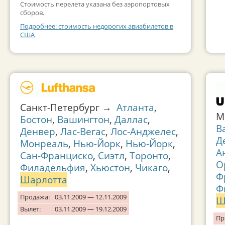
Стоимость перелета указана без аэропортовых
сборов.
Подробнее: стоимость недорогих авиабилетов в
США
Санкт-Петербург →
Атланта
,
М
Бостон
,
Вашингтон
,
Даллас
,
В
Денвер
,
Лас-Вегас
,
Лос-Анджелес
,
Д
Монреаль
,
Нью-Йорк
,
Нью-Йорк
,
А
Сан-Франциско
,
Сиэтл
,
Торонто
,
О
Филадельфия
,
Хьюстон
,
Чикаго
,
Ф
Шарлотта
Ф
Продажа:
03.11.2009 — 12.11.2009
Ш
Вылет:
03.11.2009 — 19.12.2009
Пр