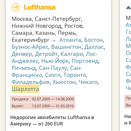
М
Москва, Санкт-Петербург,
А
Нижний Новгород, Ростов,
Г
Самара, Казань, Пермь,
Л
Екатеринбург →
Атланта
,
Бостон
,
М
Буэнос-Айрес
,
Вашингтон
,
Даллас
,
О
Денвер
,
Детройт
,
Калгари
,
Лос-
С
Анджелес
,
Нью-Йорк
,
Портленд
,
Ф
Ричмонд
,
Сан-Паулу
,
Сан-
С
Франциско
,
Сиэтл
,
Торонто
,
Ф
Филадельфия
,
Хьюстон
,
Чикаго
,
Ч
Шарлотта
Пр
Продажа:
02.07.2009 — 14.08.2009
Вы
Вылет:
13.07.2009 — 31.03.2010
Ни
Недорогие авиабилеты Lufthansa в
и 
Америку — от 260 EUR