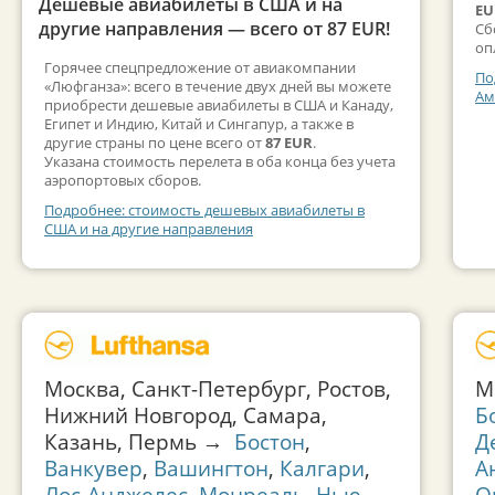
Дешевые авиабилеты в США и на
EU
другие направления — всего от 87 EUR!
Сб
оп
Горячее спецпредложение от авиакомпании
По
«Люфганза»: всего в течение двух дней вы можете
Ам
приобрести дешевые авиабилеты в США и Канаду,
Египет и Индию, Китай и Сингапур, а также в
другие страны по цене всего от
87 EUR
.
Указана стоимость перелета в оба конца без учета
аэропортовых сборов.
Подробнее: стоимость дешевых авиабилеты в
США и на другие направления
Москва, Санкт-Петербург, Ростов,
М
Нижний Новгород, Самара,
Б
Казань, Пермь →
Бостон
,
Д
Ванкувер
,
Вашингтон
,
Калгари
,
А
Лос-Анджелес
,
Монреаль
,
Нью-
О