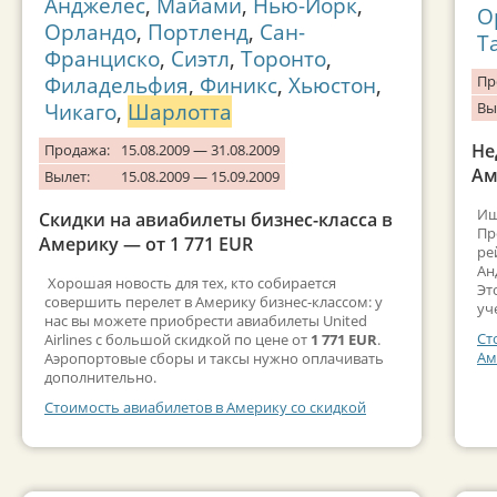
Анджелес
,
Майами
,
Нью-Йорк
,
О
Орландо
,
Портленд
,
Сан-
Т
Франциско
,
Сиэтл
,
Торонто
,
Филадельфия
,
Финикс
,
Хьюстон
,
Пр
Чикаго
,
Шарлотта
Вы
Не
Продажа:
15.08.2009 — 31.08.2009
Ам
Вылет:
15.08.2009 — 15.09.2009
Ищ
Скидки на авиабилеты бизнес-класса в
Пр
Америку — от 1 771 EUR
ре
Ан
Хорошая новость для тех, кто собирается
Эт
совершить перелет в Америку бизнес-классом: у
уч
нас вы можете приобрести авиабилеты United
Ст
Airlines с большой скидкой по цене от
1 771 EUR
.
Ам
Аэропортовые сборы и таксы нужно оплачивать
дополнительно.
Стоимость авиабилетов в Америку со скидкой