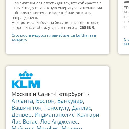
Ав
Замечательная новость для тех, кто собирается в
пр
США, Канаду или Южную Америку: авиакомпания
Ми
Lufthansa снижает стоимость билетов в этих
Пе
направдениях.
г.
Недорогие авиабилеты без учета аэропортовых
г.
сборов и такс обойдутся вам всего от
260 EUR
.
Стоимость недорогих авиабилетов Lufthansa в
Ст
Америку
Ма
Москва и Санкт-Петербург →
Атланта
,
Бостон
,
Ванкувер
,
Вашингтон
,
Гонолулу
,
Даллас
,
Денвер
,
Индианаполис
,
Калгари
,
Лас-Вегас
,
Лос-Анджелес
,
Майами
,
Мемфис
,
Мехико
,