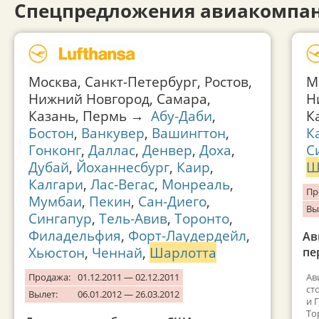
Спецпредложения авиакомпан
Москва, Санкт-Петербург, Ростов,
М
Нижний Новгород, Самара,
Н
Казань, Пермь →
Абу-Даби
,
К
Бостон
,
Ванкувер
,
Вашингтон
,
К
Гонконг
,
Даллас
,
Денвер
,
Доха
,
С
Дубай
,
Йоханнесбург
,
Каир
,
Ш
Калгари
,
Лас-Вегас
,
Монреаль
,
Пр
Мумбаи
,
Пекин
,
Сан-Диего
,
Вы
Сингапур
,
Тель-Авив
,
Торонто
,
Филадельфия
,
Форт-Лаудердейл
,
Ав
Хьюстон
,
Ченнай
,
Шарлотта
пе
Продажа:
01.12.2011 — 02.12.2011
Ав
ст
Вылет:
06.01.2012 — 26.03.2012
и 
То