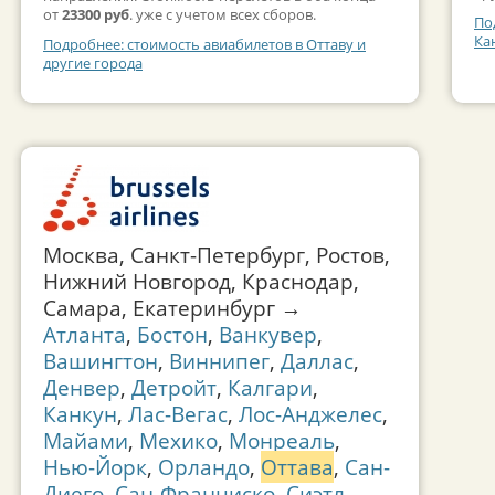
от
23300 руб
. уже с учетом всех сборов.
По
Ка
Подробнее: стоимость авиабилетов в Оттаву и
другие города
Москва, Санкт-Петербург, Ростов,
Нижний Новгород, Краснодар,
Самара, Екатеринбург →
Атланта
,
Бостон
,
Ванкувер
,
Вашингтон
,
Виннипег
,
Даллас
,
Денвер
,
Детройт
,
Калгари
,
Канкун
,
Лас-Вегас
,
Лос-Анджелес
,
Майами
,
Мехико
,
Монреаль
,
Нью-Йорк
,
Орландо
,
Оттава
,
Сан-
Диего
,
Сан-Франциско
,
Сиэтл
,