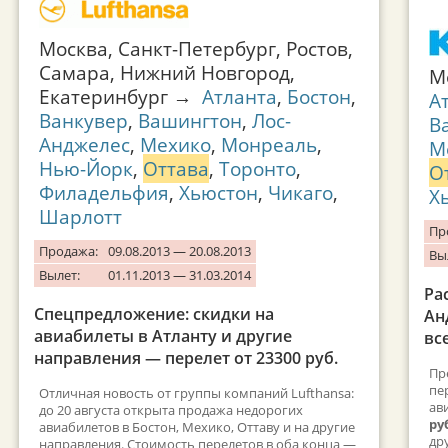
Москва, Санкт-Петербург, Ростов,
Самара, Нижний Новгород,
М
Екатеринбург →
Атланта
,
Бостон
,
А
Ванкувер
,
Вашингтон
,
Лос-
В
Анджелес
,
Мехико
,
Монреаль
,
М
Нью-Йорк
,
Оттава
,
Торонто
,
О
Филадельфия
,
Хьюстон
,
Чикаго
,
Х
Шарлотт
Пр
Продажа:
09.08.2013 — 20.08.2013
Вы
Вылет:
01.11.2013 — 31.03.2014
Ра
Спецпредложение: скидки на
Ан
авиабилеты в Атланту и другие
все
направления — перелет от 23300 руб.
Пр
пе
Отличная новость от группы компаний Lufthansa:
ав
до 20 августа открыта продажа недорогих
ру
авиабилетов в Бостон, Мехико, Оттаву и на другие
др
направления. Стоимость перелетов в оба конца —