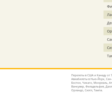
Фи
Лас
Де
Ор
Са
Си
Та
Перелеты в США и Канаду от 
Авиабилеты в Нью-Йорк, Сан
Бостон, Чикаго, Монреаль, А
Ванкувер, Филадельфия, Далла
Орландо, Сиэтл, Тампа.