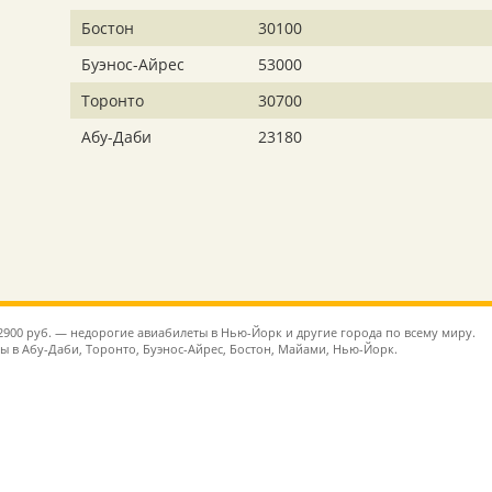
Бостон
30100
Буэнос-Айрес
53000
Торонто
30700
Абу-Даби
23180
22900 руб. — недорогие авиабилеты в Нью-Йорк и другие города по всему миру.
ы в Абу-Даби, Торонто, Буэнос-Айрес, Бостон, Майами, Нью-Йорк.