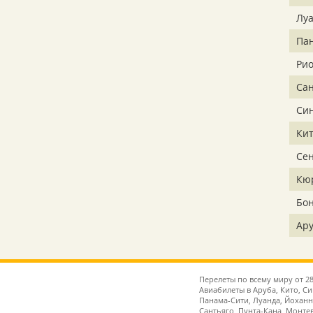
Лу
Па
Ри
Сан
Си
Ки
Се
Кю
Бо
Ар
Перелеты по всему миру от 28
Авиабилеты в Аруба, Кито, С
Панама-Сити, Луанда, Йоханне
Сантьяго, Пунта-Кана, Монтев