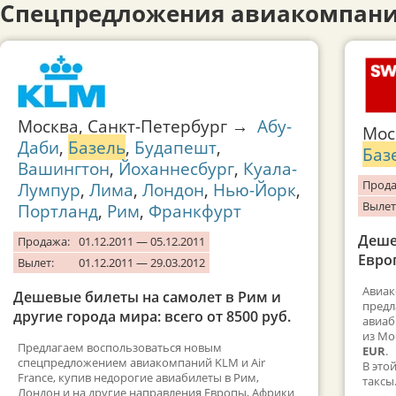
Спецпредложения авиакомпани
Москва, Санкт-Петербург →
Абу-
Мос
Даби
,
Базель
,
Будапешт
,
Баз
Вашингтон
,
Йоханнесбург
,
Куала-
Прода
Лумпур
,
Лима
,
Лондон
,
Нью-Йорк
,
Вылет
Портланд
,
Рим
,
Франкфурт
Деше
Продажа:
01.12.2011 — 05.12.2011
Евро
Вылет:
01.12.2011 — 29.03.2012
Авиако
Дешевые билеты на самолет в Рим и
предл
другие города мира: всего от 8500 руб.
авиаб
из Мо
Предлагаем воспользоваться новым
EUR
.
спецпредложением авиакомпаний KLM и Air
В это
France, купив недорогие авиабилеты в Рим,
таксы
Лондон и на другие направления Европы, Африки