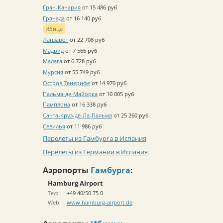
Гран-Канария
от 15 486 руб
Гранада
от 16 140 руб
Ибица
Ланзарот
от 22 708 руб
Мадрид
от 7 566 руб
Малага
от 6 728 руб
Мурсия
от 55 749 руб
Остров Тенерифе
от 14 970 руб
Пальма-де-Майорка
от 10 005 руб
Памплона
от 16 338 руб
Санта-Круз-де-Ла-Пальма
от 25 260 руб
Севилья
от 11 986 руб
Перелеты из Гамбурга в Испания
Перелеты из Германии в Испания
Аэропорты
Гамбурга
:
Hamburg Airport
Тел:
+49 40/50 75 0
Web:
www.hamburg-airport.de