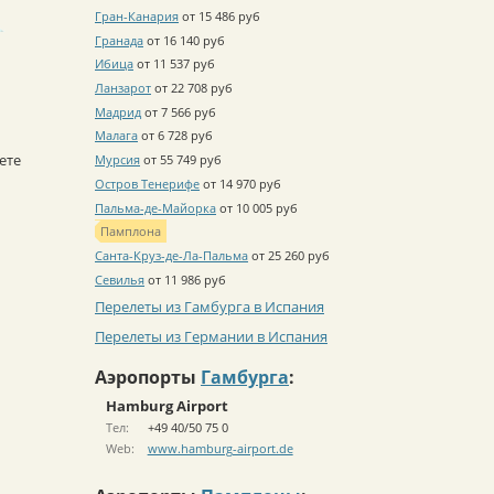
Гран-Канария
от 15 486 руб
Гранада
от 16 140 руб
Ибица
от 11 537 руб
Ланзарот
от 22 708 руб
Мадрид
от 7 566 руб
Малага
от 6 728 руб
ете
Мурсия
от 55 749 руб
Остров Тенерифе
от 14 970 руб
Пальма-де-Майорка
от 10 005 руб
Памплона
Санта-Круз-де-Ла-Пальма
от 25 260 руб
Севилья
от 11 986 руб
Перелеты из Гамбурга в Испания
Перелеты из Германии в Испания
Аэропорты
Гамбурга
:
Hamburg Airport
Тел:
+49 40/50 75 0
Web:
www.hamburg-airport.de