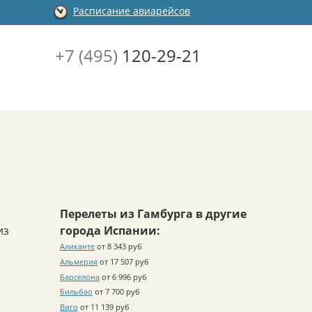
Расписание авиарейсов
+7 (495)
120-29-21
Перелеты из Гамбурга в другие
из
города Испании:
Аликанте
от 8 343 руб
Альмерия
от 17 507 руб
Барселона
от 6 996 руб
Бильбао
от 7 700 руб
Виго
от 11 139 руб