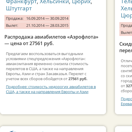
Франкфурт
,
Хельсинки
,
Цюрих
,
Тел
Штутгарт
Хел
Цю
Продажа:
16.09.2014 — 30.09.2014
Вылет:
21.10.2014 — 28.03.2015
Прода
Вылет
Распродажа авиабилетов «Аэрофлота»
— цена от 27561 руб.
Скид
перел
Предлагаем воспользоваться выгодными
условиями спецпредложения «Аэрофлота»:
Отлич
авиакомпания временно снизила стоимость
посет
перелетов в США, а также на направления
сентя
Европы, Азии и стран Закавказья. Перелет с
со ск
учетом всех сборов обойдется от
27561 руб.
город
от
327
Подробнее: стоимость недорогих авиабилетов в
сборо
США, а также на направления Европы и Азии
Подро
Ерева