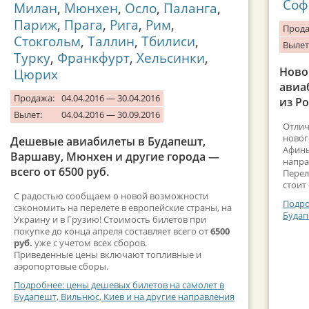
Соф
Милан
,
Мюнхен
,
Осло
,
Паланга
,
Париж
,
Прага
,
Рига
,
Рим
,
Прода
Стокгольм
,
Таллин
,
Тбилиси
,
Вылет
Турку
,
Франкфурт
,
Хельсинки
,
Ново
Цюрих
авиа
Продажа:
04.04.2016 — 30.04.2016
из Ро
Вылет:
04.04.2016 — 30.09.2016
Отлич
новог
Дешевые авиабилеты в Будапешт,
Афины
Варшаву, Мюнхен и другие города —
напра
всего от 6500 руб.
Перел
стоит
С радостью сообщаем о новой возможности
Подро
сэкономить на перелете в европейские страны, на
Будап
Украину и в Грузию! Стоимость билетов при
покупке до конца апреля составляет всего от
6500
руб.
уже с учетом всех сборов.
Приведенные цены включают топливные и
аэропортовые сборы.
Подробнее: цены дешевых билетов на самолет в
Будапешт, Вильнюс, Киев и на другие направления