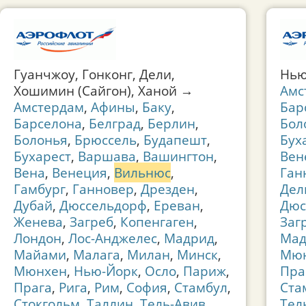
Гуанчжоу, Гонконг, Дели,
Нью
Хошимин (Сайгон), Ханой →
Амс
Амстердам
,
Афины
,
Баку
,
Бар
Барселона
,
Белград
,
Берлин
,
Бол
Болонья
,
Брюссель
,
Будапешт
,
Бух
Бухарест
,
Варшава
,
Вашингтон
,
Вен
Вена
,
Венеция
,
Вильнюс
,
Ган
Гамбург
,
Ганновер
,
Дрезден
,
Дел
Дубай
,
Дюссельдорф
,
Ереван
,
Дюс
Женева
,
Загреб
,
Копенгаген
,
Заг
Лондон
,
Лос-Анджелес
,
Мадрид
,
Мад
Майами
,
Малага
,
Милан
,
Минск
,
Мю
Мюнхен
,
Нью-Йорк
,
Осло
,
Париж
,
Пра
Прага
,
Рига
,
Рим
,
София
,
Стамбул
,
Ста
Стокгольм
,
Таллин
,
Тель-Авив
,
Тел