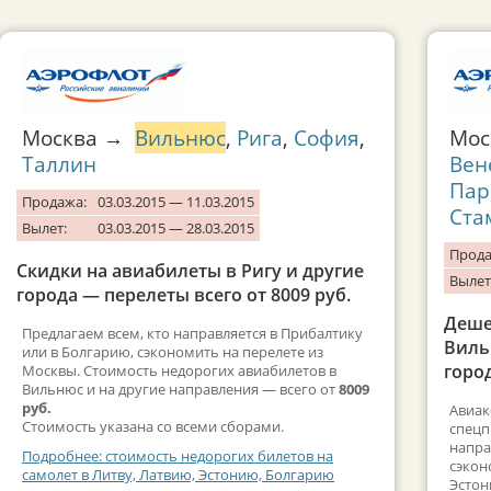
Москва →
Вильнюс
,
Рига
,
София
,
Мо
Таллин
Вен
Пар
Продажа:
03.03.2015 — 11.03.2015
Ста
Вылет:
03.03.2015 — 28.03.2015
Прода
Скидки на авиабилеты в Ригу и другие
Вылет
города — перелеты всего от 8009 руб.
Деше
Предлагаем всем, кто направляется в Прибалтику
Виль
или в Болгарию, сэкономить на перелете из
город
Москвы. Стоимость недорогих авиабилетов в
Вильнюс и на другие направления — всего от
8009
руб.
Авиак
Стоимость указана со всеми сборами.
спецп
напра
Подробнее: стоимость недорогих билетов на
сэкон
самолет в Литву, Латвию, Эстонию, Болгарию
Эстон