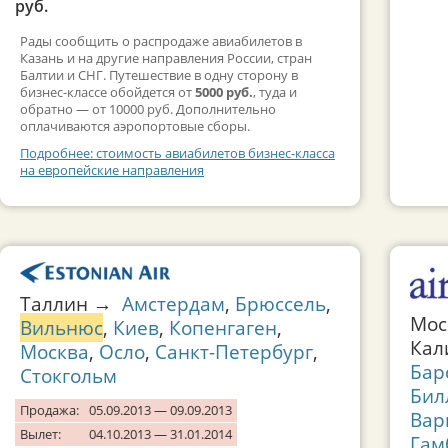
руб.
Рады сообщить о распродаже авиабилетов в
Казань и на другие направления России, стран
Балтии и СНГ. Путешествие в одну сторону в
бизнес-классе обойдется от
5000 руб.
, туда и
обратно — от 10000 руб. Дополнительно
оплачиваются аэропортовые сборы.
Подробнее: стоимость авиабилетов бизнес-класса
на европейские направления
Таллин →
Амстердам
,
Брюссель
,
Мос
Вильнюс
,
Киев
,
Копенгаген
,
Кал
Москва
,
Осло
,
Санкт-Петербург
,
Бар
Стокгольм
Бил
Продажа:
05.09.2013 — 09.09.2013
Вар
Вылет:
04.10.2013 — 31.01.2014
Гам