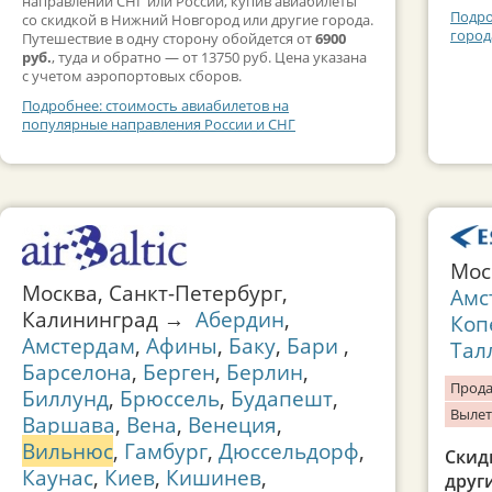
направлений СНГ или России, купив авиабилеты
Подро
со скидкой в Нижний Новгород или другие города.
город
Путешествие в одну сторону обойдется от
6900
руб.
, туда и обратно — от 13750 руб. Цена указана
с учетом аэропортовых сборов.
Подробнее: стоимость авиабилетов на
популярные направления России и СНГ
Мос
Москва, Санкт-Петербург,
Амс
Калининград →
Абердин
,
Коп
Амстердам
,
Афины
,
Баку
,
Бари
,
Тал
Барселона
,
Берген
,
Берлин
,
Прода
Биллунд
,
Брюссель
,
Будапешт
,
Вылет
Варшава
,
Вена
,
Венеция
,
Вильнюс
,
Гамбург
,
Дюссельдорф
,
Скид
Каунас
,
Киев
,
Кишинев
,
друг