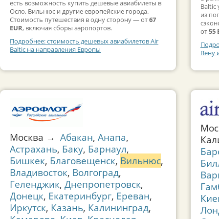
есть возможность купить дешевые авиабилеты в
Balti
Осло, Вильнюс и другие европейские города.
из по
Стоимость путешествия в одну сторону — от
67
сэкон
EUR
, включая сборы аэропортов.
от
55
Подробнее: стоимость дешевых авиабилетов Air
Подро
Baltic на направления Европы
Вену 
Мос
Москва →
Абакан
,
Анапа
,
Кал
Астрахань
,
Баку
,
Барнаул
,
Бар
Бишкек
,
Благовещенск
,
Вильнюс
,
Бил
Владивосток
,
Волгоград
,
Вар
Геленджик
,
Днепропетровск
,
Гам
Донецк
,
Екатеринбург
,
Ереван
,
Кие
Иркутск
,
Казань
,
Калининград
,
Лон