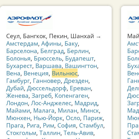
Сеул, Бангкок, Пекин, Шанхай →
Май
Амстердам
,
Афины
,
Баку
,
Амс
Барселона
,
Белград
,
Берлин
,
Бар
Болонья
,
Брюссель
,
Будапешт
,
Бол
Бухарест
,
Варшава
,
Вашингтон
,
Бух
Вена
,
Венеция
,
Вильнюс
,
Вен
Гамбург
,
Ганновер
,
Дрезден
,
Ган
Дубай
,
Дюссельдорф
,
Ереван
,
Дел
Женева
,
Загреб
,
Копенгаген
,
Дюс
Лондон
,
Лос-Анджелес
,
Мадрид
,
Заг
Майами
,
Малага
,
Милан
,
Минск
,
Мад
Мюнхен
,
Нью-Йорк
,
Осло
,
Париж
,
Мю
Прага
,
Рига
,
Рим
,
София
,
Стамбул
,
Пра
Стокгольм
,
Таллин
,
Тель-Авив
,
Ста