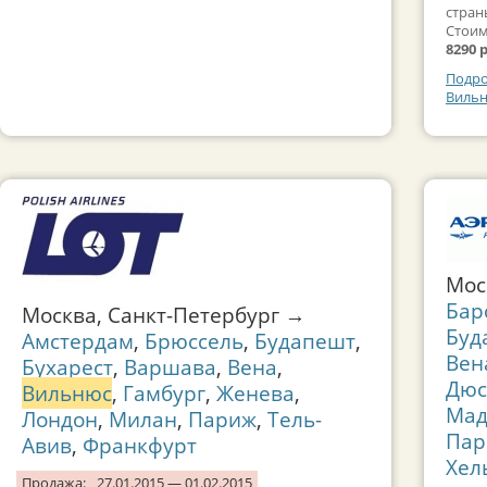
стран
Стоим
8290 
Подро
Вильн
Мо
Бар
Москва, Санкт-Петербург →
Буд
Амстердам
,
Брюссель
,
Будапешт
,
Вен
Бухарест
,
Варшава
,
Вена
,
Дюс
Вильнюс
,
Гамбург
,
Женева
,
Мад
Лондон
,
Милан
,
Париж
,
Тель-
Пар
Авив
,
Франкфурт
Хел
Продажа:
27.01.2015 — 01.02.2015