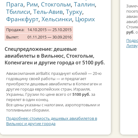
Прага
,
Рим
,
Стокгольм
,
Таллин
,
Замеч
Тбилиси
,
Тель-Авив
,
Турку
,
посет
авиак
Франкфурт
,
Хельсинки
,
Цюрих
авиаб
Стоим
Продажа:
14.10.2015 — 25.10.2015
руб.
с
Вылет:
01.11.2015 — 30.09.2016
Подро
Литву
Спецпредложение: дешевые
авиабилеты в Вильнюс, Стокгольм,
Копенгаген и другие города от 5100 руб.
Авиакомпания airBaltic празднует юбилей — 20-ю
годовщину своей работы — и предлагает
приобрести дешевые авиабилеты в Копенгаген и
другие города европейских стран, Израиля,
Украины, Грузии по цене всего от
5100 руб.
за
перелет в один конец.
Все цены указаны с налогами, аэропортовыми и
топливными сборами.
Подробнее: стоимость дешевых авиабилетов в
Вильнюс и другие города