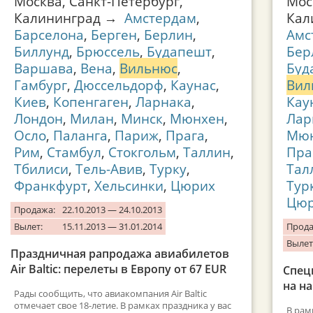
Москва, Санкт-Петербург,
Мос
Калининград →
Амстердам
,
Кал
Барселона
,
Берген
,
Берлин
,
Амс
Биллунд
,
Брюссель
,
Будапешт
,
Бер
Варшава
,
Вена
,
Вильнюс
,
Буд
Гамбург
,
Дюссельдорф
,
Каунас
,
Вил
Киев
,
Копенгаген
,
Ларнака
,
Кау
Лондон
,
Милан
,
Минск
,
Мюнхен
,
Лар
Осло
,
Паланга
,
Париж
,
Прага
,
Мю
Рим
,
Стамбул
,
Стокгольм
,
Таллин
,
Пра
Тбилиси
,
Тель-Авив
,
Турку
,
Тал
Франкфурт
,
Хельсинки
,
Цюрих
Тур
Цю
Продажа:
22.10.2013 — 24.10.2013
Вылет:
15.11.2013 — 31.01.2014
Прода
Вылет
Праздничная рапродажа авиабилетов
Air Baltic: перелеты в Европу от 67 EUR
Спецп
на н
Рады сообщить, что авиакомпания Air Baltic
отмечает свое 18-летие. В рамках праздника у вас
В рам