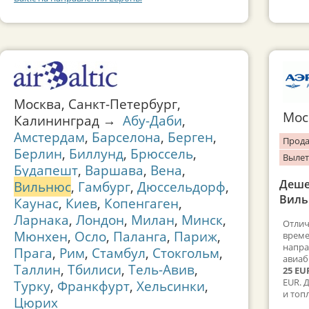
Москва, Санкт-Петербург,
Мо
Калининград →
Абу-Даби
,
Амстердам
,
Барселона
,
Берген
,
Прода
Берлин
,
Биллунд
,
Брюссель
,
Вылет
Будапешт
,
Варшава
,
Вена
,
Деше
Вильнюс
,
Гамбург
,
Дюссельдорф
,
Виль
Каунас
,
Киев
,
Копенгаген
,
Ларнака
,
Лондон
,
Милан
,
Минск
,
Отлич
Мюнхен
,
Осло
,
Паланга
,
Париж
,
време
напра
Прага
,
Рим
,
Стамбул
,
Стокгольм
,
авиаб
Таллин
,
Тбилиси
,
Тель-Авив
,
25 EU
EUR. 
Турку
,
Франкфурт
,
Хельсинки
,
и топ
Цюрих