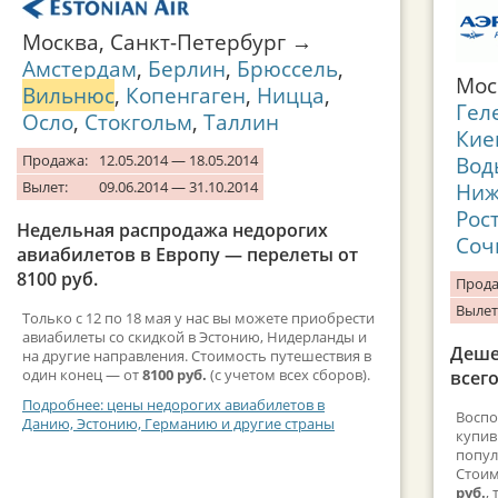
Москва, Санкт-Петербург →
Амстердам
,
Берлин
,
Брюссель
,
Мо
Вильнюс
,
Копенгаген
,
Ницца
,
Гел
Осло
,
Стокгольм
,
Таллин
Кие
Продажа:
12.05.2014 — 18.05.2014
Вод
Вылет:
09.06.2014 — 31.10.2014
Ниж
Рос
Недельная распродажа недорогих
Соч
авиабилетов в Европу — перелеты от
8100 руб.
Прода
Вылет
Только с 12 по 18 мая у нас вы можете приобрести
авиабилеты со скидкой в Эстонию, Нидерланды и
Деше
на другие направления. Стоимость путешествия в
один конец — от
8100 руб.
(с учетом всех сборов).
всего
Подробнее: цены недорогих авиабилетов в
Воспо
Данию, Эстонию, Германию и другие страны
купив
попул
Стоим
руб.
,