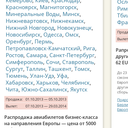
Кемерово
,
Киев
,
Краснодар
,
Осл
Красноярск
,
Магнитогорск
,
Рим
Минеральные Воды
,
Минск
,
Тби
Нижневартовск
,
Нижнекамск
,
Фра
Нижний Новгород
,
Новокузнецк
,
Прода
Новосибирск
,
Одесса
,
Омск
,
Вылет
Оренбург
,
Пермь
,
Петропавловск-Камчатский
,
Рига
,
Рапр
Ростов
,
Самара
,
Санкт-Петербург
,
друг
Симферополь
,
Сочи
,
Ставрополь
,
62 E
Сургут
,
Таллин
,
Ташкент
,
Томск
,
До 23
Тюмень
,
Улан-Удэ
,
Уфа
,
сэкон
Хабаровск
,
Харьков
,
Челябинск
,
Европ
други
Чита
,
Южно-Сахалинск
,
Якутск
сборы
Продажа:
01.10.2013 — 05.10.2013
Подро
Берли
Вылет:
07.10.2013 — 29.03.2014
Евро
Распродажа авиабилетов бизнес-класса
на направления Европы — цена от 5000