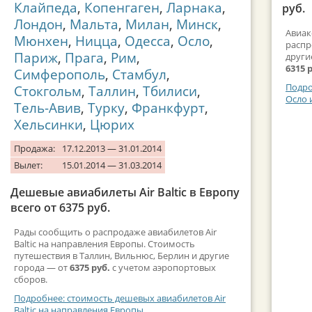
Клайпеда
,
Копенгаген
,
Ларнака
,
руб.
Лондон
,
Мальта
,
Милан
,
Минск
,
Авиак
Мюнхен
,
Ницца
,
Одесса
,
Осло
,
распр
Париж
,
Прага
,
Рим
,
други
6315 
Симферополь
,
Стамбул
,
Подро
Стокгольм
,
Таллин
,
Тбилиси
,
Осло 
Тель-Авив
,
Турку
,
Франкфурт
,
Хельсинки
,
Цюрих
Продажа:
17.12.2013 — 31.01.2014
Вылет:
15.01.2014 — 31.03.2014
Дешевые авиабилеты Air Baltic в Европу
всего от 6375 руб.
Рады сообщить о распродаже авиабилетов Air
Baltic на направления Европы. Стоимость
путешествия в Таллин, Вильнюс, Берлин и другие
города — от
6375 руб.
с учетом аэропортовых
сборов.
Подробнее: стоимость дешевых авиабилетов Air
Baltic на направления Европы