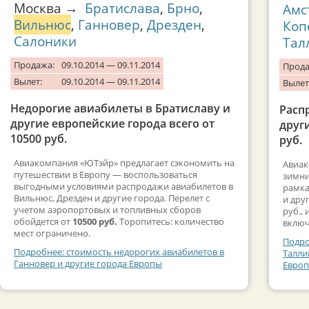
Москва →
Братислава
,
Брно
,
Амс
Вильнюс
,
Ганновер
,
Дрезден
,
Коп
Салоники
Тал
Продажа:
09.10.2014 — 09.11.2014
Прода
Вылет:
09.10.2014 — 09.11.2014
Вылет
Недорогие авиабилеты в Братиславу и
Расп
другие европейские города всего от
друг
10500 руб.
руб.
Авиакомпания «ЮТэйр» предлагает сэкономить на
Авиак
путешествии в Европу — воспользоваться
зимни
выгодными условиями распродажи авиабилетов в
рамка
Вильнюс, Дрезден и другие города. Перелет с
и дру
учетом аэропортовых и топливных сборов
руб.,
обойдется от
10500 руб.
Торопитесь: количество
включ
мест ограничено.
Подро
Подробнее: стоимость недорогих авиабилетов в
Талли
Ганновер и другие города Европы
Евро