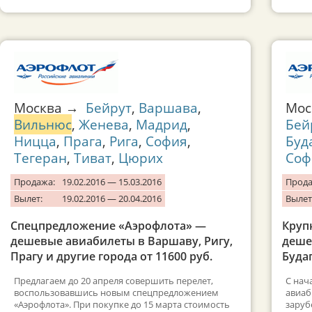
Москва →
Бейрут
,
Варшава
,
Мо
Вильнюс
,
Женева
,
Мадрид
,
Бей
Ницца
,
Прага
,
Рига
,
София
,
Буд
Тегеран
,
Тиват
,
Цюрих
Соф
Продажа:
19.02.2016 — 15.03.2016
Прода
Вылет:
19.02.2016 — 20.04.2016
Вылет
Спецпредложение «Аэрофлота» —
Круп
дешевые авиабилеты в Варшаву, Ригу,
деше
Прагу и другие города от 11600 руб.
Будап
Предлагаем до 20 апреля совершить перелет,
С нач
воспользовавшись новым спецпредложением
авиаб
«Аэрофлота». При покупке до 15 марта стоимость
заруб