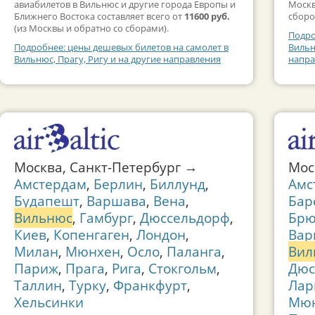
авиабилетов в Вильнюс и другие города Европы и
Москв
Ближнего Востока составляет всего от
11600 руб.
сборо
(из Москвы и обратно со сборами).
Подро
Подробнее: цены дешевых билетов на самолет в
Вильн
Вильнюс, Прагу, Ригу и на другие направления
напра
Москва, Санкт-Петербург →
Мос
Амстердам
,
Берлин
,
Биллунд
,
Амс
Будапешт
,
Варшава
,
Вена
,
Бар
Вильнюс
,
Гамбург
,
Дюссельдорф
,
Брю
Киев
,
Копенгаген
,
Лондон
,
Вар
Милан
,
Мюнхен
,
Осло
,
Паланга
,
Вил
Париж
,
Прага
,
Рига
,
Стокгольм
,
Дюс
Таллин
,
Турку
,
Франкфурт
,
Лар
Хельсинки
Мю