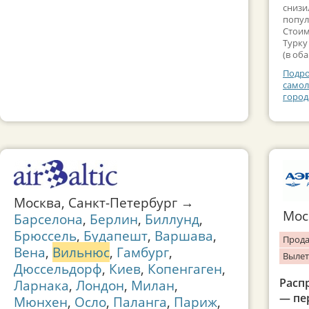
снизи
попул
Стоим
Турку
(в оба
Подро
самол
город
Москва, Санкт-Петербург →
Мо
Барселона
,
Берлин
,
Биллунд
,
Брюссель
,
Будапешт
,
Варшава
,
Прода
Вена
,
Вильнюс
,
Гамбург
,
Вылет
Дюссельдорф
,
Киев
,
Копенгаген
,
Расп
Ларнака
,
Лондон
,
Милан
,
— пер
Мюнхен
,
Осло
,
Паланга
,
Париж
,