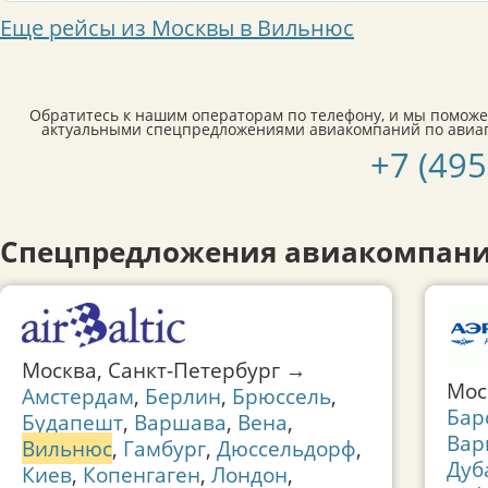
Еще рейсы из Москвы в Вильнюс
Обратитесь к нашим операторам по телефону, и мы поможе
актуальными спецпредложениями авиакомпаний по авиа
+7 (495
Спецпредложения авиакомпани
Москва, Санкт-Петербург →
Мо
Амстердам
,
Берлин
,
Брюссель
,
Бар
Будапешт
,
Варшава
,
Вена
,
Вар
Вильнюс
,
Гамбург
,
Дюссельдорф
,
Дуб
Киев
,
Копенгаген
,
Лондон
,