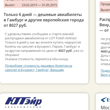
Прода
Вылет:
23.02.2015 — 31.05.2015
Вылет
Только 6 дней — дешевые авиабилеты
Расп
в Гамбург и другие европейские города
Вену,
от 8027 руб.
— от 
С удовольствием сообщаем о старте зимней
распродажи авиабилетов от LOT Polish Airlines!
Не уп
Только 6 дней у нас вы можете купить недорогие
недор
билеты на самолет в Бухарест, Париж, Гамбург и
други
на другие направления по цене от
8027 руб.
уже со
9683 
сборами!
Даты 
Указана стоимость перелета в оба конца.
быть 
опера
Подробнее: стоимость дешевых билетов на
самолет в Бухарест, Гамбург, Варшаву
Подро
Вену 
Мос