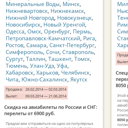
Минеральные Воды
,
Минск
,
Мил
Нижневартовск
,
Нижнекамск
,
Нью
Нижний Новгород
,
Новокузнецк
,
Тен
Новосибирск
,
Новый Уренгой
,
Рим
Одесса
,
Омск
,
Оренбург
,
Пермь
,
Сим
Петропавловск-Камчатский
,
Рига
,
Ста
Ростов
,
Самара
,
Санкт-Петербург
,
Хар
Симферополь
,
Сочи
,
Ставрополь
,
Прода
Сургут
,
Таллин
,
Ташкент
,
Томск
,
Вылет
Тюмень
,
Улан-Удэ
,
Уфа
,
Хабаровск
,
Харьков
,
Челябинск
,
Спец
Чита
,
Южно-Сахалинск
,
Якутск
перел
8050 
Продажа:
26.02.2014 — 02.03.2014
Этой 
Вылет:
09.03.2014 — 21.06.2014
на пе
авиаб
Скидка на авиабилеты по России и СНГ:
Росси
перелеты от 6900 руб.
компа
8050 
Предлагаем отправиться на одно из популярных
топли