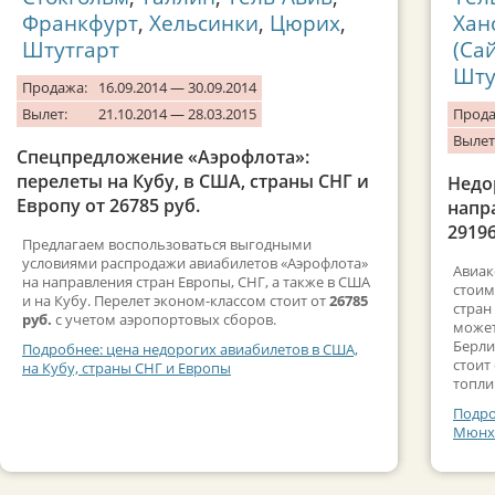
Франкфурт
,
Хельсинки
,
Цюрих
,
Хан
Штутгарт
(Са
Шту
Продажа:
16.09.2014 — 30.09.2014
Вылет:
21.10.2014 — 28.03.2015
Прода
Вылет
Спецпредложение «Аэрофлота»:
перелеты на Кубу, в США, страны СНГ и
Недо
Европу от 26785 руб.
напр
29196
Предлагаем воспользоваться выгодными
условиями распродажи авиабилетов «Аэрофлота»
Авиак
на направления стран Европы, СНГ, а также в США
стоим
и на Кубу. Перелет эконом-классом стоит от
26785
стран
руб.
с учетом аэропортовых сборов.
может
Берли
Подробнее: цена недорогих авиабилетов в США,
стоит
на Кубу, страны СНГ и Европы
топли
Подро
Мюнхе