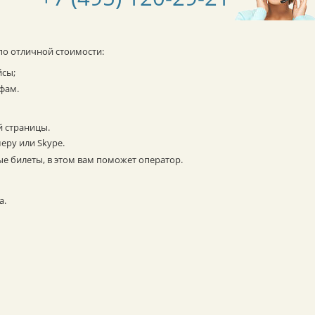
по отличной стоимости:
йсы;
фам.
й страницы.
еру или Skype.
е билеты, в этом вам поможет оператор.
а.