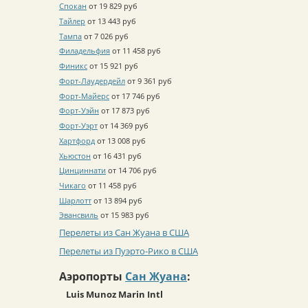
Спокан
от 19 829 руб
Тайлер
от 13 443 руб
Тампа
от 7 026 руб
Филадельфия
от 11 458 руб
Финикс
от 15 921 руб
Форт-Лаудердейл
от 9 361 руб
Форт-Майерс
от 17 746 руб
Форт-Уэйн
от 17 873 руб
Форт-Уэрт
от 14 369 руб
Хартфорд
от 13 008 руб
Хьюстон
от 16 431 руб
Цинциннати
от 14 706 руб
Чикаго
от 11 458 руб
Шарлотт
от 13 894 руб
Эвансвиль
от 15 983 руб
Перелеты из Сан Жуана в США
Перелеты из Пуэрто-Рико в США
Аэропорты
Сан Жуана
:
Luis Munoz Marin Intl