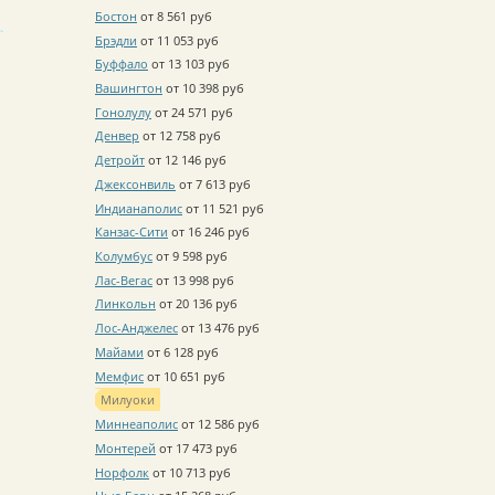
Бостон
от 8 561 руб
Брэдли
от 11 053 руб
Буффало
от 13 103 руб
Вашингтон
от 10 398 руб
Гонолулу
от 24 571 руб
Денвер
от 12 758 руб
Детройт
от 12 146 руб
Джексонвиль
от 7 613 руб
Индианаполис
от 11 521 руб
Канзас-Сити
от 16 246 руб
Колумбус
от 9 598 руб
Лас-Вегас
от 13 998 руб
Линкольн
от 20 136 руб
Лос-Анджелес
от 13 476 руб
Майами
от 6 128 руб
Мемфис
от 10 651 руб
Милуоки
Миннеаполис
от 12 586 руб
Монтерей
от 17 473 руб
Норфолк
от 10 713 руб