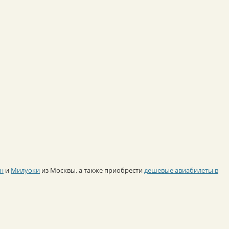
ан
и
Милуоки
из Москвы, а также приобрести
дешевые авиабилеты в