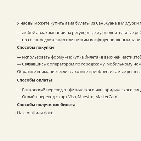
У нас вы можете купить авиа билеты из Сан Жуана в Милуоки 
— любой авиакомпании на регулярные и дополнительные ре
— по спецпредложению или низким конфиденциальным тари
Способы покупки
— Использовать форму «Покупка билета» в верхней части это
— Связавшись с оператором по городскому, мобильному ном
Обратите внимание: если вы хотите приобрести самые дешевы
Способы оплаты
— Банковский перевод от физического или юридического лиц
— Онлайн-перевод с карт Visa, Maestro, MasterCard.
Способы получения билета
На e-mail или факс.