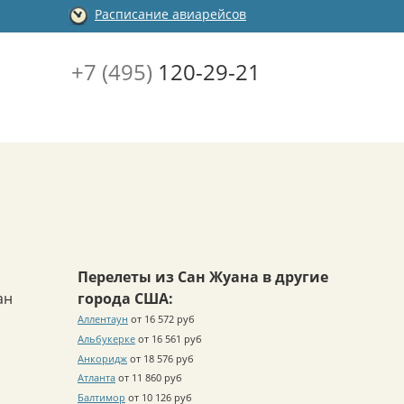
Расписание авиарейсов
+7 (495)
120-29-21
Перелеты из Сан Жуана в другие
ан
города США:
Аллентаун
от 16 572 руб
Альбукерке
от 16 561 руб
Анкоридж
от 18 576 руб
Атланта
от 11 860 руб
Балтимор
от 10 126 руб