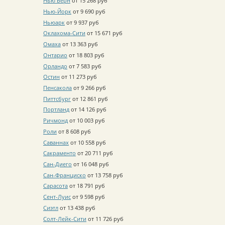
Нью Берн
от 15 268 руб
Нью-Йорк
от 9 690 руб
Ньюарк
от 9 937 руб
Оклахома-Сити
от 15 671 руб
Омаха
от 13 363 руб
Онтарио
от 18 803 руб
Орландо
от 7 583 руб
Остин
от 11 273 руб
Пенсакола
от 9 266 руб
Питтсбург
от 12 861 руб
Портланд
от 14 126 руб
Ричмонд
от 10 003 руб
Роли
от 8 608 руб
Саваннах
от 10 558 руб
Сакраменто
от 20 711 руб
Сан-Диего
от 16 048 руб
Сан-Франциско
от 13 758 руб
Сарасота
от 18 791 руб
Сент-Луис
от 9 598 руб
Сиэтл
от 13 438 руб
Солт-Лейк-Сити
от 11 726 руб