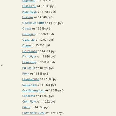
Норфолк
от 9 325 руб
Нью Берн
от 12 909 руб
Нью-Йорк
от 11 061 руб
Ньюарк
от 14 948 руб
Оклахома-Сити
от 14 244 руб
Омаха
от 13 399 руб
Онтарио
от 15 929 руб
Орландо
от 12 691 руб
Остин
от 15 266 руб
Пенсакола
от 14 211 руб
Питтсбург
от 11 826 руб
Портланд
от 15 808 руб
и
Ричмонд
от 10 797 руб
Роли
от 11 885 руб
Сакраменто
от 17 085 руб
Сан-Диего
от 11 531 руб
Сан-Франциско
от 11 689 руб
Сарасота
от 14 382 руб
Сент-Луис
от 14 252 руб
Сиэтл
от 14 398 руб
Солт-Лейк-Сити
от 11 963 руб