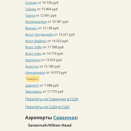
Спокан
от 14 728 руб
Тайлер
от 15 804 руб
Тампа
от 12 691 руб
Филадельфия
от 10 381 руб
Финикс
от 12 138 руб
Форт-Лаудердейл
от 13 227 руб
Форт-Майерс
от 14 523 руб
Форт-Уэйн
от 17 308 руб
Форт-Уэрт
от 14 710 руб
Хартфорд
от 13 874 руб
Хьюстон
от 15 186 руб
Цинциннати
от 14 973 руб
Чикаго
Шарлотт
от 7 098 руб
Эвансвиль
от 17 773 руб
Перелеты из Саваннах в США
Перелеты из США в США
Аэропорты
Саваннах
:
Savannah/Hilton Head