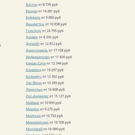
Бостон
от 8 739 руб
Брэдли
от 14 281 руб
Буффало
от 9 809 руб
Вашингтон
от 10 858 руб
Гонолулу
от 24 795 руб
Денвер
от 8 202 руб
Детройт
от 12 812 руб
и
Джексонвиль
от 17 158 руб
Индианаполис
от 11 826 руб
Канзас-Сити
от 12 344 руб
Кливленд
от 19 297 руб
Колумбус
от 12 392 руб
Лас-Вегас
от 10 299 руб
Линкольн
от 16 808 руб
Лос-Анджелес
от 15 127 руб
Майами
от 10 893 руб
Мемфис
от 9 272 руб
Милуоки
от 10 732 руб
Миннеаполис
от 10 708 руб
Монтерей
от 16 990 руб