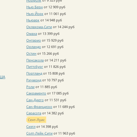
Норфолк
от 9 325 руб
Нью Берн
от 12 909 руб
Нью-Йорк
от 11 061 руб
Ньюарк
от 14 948 руб
Оклахома-Сити
от 14 244 руб
Омаха
от 13 399 руб
Онтарио
от 15 929 руб
Орландо
от 12 691 руб
Остин
от 15 266 руб
Пенсакола
от 14 211 руб
Питтсбург
от 11 826 руб
Портланд
от 15 808 руб
США
Ричмонд
от 10 797 руб
Роли
от 11 885 руб
Сакраменто
от 17 085 руб
Сан-Диего
от 11 531 руб
Сан-Франциско
от 11 689 руб
Сарасота
от 14 382 руб
Сент-Луис
Сиэтл
от 14 398 руб
Солт-Лейк-Сити
от 11 963 руб