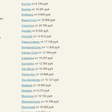
Бостон
от 8 739 руб
Брэдли
от 14 281 руб
Буффало
от 9 809 руб
ы:
Вашингтон
от 10 858 руб
Гонолулу
от 24 795 руб
Денвер
от 8 202 руб
Детройт
от 12 812 руб
и
Джексонвиль
от 17 158 руб
Индианаполис
от 11 826 руб
Канзас-Сити
от 12 344 руб
Кливленд
от 19 297 руб
Колумбус
от 12 392 руб
Лас-Вегас
от 10 299 руб
Линкольн
от 16 808 руб
Лос-Анджелес
от 15 127 руб
Майами
от 10 893 руб
Мемфис
от 9 272 руб
Милуоки
от 10 732 руб
Миннеаполис
от 10 708 руб
Монтерей
от 16 990 руб