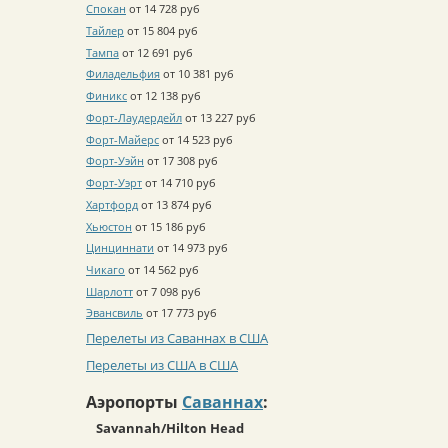
Спокан
от 14 728 руб
Тайлер
от 15 804 руб
Тампа
от 12 691 руб
Филадельфия
от 10 381 руб
Финикс
от 12 138 руб
Форт-Лаудердейл
от 13 227 руб
Форт-Майерс
от 14 523 руб
Форт-Уэйн
от 17 308 руб
Форт-Уэрт
от 14 710 руб
Хартфорд
от 13 874 руб
Хьюстон
от 15 186 руб
Цинциннати
от 14 973 руб
Чикаго
от 14 562 руб
Шарлотт
от 7 098 руб
Эвансвиль
от 17 773 руб
Перелеты из Саваннах в США
Перелеты из США в США
Аэропорты
Саваннах
:
Savannah/Hilton Head