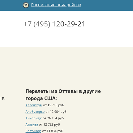
Расписание авиарейсов
+7 (495)
120-29-21
Перелеты из Оттавы в другие
 в
города США:
Аллентаун
от 15 715 руб
Альбукерке
от 12 904 руб
Анкоридж
от 26 134 руб
Атланта
от 12 722 руб
Балтимор
от 11 834 руб