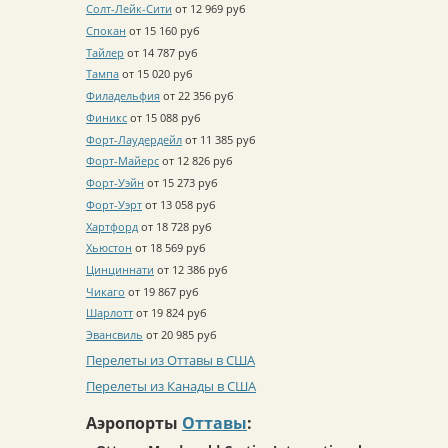
Солт-Лейк-Сити
от 12 969 руб
Спокан
от 15 160 руб
Тайлер
от 14 787 руб
Тампа
от 15 020 руб
Филадельфия
от 22 356 руб
Финикс
от 15 088 руб
Форт-Лаудердейл
от 11 385 руб
Форт-Майерс
от 12 826 руб
Форт-Уэйн
от 15 273 руб
Форт-Уэрт
от 13 058 руб
Хартфорд
от 18 728 руб
Хьюстон
от 18 569 руб
Цинциннати
от 12 386 руб
Чикаго
от 19 867 руб
Шарлотт
от 19 824 руб
Эвансвиль
от 20 985 руб
Перелеты из Оттавы в США
Перелеты из Канады в США
Аэропорты
Оттавы
: