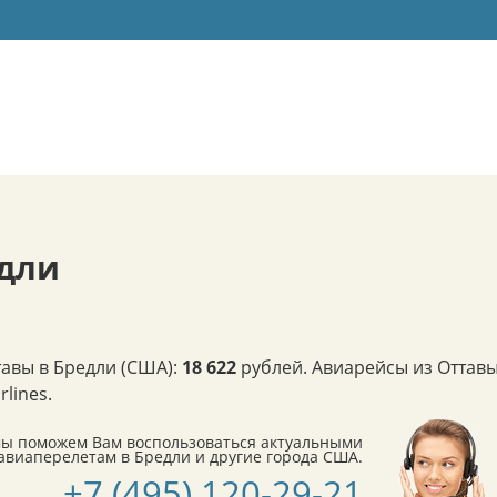
эдли
авы в Бредли (США):
18 622
рублей. Авиарейсы из Оттавы
lines.
мы поможем Вам воспользоваться актуальными
виаперелетам в Бредли и другие города США.
+7 (495) 120-29-21