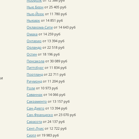
Норфолк
от 12 386 руб
Нью Берн
от 25 405 руб
Нью-Йорк
от 11 780 руб
Ньюарк
от 14 851 руб
Оклахома-Сити
от 14 643 руб
Омаха
от 14 259 руб
Онтарио
от 13 394 руб
Орландо
от 22 518 руб
Остин
от 18 196 руб
Пенсакола
от 30 089 руб
Питтсбург
от 11 834 руб
Портланд
от 22 711 руб
и
Ричмонд
от 11 204 руб
Роли
от 10 973 руб
Саваннах
от 14 066 руб
Сакраменто
от 13 157 руб
Сан-Диего
от 13 394 руб
Сан-Франциско
от 23 070 руб
Сарасота
от 24 137 руб
Сент-Луис
от 12 722 руб
Сиэтл
от 19 983 руб