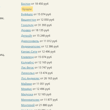
Бостон
от 18 450 руб
Брэдли
Буффало
от 15 074 руб
ам,
Вашингтон
от 12 050 руб
Гонолулу
от 31 393 руб
Денвер
от 18 135 руб
Детройт
от 15 248 руб
Джексонвиль
от 11 012 руб
Индианаполис
от 12 386 руб
Канзас-Сити
от 12 496 руб
иц.
Кливленд
от 15 074 руб
Колумбус
от 12 165 руб
Лас-Вегас
от 13 747 руб
Линкольн
от 13 474 руб
Лос-Анджелес
от 26 163 руб
Майами
от 11 051 руб
Мемфис
от 12 496 руб
Милуоки
от 12 165 руб
Миннеаполис
от 11 877 руб
Монтерей
от 21 880 руб