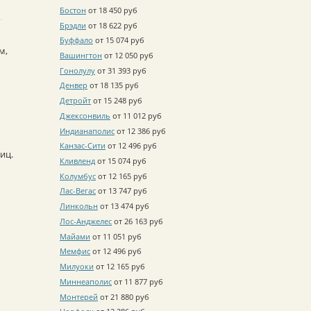
Бостон
от 18 450 руб
Брэдли
от 18 622 руб
Буффало
от 15 074 руб
м,
Вашингтон
от 12 050 руб
Гонолулу
от 31 393 руб
Денвер
от 18 135 руб
Детройт
от 15 248 руб
Джексонвиль
от 11 012 руб
Индианаполис
от 12 386 руб
Канзас-Сити
от 12 496 руб
иц.
Кливленд
от 15 074 руб
Колумбус
от 12 165 руб
Лас-Вегас
от 13 747 руб
Линкольн
от 13 474 руб
Лос-Анджелес
от 26 163 руб
Майами
от 11 051 руб
Мемфис
от 12 496 руб
Милуоки
от 12 165 руб
Миннеаполис
от 11 877 руб
Монтерей
от 21 880 руб