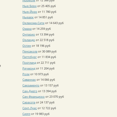
Норфолк
от 12 386 руб
Нью Берн
от 25 405 руб
Нью-Йорк
от 11 780 руб
Ньюарк
от 14 851 руб
Оклахома-Сити
от 14 643 руб
Омаха
от 14 259 руб
Онтарио
от 13 394 руб
Орландо
от 22 518 руб
Остин
от 18 196 руб
Пенсакола
от 30 089 руб
Питтсбург
от 11 834 руб
Портланд
от 22 711 руб
и
Ричмонд
от 11 204 руб
Роли
от 10 973 руб
Саваннах
от 14 066 руб
Сакраменто
от 13 157 руб
Сан-Диего
от 13 394 руб
Сан-Франциско
от 23 070 руб
Сарасота
от 24 137 руб
Сент-Луис
от 12 722 руб
Сиэтл
от 19 983 руб