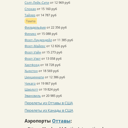
Солт-Лейк-Сити
от 12 969 руб
Спокан
от 15 160 руб
Тайлер
от 14 787 руб
Тампа
Филадельфия
от 22 356 руб
Финикс
от 15 088 руб
Форт-Лаудердейл
от 11 385 руб
Форт-Майерс
от 12 826 руб
Форт-Уэйн
от 15 273 руб
Форт-Уэрт
от 13 058 руб
Хартфорд
от 18 728 руб
Хьюстон
от 18 569 руб
Цинциннати
от 12 386 руб
Чикаго
от 19 867 руб
Шарлотт
от 19 824 руб
Эвансвиль
от 20 985 руб
Перелеты из Оттавы в США
Перелеты из Канады в США
Аэропорты
Оттавы
: