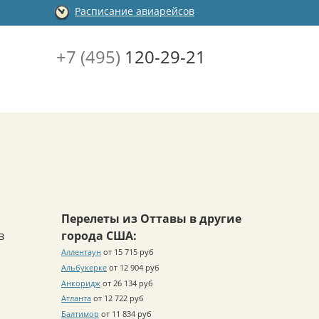
Расписание авиарейсов
+7 (495)
120-29-21
Перелеты из Оттавы в другие
в
города США:
Аллентаун
от 15 715 руб
Альбукерке
от 12 904 руб
Анкоридж
от 26 134 руб
Атланта
от 12 722 руб
Балтимор
от 11 834 руб